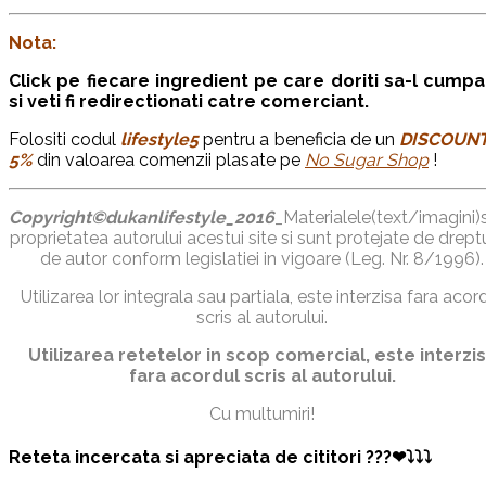
Nota:
Click pe fiecare ingredient pe care doriti sa-l cumpa
si veti fi redirectionati catre comerciant.
Folositi codul
lifestyle5
pentru a beneficia de un
DISCOUNT
5%
din valoarea comenzii plasate pe
No Sugar Shop
!
Copyright©dukanlifestyle_2016
_Materialele(text/imagini)
proprietatea autorului acestui site si sunt protejate de dreptu
de autor conform legislatiei in vigoare (Leg. Nr. 8/1996).
Utilizarea lor integrala sau partiala, este interzisa fara acor
scris al autorului.
Utilizarea retetelor in scop comercial, este interzi
fara acordul scris al autorului.
Cu multumiri!
Reteta incercata si apreciata de cititori ???❤⤵⤵⤵