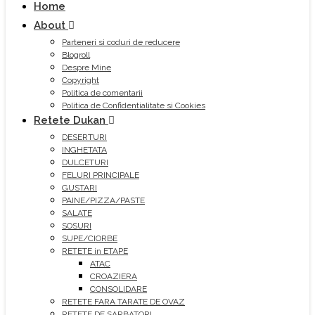
Home
About
Parteneri si coduri de reducere
Blogroll
Despre Mine
Copyright
Politica de comentarii
Politica de Confidentialitate si Cookies
Retete Dukan
DESERTURI
INGHETATA
DULCETURI
FELURI PRINCIPALE
GUSTARI
PAINE/PIZZA/PASTE
SALATE
SOSURI
SUPE/CIORBE
RETETE in ETAPE
ATAC
CROAZIERA
CONSOLIDARE
RETETE FARA TARATE DE OVAZ
RETETE DE SARBATORI