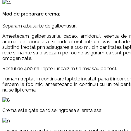
Mod de preparare crema:
Separam albusurile de galbenusuri.
Amestecam galbenusurile, cacao, amidonul, esenta de 
aroma de ciocolata si indulcitorul intr-un vas antiader
subtiind treptat prin adaugarea a 100 ml. din cantitatea lapt
rece si inainte sa o asezam pe foc ne asiguram ca sunt per
omogenizate.
Restul de 400 ml. lapte il incalzim (la mw sau pe foc).
Turnam treptat in continuare laptele incalzit pana il incorpo
fierbem la foc mic, amestecand in continuu cu un tel pent
nu se lipi crema.
Crema este gata cand se ingroasa si arata asa:
Lasam crema rezultata sa se racoreasca putin si punem la