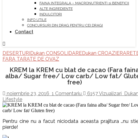
FAINA INTEGRALA – MACRONUTRIENTI si BENEFICII
ALTE INGREDIENTE
INDULCITORI
INFO UTILE
CONCURSURI DIN DRAG PENTRU CEI DRAGI
Contact
DESERTURI
Dukan CONSOLIDARE
Dukan CROAZIERA
RET
FARA TARATE DE OVAZ
KREM la KREM cu blat de cacao (Fara fain
alba/ Sugar free/ Low carb/ Low fat/ Glut
free)
noiembrie 23, 2016
1 Comentariu
6157 Vizualizari
Duka
Lifestyle
Pentru cine nu a facut niciodata aceasta prajitura …nu sti
pierde!