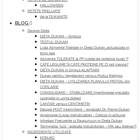
HALLOWEEN
RETETE PRELUATE
de la DUKANITE
BLOG
Despre Dieta
DIETA DUKAN – Sinteza
TESTUL DUKAN
Lista Alimente Tolerate in Dieta Dukan_actualizata in
timp real
Alimente TOLERATE la PP (zilele de proteina pura) ?!
CÂTE LEGUME ȘI CÂTE PROTEINE PE ZI pot manca?
DIETA DUKAN in timpul ALAPTARII
Dukan pentru Vegetarieni versus Postul Religios
DIETA DUKAN – UTILIZAREA PLANULUI PROTAL din
COPILARIE
CONSOLIDARE – STABILIZARE (mentinerea greutatii
castigate in urma dietei)
CANTAR versus CENTIMETRI
Despre POST intermitent – explicatii Dr. Pierre Dukan
Amenoree (Lipsa menstruatie) – Cetoza in actiune
Intrebari Frecvente si Raspunsuri in Dieta Dukan
Terminatia “oză ” aplicata indulcitorilor – Mit sau Adevar?!
INGREDIENTE UTILIZATE
KONJAC