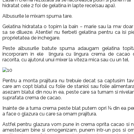
hidratat cele 2 foi de gelatina in lapte rece(sau apa).
Albusurile le mixam spuma tare.
Gelatina hidratata o topim la bain – marie sau la mw doar
sa se dilueze. Atentie! nu fierbeti gelatina pentru ca isi pi
proprietatea de inchegare.
Peste albusurile batute spuma adaugam gelatina topit
incorporam in ele lingura cu lingura crema de cacao 
racorita, cu ajutorul unui mixer la viteza mica sau cu un tel.
Pentru a monta prajitura nu trebuie decat sa captusim tav
care am copt blatul cu folie de staniol sau folie alimentara
asezam blatul din nou in ea, peste care sa turnam si nivela
suprafata crema de cacao.
Inainte de a turna crema peste blat putem opri ¼ din ea pe
a face o glazura cu care sa ornam prajitura.
Astfel pentru glazura vom pune in crema oprita cacao si n
amestecam bine si omogenizam, punem intr-un pos si o