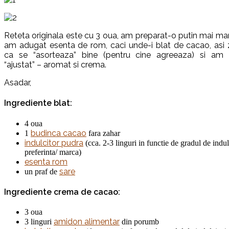
Reteta originala este cu 3 oua, am preparat-o putin mai mar
am adugat esenta de rom, caci unde-i blat de cacao, asi 
ca se “asorteaza” bine (pentru cine agreeaza) si am
“ajustat” – aromat si crema.
Asadar,
Ingrediente blat:
4 oua
budinca cacao
1
fara zahar
indulcitor pudra
(cca. 2-3 linguri in functie de gradul de indul
preferinta/ marca)
esenta rom
sare
un praf de
Ingrediente crema de cacao:
3 oua
amidon alimentar
3 linguri
din porumb