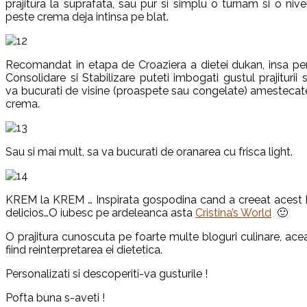
prajitura la suprafata, sau pur si simplu o turnam si o niv
peste crema deja intinsa pe blat.
Recomandat in etapa de Croaziera a dietei dukan, insa pe
Consolidare si Stabilizare puteti imbogati gustul prajiturii s
va bucurati de visine (proaspete sau congelate) amestecat
crema.
Sau si mai mult, sa va bucurati de oranarea cu frisca light.
KREM la KREM … Inspirata gospodina cand a creeat acest 
delicios…O iubesc pe ardeleanca asta
Cristina’s World
🙂
O prajitura cunoscuta pe foarte multe bloguri culinare, ace
fiind reinterpretarea ei dietetica.
Personalizati si descoperiti-va gusturile !
Pofta buna s-aveti !