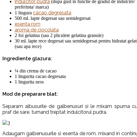
indulcitor pudra
(dupa gust in functie de gradul de indulcire/
preferinta/ marca)
cacao degresata
1 lingura
500 ml. lapte degresat sau semidegresat
esenta rom
aroma de ciocolata
2 foi gelatina (sau 2 pliculete gelatina granule)
30 ml. lapte rece degresat sau semidegresat pentru hidratat gelat
(sau apa rece)
Ingrediente glazura:
¼ din crema de cacao
1 lingurita cacao degresata
1 lingurita ness
Mod de preparare blat:
Separam albusurile de galbenusuri si le mixam spuma c
praf de sare, turnand treptat indulcitorul pudra.
Adaugam galbenusurile si esenta de rom, mixand in contin