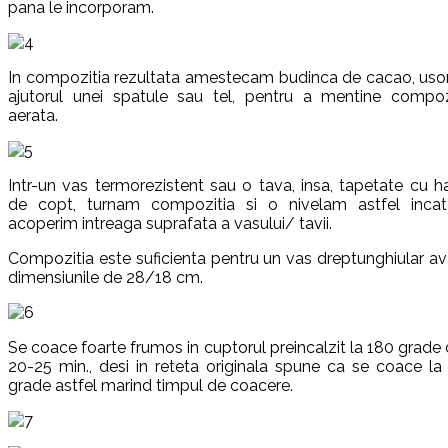
pana le incorporam.
In compozitia rezultata amestecam budinca de cacao, usor
ajutorul unei spatule sau tel, pentru a mentine compoz
aerata.
Intr-un vas termorezistent sau o tava, insa, tapetate cu ha
de copt, turnam compozitia si o nivelam astfel inca
acoperim intreaga suprafata a vasului/ tavii.
Compozitia este suficienta pentru un vas dreptunghiular a
dimensiunile de 28/18 cm.
Se coace foarte frumos in cuptorul preincalzit la 180 grade 
20-25 min., desi in reteta originala spune ca se coace la
grade astfel marind timpul de coacere.