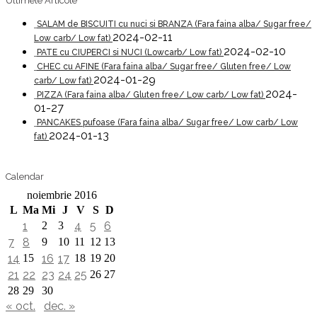
Ultimele Articole
SALAM de BISCUITI cu nuci si BRANZA (Fara faina alba/ Sugar free/
2024-02-11
Low carb/ Low fat)
2024-02-10
PATE cu CIUPERCI si NUCI (Lowcarb/ Low fat)
CHEC cu AFINE (Fara faina alba/ Sugar free/ Gluten free/ Low
2024-01-29
carb/ Low fat)
2024-
PIZZA (Fara faina alba/ Gluten free/ Low carb/ Low fat)
01-27
PANCAKES pufoase (Fara faina alba/ Sugar free/ Low carb/ Low
2024-01-13
fat)
Calendar
noiembrie 2016
L
Ma
Mi
J
V
S
D
1
2
3
4
5
6
7
8
9
10
11
12
13
14
15
16
17
18
19
20
21
22
23
24
25
26
27
28
29
30
« oct.
dec. »