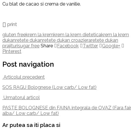
Cu blat de cacao si crema de vanilie.
print
gluten free
krem la krem
krem la krem dietetica
krem la krem
dukan
retete dukan
retete dukan croaziera
retete dukan
prajituri
sugar free
Share
Facebook
Twitter
Google+
Pinterest
Post navigation
Articolul precedent
SOS RAGU Bolognese (Low carb/ Low fat)
Urmatorul articol
PASTE BOLOGNESE din FAINA integrala de OVAZ (Fara fai
alba/ Low carb/ Low fat)
Ar putea sa iti placa si