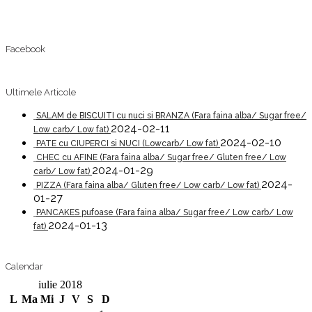
Facebook
Ultimele Articole
SALAM de BISCUITI cu nuci si BRANZA (Fara faina alba/ Sugar free/
2024-02-11
Low carb/ Low fat)
2024-02-10
PATE cu CIUPERCI si NUCI (Lowcarb/ Low fat)
CHEC cu AFINE (Fara faina alba/ Sugar free/ Gluten free/ Low
2024-01-29
carb/ Low fat)
2024-
PIZZA (Fara faina alba/ Gluten free/ Low carb/ Low fat)
01-27
PANCAKES pufoase (Fara faina alba/ Sugar free/ Low carb/ Low
2024-01-13
fat)
Calendar
iulie 2018
L
Ma
Mi
J
V
S
D