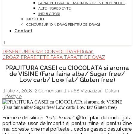
FAINA INTEGRALA – MACRONUTRIENTI si BENEFICII
ALTE INGREDIENTE
INDULCITORI
INFO UTILE
CONCURSURI DIN DRAG PENTRU CEI DRAGI
Contact
DESERTURI
Dukan CONSOLIDARE
Dukan
CROAZIERA
RETETE FARA TARATE DE OVAZ
PRAJITURA CASEI cu CIOCOLATA si aroma
de VISINE (Fara faina alba/ Sugar free/
Low carb/ Low fat/ Gluten free)
iulie 4, 2018
2 Comentarii
9968 Vizualizari
Dukan
Lifestyle
Formele din silicon
“bata-le vina” 😂
Imi plac dulciurile gata
portionate, usor de impartit si pentru mine, si pentru cine
mai doreste, cine mai pofteste … caci se gasesc destui care