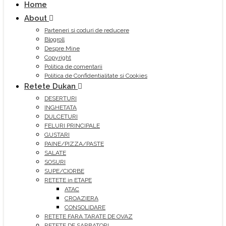
Home
About
Parteneri si coduri de reducere
Blogroll
Despre Mine
Copyright
Politica de comentarii
Politica de Confidentialitate si Cookies
Retete Dukan
DESERTURI
INGHETATA
DULCETURI
FELURI PRINCIPALE
GUSTARI
PAINE/PIZZA/PASTE
SALATE
SOSURI
SUPE/CIORBE
RETETE in ETAPE
ATAC
CROAZIERA
CONSOLIDARE
RETETE FARA TARATE DE OVAZ
RETETE DE SARBATORI