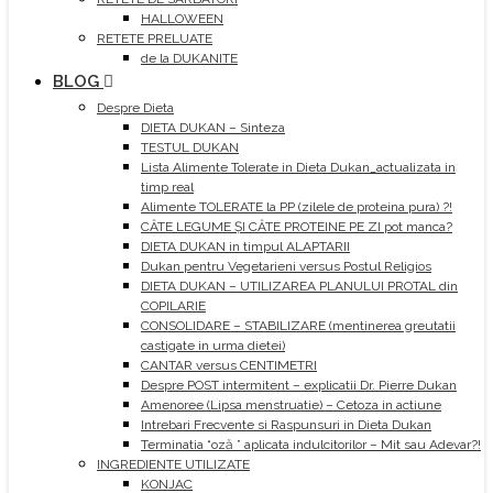
HALLOWEEN
RETETE PRELUATE
de la DUKANITE
BLOG
Despre Dieta
DIETA DUKAN – Sinteza
TESTUL DUKAN
Lista Alimente Tolerate in Dieta Dukan_actualizata in
timp real
Alimente TOLERATE la PP (zilele de proteina pura) ?!
CÂTE LEGUME ȘI CÂTE PROTEINE PE ZI pot manca?
DIETA DUKAN in timpul ALAPTARII
Dukan pentru Vegetarieni versus Postul Religios
DIETA DUKAN – UTILIZAREA PLANULUI PROTAL din
COPILARIE
CONSOLIDARE – STABILIZARE (mentinerea greutatii
castigate in urma dietei)
CANTAR versus CENTIMETRI
Despre POST intermitent – explicatii Dr. Pierre Dukan
Amenoree (Lipsa menstruatie) – Cetoza in actiune
Intrebari Frecvente si Raspunsuri in Dieta Dukan
Terminatia “oză ” aplicata indulcitorilor – Mit sau Adevar?!
INGREDIENTE UTILIZATE
KONJAC