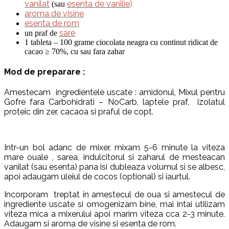
vanilat
esenta de vanilie
)
(sau
aroma de visine
esenta de rom
sare
un praf de
1 tableta – 100 grame ciocolata neagra cu continut ridicat de
cacao ≥ 70%, cu sau fara zahar
Mod de preparare :
Amestecam ingredientele uscate : amidonul, Mixul pentru
Gofre fara Carbohidrati – NoCarb, laptele praf, izolatul
proteic din zer, cacaoa si praful de copt.
Intr-un bol adanc de mixer, mixam 5-6 minute la viteza
mare ouale , sarea, indulcitorul si zaharul de mesteacan
vanilat (sau esenta) pana isi dubleaza volumul si se albesc,
apoi adaugam uleiul de cocos (optional) si iaurtul.
Incorporam treptat in amestecul de oua si amestecul de
ingrediente uscate si omogenizam bine, mai intai utilizam
viteza mica a mixerului apoi marim viteza cca 2-3 minute.
Adaugam si aroma de visine si esenta de rom.