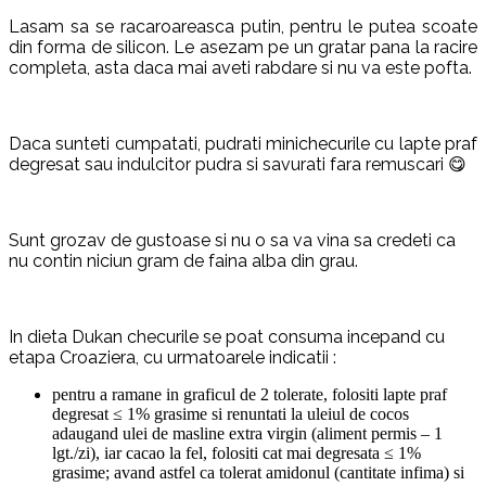
Lasam sa se racaroareasca putin, pentru le putea scoate
din forma de silicon. Le asezam pe un gratar pana la racire
completa, asta daca mai aveti rabdare si nu va este pofta.
Daca sunteti cumpatati, pudrati minichecurile cu lapte praf
degresat sau indulcitor pudra si savurati fara remuscari 😋
Sunt grozav de gustoase si nu o sa va vina sa credeti ca
nu contin niciun gram de faina alba din grau.
In dieta Dukan checurile se poat consuma incepand cu
etapa Croaziera, cu urmatoarele indicatii :
pentru a ramane in graficul de 2 tolerate, folositi lapte praf
degresat ≤ 1% grasime si renuntati la uleiul de cocos
adaugand ulei de masline extra virgin (aliment permis – 1
lgt./zi), iar cacao la fel, folositi cat mai degresata ≤ 1%
grasime; avand astfel ca tolerat amidonul (cantitate infima) si