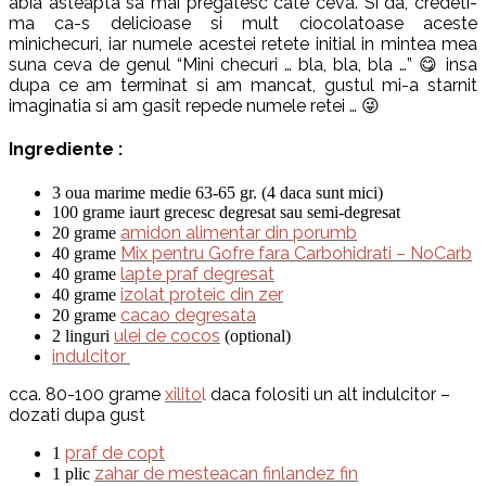
abia asteapta sa mai pregatesc cate ceva. Si da, credeti-
ma ca-s delicioase si mult ciocolatoase aceste
minichecuri, iar numele acestei retete initial in mintea mea
suna ceva de genul “Mini checuri … bla, bla, bla …” 😋 insa
dupa ce am terminat si am mancat, gustul mi-a starnit
imaginatia si am gasit repede numele retei … 😜
Ingrediente :
3 oua marime medie 63-65 gr. (4 daca sunt mici)
100 grame iaurt grecesc degresat sau semi-degresat
amidon alimentar din porumb
20 grame
Mix pentru Gofre fara Carbohidrati
– NoCarb
40 grame
lapte praf degresat
40 grame
izolat proteic din zer
40 grame
cacao degresata
20 grame
ulei de cocos
2 linguri
(optional)
indulcitor
cca. 80-100 grame
xilito
l
daca folositi un alt indulcitor –
dozati dupa gust
praf de copt
1
zahar de mesteacan finlandez fin
1 plic