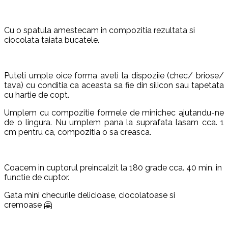
Cu o spatula amestecam in compozitia rezultata si
ciocolata taiata bucatele.
Puteti umple oice forma aveti la dispoziie (chec/ briose/
tava) cu conditia ca aceasta sa fie din silicon sau tapetata
cu hartie de copt.
Umplem cu compozitie formele de minichec ajutandu-ne
de o lingura. Nu umplem pana la suprafata lasam cca. 1
cm pentru ca, compozitia o sa creasca.
Coacem in cuptorul preincalzit la 180 grade cca. 40 min. in
functie de cuptor.
Gata mini checurile delicioase, ciocolatoase si
cremoase 🤗