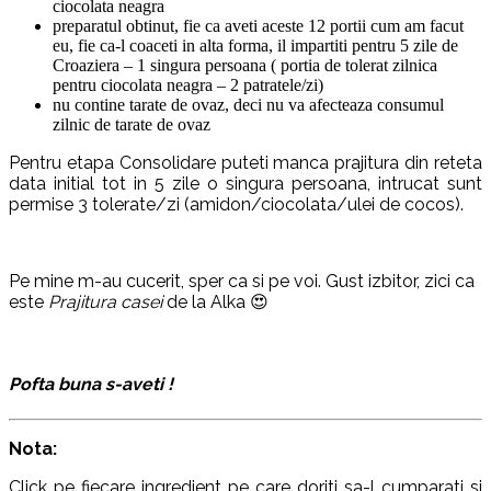
ciocolata neagra
preparatul obtinut, fie ca aveti aceste 12 portii cum am facut
eu, fie ca-l coaceti in alta forma, il impartiti pentru 5 zile de
Croaziera – 1 singura persoana ( portia de tolerat zilnica
pentru ciocolata neagra – 2 patratele/zi)
nu contine tarate de ovaz, deci nu va afecteaza consumul
zilnic de tarate de ovaz
Pentru etapa Consolidare puteti manca prajitura din reteta
data initial tot in 5 zile o singura persoana, intrucat sunt
permise 3 tolerate/zi (amidon/ciocolata/ulei de cocos).
Pe mine m-au cucerit, sper ca si pe voi. Gust izbitor, zici ca
este
Prajitura casei
de la Alka 😍
Pofta buna s-aveti !
Nota:
Click pe fiecare ingredient pe care doriti sa-l cumparati si