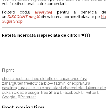
veti fi redirectionati catre comerciant.
Folositi codul
lifestyle5
pentru a beneficia de
un
DISCOUNT de 5%
din valoarea comenzii plasate pe
No
Sugar Shop
!
Reteta incercata si apreciata de cititori ❤⤵⤵⤵
print
chec ciocolatos
chec dietetic cu cacao
chec fara
zahar
gluten free
low carb
low fat
mini chec
prajitura
casei
prajitura casei cu ciocolata si visine
retete dukan
retete
dukan croaziera
sugar free
Share
Facebook
Twitter
Google+
Pinterest
Post navigation