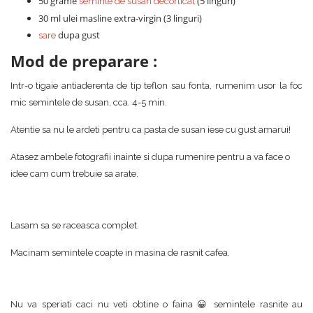
50 grame
(5 linguri)
seminte de susan decorticat
30 ml ulei masline extra-virgin (3 linguri)
dupa gust
sare
Mod de preparare :
Intr-o tigaie antiaderenta de tip teflon sau fonta, rumenim usor la foc
mic semintele de susan, cca. 4-5 min.
Atentie sa nu le ardeti pentru ca pasta de susan iese cu gust amarui!
Atasez ambele fotografii inainte si dupa rumenire pentru a va face o
idee cam cum trebuie sa arate.
Lasam sa se raceasca complet.
Macinam semintele coapte in masina de rasnit cafea.
Nu va speriati caci nu veti obtine o faina 😀 semintele rasnite au