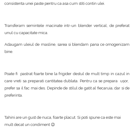
consistenta unei paste pentru ca asa cum stiti contin ulei.
Transferam semintele macinate intr-un blender vertical, de preferat
unul cu capacitate mica.
Adaugam uleiul de masline, sarea si blendam pana ce omogenizam
bine.
Poate fi pastrat foarte bine la frigider destul de mult timp in cazul in
care vreti sa preparati cantitatea dublata. Pentru ca se prepara uşor,
prefer sa il fac mai des. Depinde de stilul de gatit al fiecaruia, dar si de
preferinta.
Tahini are un gust de nuca, foarte placut. Si poti spune ca este mai
mult decat un condiment 😉