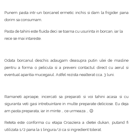
Punem pasta intr-un borcanel ermetic inchis si dam la frigider pana
dorim sa consumam.
Pasta de tahini este fluida deci se toarna cu usurinta in borcan, iar la
rece se mai intareste.
Odata borcanul deschis adaugam deasupra putin ulei de masline
pentru a forma o pelicula si a preveni contactul direct cu aerul si
eventual aparitia mucegaiul. Astfel rezista nealterat cca. 3 luni.
Ramaneti aproape, incercati sa preparati si voi tahini acasa si cu
siguranta veti gasi intrebuintare in multe preparate deliciose. Eu deja
am pasta preparata, iar in minte … ce urmeaza … 😉
Reteta este conforma cu etapa Croaziera a dietei dukan, putand fi
utilizata 1/2 pana la 1 lingura/zi ca si ingredient tolerat.