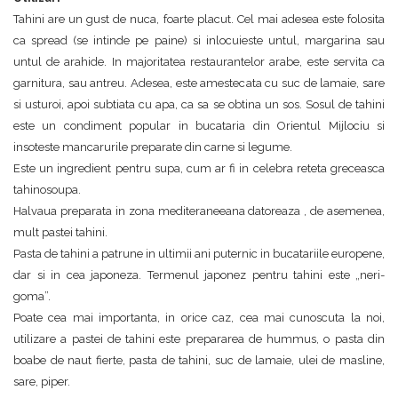
Tahini are un gust de nuca, foarte placut. Cel mai adesea este folosita
ca spread (se intinde pe paine) si inlocuieste untul, margarina sau
untul de arahide. In majoritatea restaurantelor arabe, este servita ca
garnitura, sau antreu. Adesea, este amestecata cu suc de lamaie, sare
si usturoi, apoi subtiata cu apa, ca sa se obtina un sos. Sosul de tahini
este un condiment popular in bucataria din Orientul Mijlociu si
insoteste mancarurile preparate din carne si legume.
Este un ingredient pentru supa, cum ar fi in celebra reteta greceasca
tahinosoupa.
Halvaua preparata in zona mediteraneeana datoreaza , de asemenea,
mult pastei tahini.
Pasta de tahini a patrune in ultimii ani puternic in bucatariile europene,
dar si in cea japoneza. Termenul japonez pentru tahini este „neri-
goma”.
Poate cea mai importanta, in orice caz, cea mai cunoscuta la noi,
utilizare a pastei de tahini este prepararea de hummus, o pasta din
boabe de naut fierte, pasta de tahini, suc de lamaie, ulei de masline,
sare, piper.