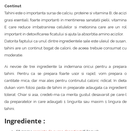
Continut
Tahini este o importanta sursa de calciu, proteine si vitamina B, de acizi
grasi esentiali, foarte importanti in mentinerea sanatatii pielii, vitamina
E care reduce imbatranirea celulelor si metionina care are un rol
important in detoxificarea ficatului si ajuta la absorbtia amino acizilor.
Datorita faptului ca unul dintre ingredientele sale este uleiul de susan,
tahini are un continut bogat de calorii, de aceea trebuie consumat cu
moderatie.
Ai nevoie de trei ingrediente la indemana oricui pentru a prepara
tahini. Pentru ca se prepara foarte usor si rapid, vom prepara o
cantitate mica, dar mai ales pentru continutul caloric ridicat. In dieta
dukan vom folosi pasta de tahini in preparate adaugata ca ingredient
tolerat. Chiar si asa, credeti-ma ca merita gustul desavarsit pe care-l
da preparatelor in care adaugati 1 lingurita sau maxim 1 lingura de
tahini.
Ingrediente :