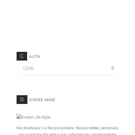
C
AUTA
CAUTA
D
ESPRE MINE
Ma straduiesc cu fiecare postare, fiecare reteta, personala
sau inspirata din alte surse, adaptata sau reinterpretata