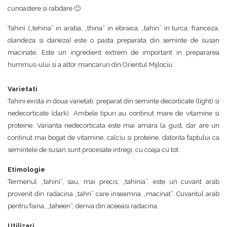
cunoastere si rabdare 🙂
Tahini („tehina” in araba, „thina” in ebraica, „tahin” in turca, franceza,
olandeza si daneza) este o pasta preparata din seminte de susan
macinate. Este un ingredient extrem de important in prepararea
hummus-ului si a altor mancaruri din Orientul Mijlociu.
Varietati
Tahini exista in doua varietati: preparat din seminte decorticate (light) si
nedecorticate (dark). Ambele tipuri au continut mare de vitamine si
proteine. Varianta nedecorticata este mai amara la gust, dar are un
continut mai bogat de vitamine, calciu si proteine, datorita faptului ca
semintele de susan sunt procesate intregi, cu coaja cu tot.
Etimologie
Termenul „tahini”, sau, mai precis, „tahinia”, este un cuvant arab
provenit din radacina „tahn” care inseamna „macinat”. Cuvantul arab
pentru faina, „taheen”, deriva din aceeasi radacina.
Utilizari