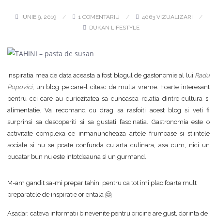
IUNIE 9, 2019
1 COMENTARIU
4063 VIZUALIZARI
DUKAN LIFESTYLE
Inspiratia mea de data aceasta a fost blogul de gastonomie al lui
Radu
Popovici
, un blog pe care-l citesc de multa vreme. Foarte interesant
pentru cei care au curiozitatea sa cunoasca relatia dintre cultura si
alimentatie. Va recomand cu drag sa rasfoiti acest blog si veti fi
surprinsi sa descoperiti si sa gustati fascinatia. Gastronomia este o
activitate complexa ce inmanuncheaza artele frumoase si stiintele
sociale si nu se poate confunda cu arta culinara, asa cum, nici un
bucatar bun nu este intotdeauna si un gurmand.
M-am gandit sa-mi prepar tahini pentru ca tot imi plac foarte mult
preparatele de inspiratie orientala 🤗
Asadar, cateva informatii binevenite pentru oricine are gust, dorinta de