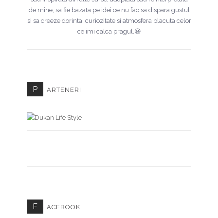
de mine, sa fie bazata pe idei ce nu fac sa dispara gustul
si sa creeze dorinta, curiozitate si atmosfera placuta celor
ce imi calca pragul.😃
P
ARTENERI
F
ACEBOOK