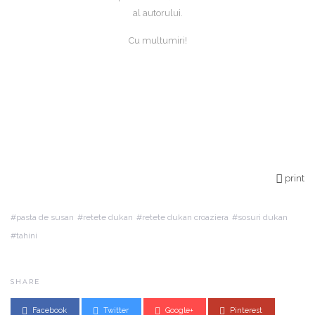
al autorului.
Cu multumiri!
print
pasta de susan
retete dukan
retete dukan croaziera
sosuri dukan
tahini
SHARE
Facebook
Twitter
Google+
Pinterest