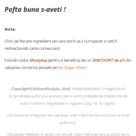
Pofta buna s-aveti !
Nota:
Click pe fiecare ingredient pe care doriti sa-l cumparati si veti fi
redirectionati catre comerciant.
Folositi codul
lifestyle5
pentru a beneficia de un
DISCOUNT de 5%
din
valoarea comenzii plasate pe
No Sugar Shop
!
Copyright©dukanlifestyle_2016
_Materialele(text/imagini)sunt
proprietatea autorului acestui site si sunt protejate de drepturile de
autor conform legislatiei in vigoare (Leg. Nr. 8/1996).
Utilizarea lor integrala sau partiala, este interzisa fara acordul scris al
autorului.
Utilizarea retetelor in scop comercial, este interzisa fara acordul scris