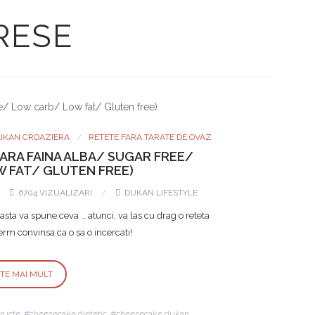
RESE
UKAN CROAZIERA
RETETE FARA TARATE DE OVAZ
FARA FAINA ALBA/ SUGAR FREE/
 FAT/ GLUTEN FREE)
6704 VIZUALIZARI
DUKAN LIFESTYLE
ta va spune ceva … atunci, va las cu drag o reteta
erm convinsa ca o sa o incercati!
STE MAI MULT
ructe
cheesecake dietetic
cheesecake dukan