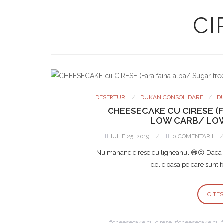
CI
DESERTURI
DUKAN CONSOLIDARE
D
CHEESECAKE CU CIRESE (
LOW CARB/ LOW
IULIE 25, 2019
0 COMENTARII
Nu mananc cirese cu ligheanul 😅😜 Daca as
delicioasa pe care sunt f
CITE
cheesecake cu cirese
cheesecake cu f