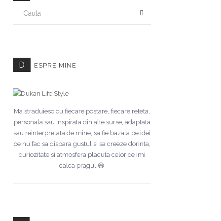
CAUTA
D
ESPRE MINE
Ma straduiesc cu fiecare postare, fiecare reteta,
personala sau inspirata din alte surse, adaptata
sau reinterpretata de mine, sa fie bazata pe idei
ce nu fac sa dispara gustul si sa creeze dorinta,
curiozitate si atmosfera placuta celor ce imi
calca pragul.😃