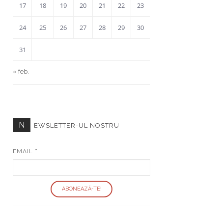
17
18
19
20
21
22
23
24
25
26
27
28
29
30
31
« feb.
N
EWSLETTER-UL NOSTRU
EMAIL
*