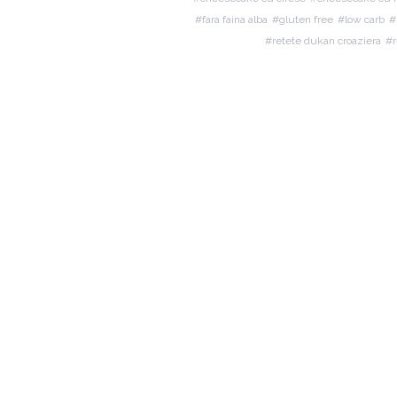
fara faina alba
gluten free
low carb
retete dukan croaziera