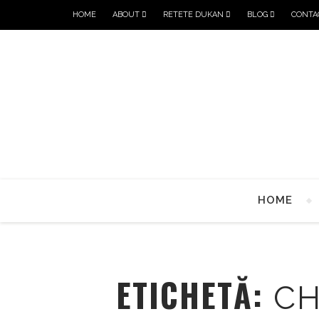
HOME
ABOUT
RETETE DUKAN
BLOG
CONTA
HOME
ETICHETĂ:
CH