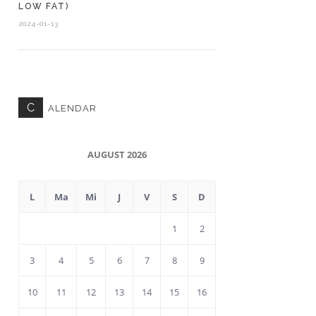
LOW FAT)
2024-01-13
C
ALENDAR
AUGUST 2026
L
Ma
Mi
J
V
S
D
1
2
3
4
5
6
7
8
9
10
11
12
13
14
15
16