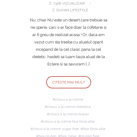
7328 VIZUALIZARI
DUKAN LIFESTYLE
Nu, chiar NU este un desert care trebuie sa
ne sperie, caci s-ar face doar la cofetarie si
ar fi greu de realizat acasa ! Or, daca am
vazut cum sta treaba cu aluatul oparit
incepand de la cel clasic pana la cel
dietetic, haideti sa luam baza aluat de la
Eclere si sa savuram […]
CITESTE MAI MULT
choux a la crème
choux a la crème dietetice
choux a la crème dukan
choux a la crème fara faina alba
choux a la crème sugar free
fara faina alba
fara gluten
fara zahar
gluten free