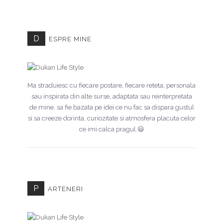
D
ESPRE MINE
Ma straduiesc cu fiecare postare, fiecare reteta, personala
sau inspirata din alte surse, adaptata sau reinterpretata
de mine, sa fie bazata pe idei ce nu fac sa dispara gustul
si sa creeze dorinta, curiozitate si atmosfera placuta celor
ce imi calca pragul.😃
P
ARTENERI