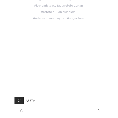
low carb
low fat
retete dukan
retete dukan croaziera
retete dukan prajituri
sugar free
C
AUTA
CAUTA