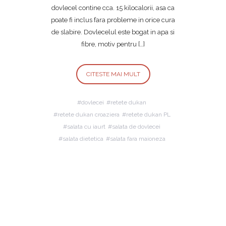
dovlecel contine cca. 15 kilocalorii, asa ca
poate fi inclus fara probleme in orice cura
de slabire. Dovlecelul este bogat in apa si
fibre, motiv pentru […]
CITESTE MAI MULT
dovlecei
retete dukan
retete dukan croaziera
retete dukan PL
salata cu iaurt
salata de dovlecei
salata dietetica
salata fara maioneza