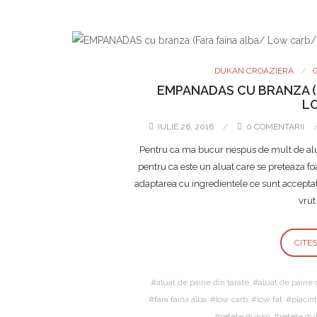
DUKAN CROAZIERA
EMPANADAS CU BRANZA (
LO
IULIE 26, 2016
0 COMENTARII
Pentru ca ma bucur nespus de mult de alua
pentru ca este un aluat care se preteaza fo
adaptarea cu ingredientele ce sunt acceptat
vrut
CITE
aluat de paine din tarate
aluat de paine
fara faina alba
low carb
low fat
placin
retete dukan
retete du