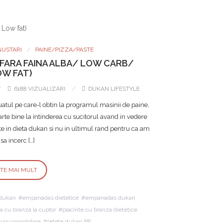
GUSTARI
PAINE/PIZZA/PASTE
FARA FAINA ALBA/ LOW CARB/
W FAT)
6188 VIZUALIZARI
DUKAN LIFESTYLE
tul pe care-l obtin la programul masinii de paine,
arte bine la intinderea cu sucitorul avand in vedere
e in dieta dukan si nu in ultimul rand pentru ca am
 sa incerc […]
STE MAI MULT
 dukan
empanadas dietetice
empanadas dukan
ta cu branza la cuptor
placinte cu branza dietetice
kan consolidare
retete dukan PP