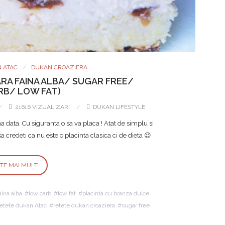
 ATAC
DUKAN CROAZIERA
ARA FAINA ALBA/ SUGAR FREE/
B/ LOW FAT)
21616 VIZUALIZARI
DUKAN LIFESTYLE
 data. Cu siguranta o sa va placa ! Atat de simplu si
a credeti ca nu este o placinta clasica ci de dieta 😉
STE MAI MULT
aina alba
low carb
low fat
placinta cu branza dulce
retete dukan Atac
retete dukan croaziera
sugar free