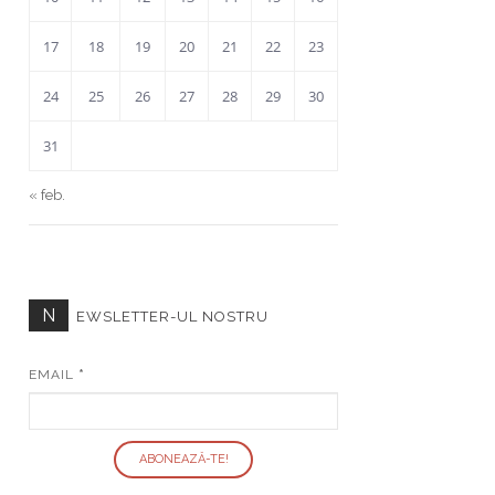
17
18
19
20
21
22
23
24
25
26
27
28
29
30
31
« feb.
N
EWSLETTER-UL NOSTRU
EMAIL
*