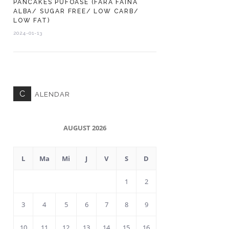
PANCAKES PUFOASE (FARA FAINA
ALBA/ SUGAR FREE/ LOW CARB/
LOW FAT)
2024-01-13
C
ALENDAR
AUGUST 2026
L
Ma
Mi
J
V
S
D
1
2
3
4
5
6
7
8
9
10
11
12
13
14
15
16