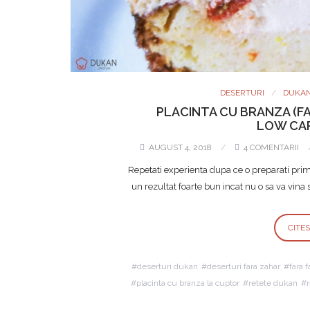
DESERTURI
DUKAN
PLACINTA CU BRANZA (F
LOW CAR
AUGUST 4, 2018
4 COMENTARII
Repetati experienta dupa ce o preparati prima
un rezultat foarte bun incat nu o sa va vina s
CITE
deserturi dukan
deserturi fara zahar
fara f
placinta cu branza la cuptor
retete dukan