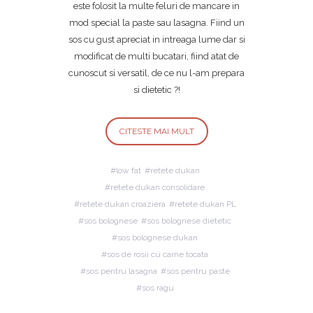
este folosit la multe feluri de mancare in
mod special la paste sau lasagna. Fiind un
sos cu gust apreciat in intreaga lume dar si
modificat de multi bucatari, fiind atat de
cunoscut si versatil, de ce nu l-am prepara
si dietetic ?!
CITESTE MAI MULT
low fat
retete dukan
retete dukan consolidare
retete dukan croaziera
retete dukan PL
sos bolognese
sos bolognese dietetic
sos bolognese dukan
sos de rosii cu carne tocata
sos pentru lasagna
sos pentru paste
sos ragu