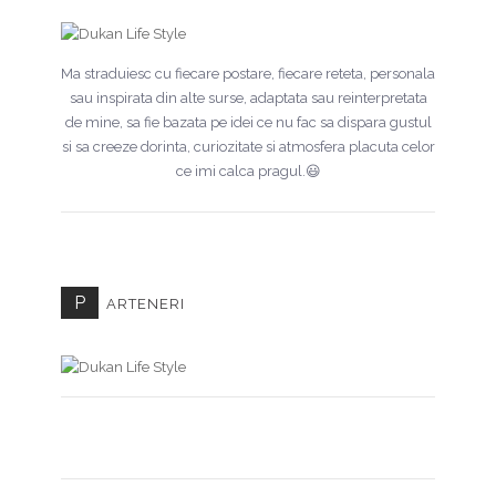
Ma straduiesc cu fiecare postare, fiecare reteta, personala
sau inspirata din alte surse, adaptata sau reinterpretata
de mine, sa fie bazata pe idei ce nu fac sa dispara gustul
si sa creeze dorinta, curiozitate si atmosfera placuta celor
ce imi calca pragul.😃
P
ARTENERI