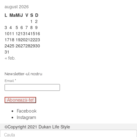
august 2026
L
Ma
Mi
J
V
S
D
1
2
3
4
5
6
7
8
9
10
11
12
13
14
15
16
17
18
19
20
21
22
23
24
25
26
27
28
29
30
31
« feb.
Newsletter-ul nostru
Email
*
Facebook
Instagram
©Copyright 2021 Dukan Life Style
Cauta