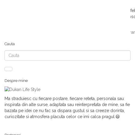
noiembrie 22, 2016
3 Comentarii
6414 Vizualizari
Dukan Lifestyle
Ragu Bolognese in italiana, este un sos care este folosit la multe f
intreaga lume dar si modificat de multi bucatari, fiind atat de cunoscu
Citeste mai mult
low fat
retete dukan
retete dukan consolidare
retete dukan croaziera
carne tocata
sos pentru lasagna
sos pentru paste
sos ragu
Cauta
Cauta
Despre mine
Ma straduiesc cu fiecare postare, fiecare reteta, personala sau
inspirata din alte surse, adaptata sau reinterpretata de mine, sa fie
bazata pe idei ce nu fac sa dispara gustul si sa creeze dorinta,
curiozitate si atmosfera placuta celor ce imi calca pragul.😃