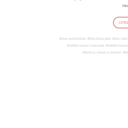
ne
CITE
fara carbohidrati
fara faina alba
low carb
retete dukan croaziera
retete dukan
tarat cu cacao si piersici
ta