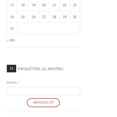
17
18
19
20
21
22
23
24
25
26
27
28
29
30
31
« feb.
N
EWSLETTER-UL NOSTRU
EMAIL
*