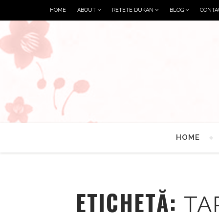
HOME
ABOUT
RETETE DUKAN
BLOG
CONTA
HOME
ETICHETĂ:
TA