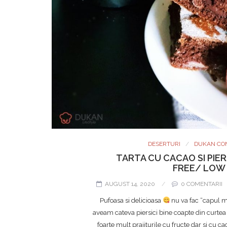
DESERTURI
DUKAN CO
TARTA CU CACAO SI PIER
FREE/ LOW 
AUGUST 14, 2020
0 COMENTARII
Pufoasa si delicioasa
nu va fac “capul ma
aveam cateva piersici bine coapte din curtea
foarte mult prajiturile cu fructe dar si cu c