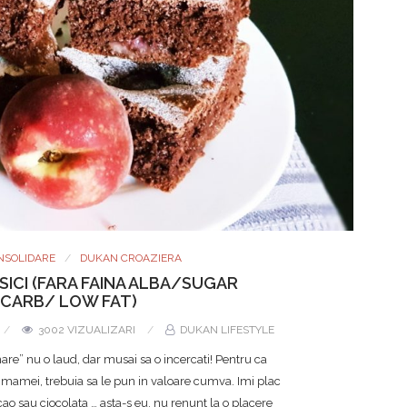
NSOLIDARE
DUKAN CROAZIERA
SICI (FARA FAINA ALBA/SUGAR
CARB/ LOW FAT)
3002 VIZUALIZARI
DUKAN LIFESTYLE
re” nu o laud, dar musai sa o incercati! Pentru ca
 mamei, trebuia sa le pun in valoare cumva. Imi plac
acao sau ciocolata … asta-s eu, nu renunt la o placere