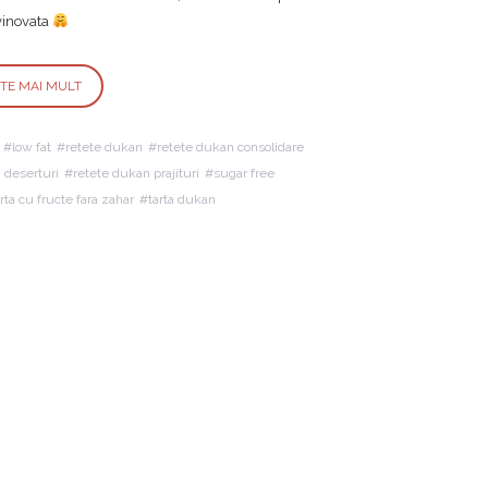
vinovata
STE MAI MULT
low fat
retete dukan
retete dukan consolidare
 deserturi
retete dukan prajituri
sugar free
rta cu fructe fara zahar
tarta dukan