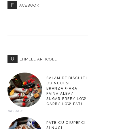
F
ACEBOOK
U
LTIMELE ARTICOLE
SALAM DE BISCUITI
CU NUCI SI
BRANZA (FARA
FAINA ALBA/
SUGAR FREE/ LOW
CARB/ LOW FAT)
2024-02-11
PATE CU CIUPERCI
SI NUCI