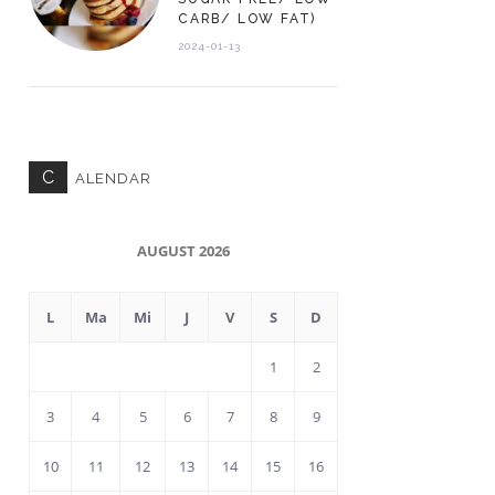
CARB/ LOW FAT)
2024-01-13
C
ALENDAR
AUGUST 2026
L
Ma
Mi
J
V
S
D
1
2
3
4
5
6
7
8
9
10
11
12
13
14
15
16