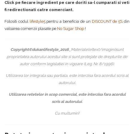
Click pe fiecare ingredient pe care doriti sa-l cumparati si veti
fi redirectionati catre comerciant.
Folositi codul
lifestyle5
pentru a beneficia de un
DISCOUNT de 5%
din
valoarea comenzii plasate pe
No Sugar Shop
!
Copyright©dukanlifestyle_2016
_Materialele(text/imagini)sunt
proprietatea autorului acestui site si sunt protejate de drepturile de
autor conform legislatiei in vigoare (Leg. Nr. 8/1996).
Utilizarea lor integrala sau partiala, este interzisa fara acordul scris al
autorului.
Utilizarea retetelor in scop comercial, este interzisa fara acordul
scris al autorului.
Cu multumiri!