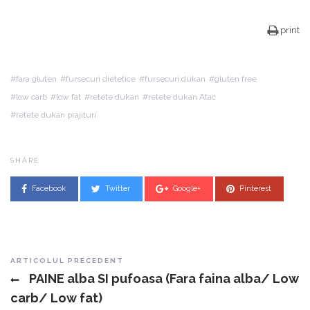
print
fara gluten
fursecuri dietetice
fursecuri dukan
gluten free
low carb
low fat
retete dukan
retete dukan Atac
retete dukan prajituri
SHARE
Facebook
Twitter
Google+
Pinterest
Post navigation
ARTICOLUL PRECEDENT
PAINE alba SI pufoasa (Fara faina alba/ Low
carb/ Low fat)