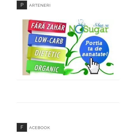
P
ARTENERI
F
ACEBOOK