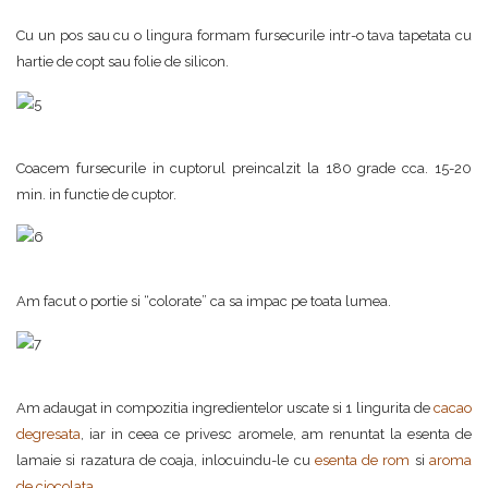
Cu un pos sau cu o lingura formam fursecurile intr-o tava tapetata cu
hartie de copt sau folie de silicon.
Coacem fursecurile in cuptorul preincalzit la 180 grade cca. 15-20
min. in functie de cuptor.
Am facut o portie si “colorate” ca sa impac pe toata lumea.
Am adaugat in compozitia ingredientelor uscate si 1 lingurita de
cacao
degresata
, iar in ceea ce privesc aromele, am renuntat la esenta de
lamaie si razatura de coaja, inlocuindu-le cu
esenta de rom
si
aroma
de ciocolata
.