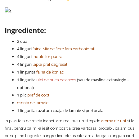
Ingrediente:
2 oua
4 linguri
faina Mix de fibre fara carbohidrati
4 linguri
indulcitor pudra
4 linguri
lapte praf degresat
1 lingurita
faina de konjac
1 lingurita
(sau de masline extravirgin –
ulei de nuca de cocos
optional)
1 plic
praf de copt
esenta de lamaie
1 lingurita razatura coaja de lamaie si portocala
In plus fata de reteta Ioanei am mai pus un strop de
aroma de unt
si la
final pentru ca mi-a iesit compozitia prea vartoasa, probabil ca am pus
prea pline lingurile la ingredientele uscate, am adaugat o lingura iaurt