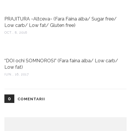
PRAJITURA ~Altceva~ (Fara Faina alba/ Sugar free/
Low carb/ Low fat/ Gluten free)
OCT., 8, 2016
“DOI ochi SOMNOROSI” (Fara faina alba/ Low carb/
Low fat)
IUN., 16, 2017
0
COMENTARII