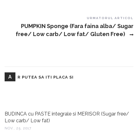
URMATORUL ARTICOL
PUMPKIN Sponge (Fara faina alba/ Sugar
free/ Low carb/ Low fat/ Gluten Free)
A
R PUTEA SA ITI PLACA SI
BUDINCA cu PASTE integrale si MERISOR (Sugar free/
Low carb/ Low fat)
NOV., 25, 2017