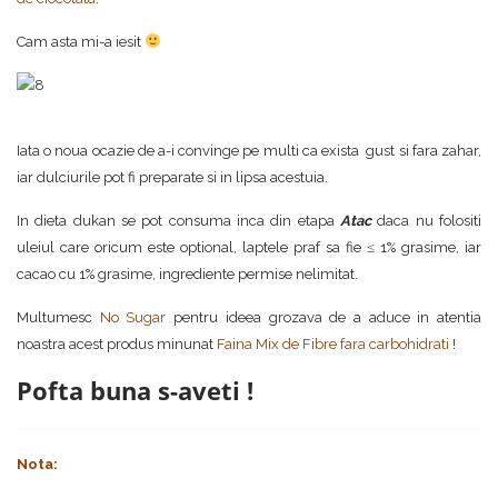
Cam asta mi-a iesit
Iata o noua ocazie de a-i convinge pe multi ca exista gust si fara zahar,
iar dulciurile pot fi preparate si in lipsa acestuia.
In dieta dukan se pot consuma inca din etapa
Atac
daca nu folositi
uleiul care oricum este optional, laptele praf sa fie ≤ 1% grasime, iar
cacao cu 1% grasime, ingrediente permise nelimitat.
Multumesc
No Sugar
pentru ideea grozava de a aduce in atentia
noastra acest produs minunat
Faina Mix de Fibre fara carbohidrati
!
Pofta buna s-aveti !
Nota: