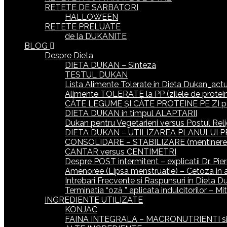
RETETE DE SARBATORI
HALLOWEEN
RETETE PRELUATE
de la DUKANITE
BLOG
Despre Dieta
DIETA DUKAN – Sinteza
TESTUL DUKAN
Lista Alimente Tolerate in Dieta Dukan_actua
Alimente TOLERATE la PP (zilele de protein
CÂTE LEGUME ȘI CÂTE PROTEINE PE ZI p
DIETA DUKAN in timpul ALAPTARII
Dukan pentru Vegetarieni versus Postul Reli
DIETA DUKAN – UTILIZAREA PLANULUI P
CONSOLIDARE – STABILIZARE (mentinerea gr
CANTAR versus CENTIMETRI
Despre POST intermitent – explicatii Dr. Pie
Amenoree (Lipsa menstruatie) – Cetoza in 
Intrebari Frecvente si Raspunsuri in Dieta D
Terminatia “oză ” aplicata indulcitorilor – M
INGREDIENTE UTILIZATE
KONJAC
FAINA INTEGRALA – MACRONUTRIENTI si