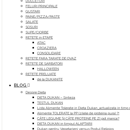
DULCETURI
FELURI PRINCIPALE
GUSTARI
PAINE/PIZZA/PASTE
SALATE
SOSURI
SUPE/CIORBE
RETETE in ETAPE
ATAC
CROAZIERA
CONSOLIDARE
RETETE FARA TARATE DE OVAZ
RETETE DE SARBATORI
HALLOWEEN
RETETE PRELUATE
de la DUKANITE
BLOG
Despre Dieta
DIETA DUKAN – Sinteza
TESTUL DUKAN
Lista Alimente Tolerate in Dieta Dukan_actualizata in timp 
Alimente TOLERATE la PP (zilele de proteina pura) ?!
CÂTE LEGUME ȘI CÂTE PROTEINE PE ZI pot manca?
DIETA DUKAN in timpul ALAPTARII
Dukan pentru Vegetarieni versus Postul Religios