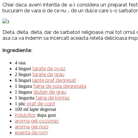
Chiar daca avem intentia de a-l considera un preparat fest
bucuram de vara si de ce nu … de un dulce care s-o sarbator
Dieta, dieta, dieta, dar de sarbatori religioase, mai tot omu
asa ca va indemn sa incercati aceasta reteta delicioasa insp
Ingrediente:
4 oua
tarate de ovaz
4 linguri
tarate de grau
2 linguri
lapte praf degresat
6 linguri
faina de soia degresata
1 lingura
gluten de grau
1 lingura
faina de konjac
1 lingurita
praf de copt
1 plic
100 ml lapte degresat
indulcitor
dupa gust
aroma gel cozonac
aroma gel nuci
esenta de rom