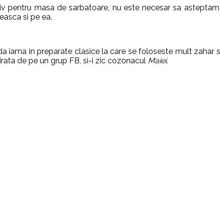
iv pentru masa de sarbatoare, nu este necesar sa asteptam c
easca si pe ea.
l da iama in preparate clasice la care se foloseste mult zahar 
irata de pe un grup FB, si-i zic cozonacul
Maiei
.