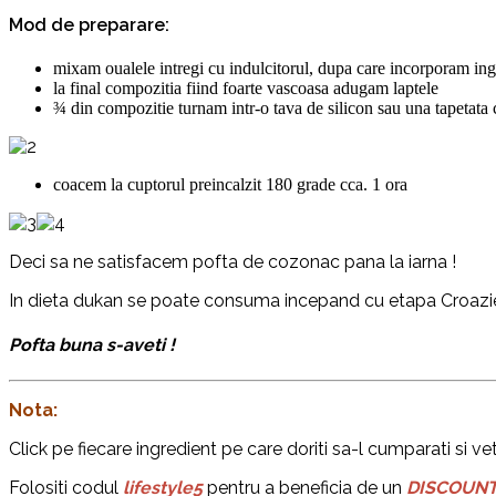
Mod de preparare:
mixam oualele intregi cu indulcitorul, dupa care incorporam i
la final compozitia fiind foarte vascoasa adugam laptele
¾ din compozitie turnam intr-o tava de silicon sau una tapetata 
coacem la cuptorul preincalzit 180 grade cca. 1 ora
Deci sa ne satisfacem pofta de cozonac pana la iarna !
In dieta dukan se poate consuma incepand cu etapa Croazie
Pofta buna s-aveti !
Nota:
Click pe fiecare ingredient pe care doriti sa-l cumparati si vet
Folositi codul
lifestyle5
pentru a beneficia de un
DISCOUNT