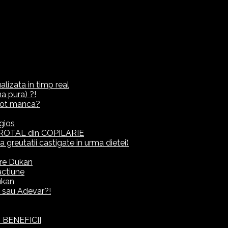
lizata in timp real
a pura) ?!
ot manca?
gios
ROTAL din COPILARIE
eutatii castigate in urma dietei)
rre Dukan
actiune
ukan
it sau Adevar?!
 BENEFICII