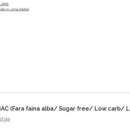
LARIE
te in urma dietei)
C (Fara faina alba/ Sugar free/ Low carb/ L
style