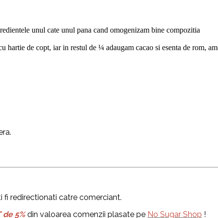
ngredientele unul cate unul pana cand omogenizam bine compozitia
cu hartie de copt, iar in restul de ¼ adaugam cacao si esenta de rom, ame
ra.
i fi redirectionati catre comerciant.
 de 5%
din valoarea comenzii plasate pe
No Sugar Shop
!