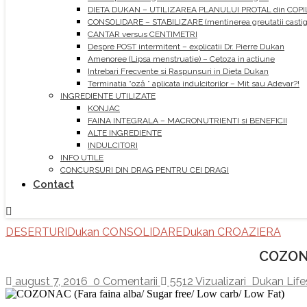
DIETA DUKAN – UTILIZAREA PLANULUI PROTAL din COPI
CONSOLIDARE – STABILIZARE (mentinerea greutatii castiga
CANTAR versus CENTIMETRI
Despre POST intermitent – explicatii Dr. Pierre Dukan
Amenoree (Lipsa menstruatie) – Cetoza in actiune
Intrebari Frecvente si Raspunsuri in Dieta Dukan
Terminatia “oză ” aplicata indulcitorilor – Mit sau Adevar?!
INGREDIENTE UTILIZATE
KONJAC
FAINA INTEGRALA – MACRONUTRIENTI si BENEFICII
ALTE INGREDIENTE
INDULCITORI
INFO UTILE
CONCURSURI DIN DRAG PENTRU CEI DRAGI
Contact
DESERTURI
Dukan CONSOLIDARE
Dukan CROAZIERA
COZONA
august 7, 2016
0 Comentarii
5512 Vizualizari
Dukan Life