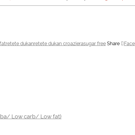
fat
retete dukan
retete dukan croaziera
sugar free
Share
Face
lba/ Low carb/ Low fat)