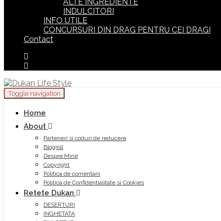
ALTE INGREDIENTE
INDULCITORI
INFO UTILE
CONCURSURI DIN DRAG PENTRU CEI DRAGI
Contact
Toggle navigation
Home
About
Parteneri si coduri de reducere
Blogroll
Despre Mine
Copyright
Politica de comentarii
Politica de Confidentialitate si Cookies
Retete Dukan
DESERTURI
INGHETATA