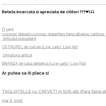
Reteta incercata si apreciata de cititori ???❤⤵⤵⤵
print
cozonac dietetic
cozonac dukan
fara faina alba
low carb
low 
Post
Articolul precedent
navigation
OSTROPEL de curcan (Low carb/ Low fat)
Urmatorul articol
BRANZA de casa dietetica (Low carb/ Low Fat)
Ar putea sa iti placa si
TAGLIATELLE cu CREVETI in SOS alb (Fara faina a
mai, 6, 2018