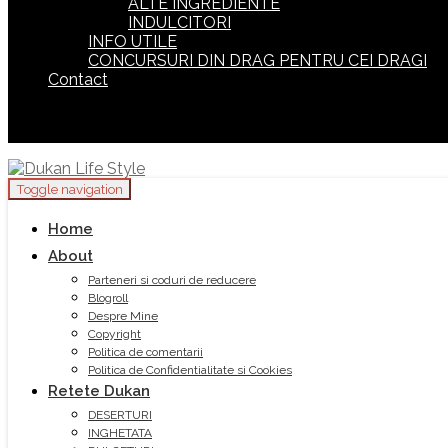
ALTE INGREDIENTE
INDULCITORI
INFO UTILE
CONCURSURI DIN DRAG PENTRU CEI DRAGI
Contact
Toggle navigation
Home
About
Parteneri si coduri de reducere
Blogroll
Despre Mine
Copyright
Politica de comentarii
Politica de Confidentialitate si Cookies
Retete Dukan
DESERTURI
INGHETATA