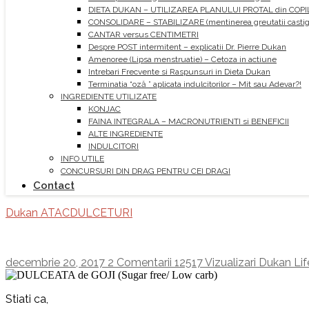
DIETA DUKAN – UTILIZAREA PLANULUI PROTAL din COPI
CONSOLIDARE – STABILIZARE (mentinerea greutatii castiga
CANTAR versus CENTIMETRI
Despre POST intermitent – explicatii Dr. Pierre Dukan
Amenoree (Lipsa menstruatie) – Cetoza in actiune
Intrebari Frecvente si Raspunsuri in Dieta Dukan
Terminatia “oză ” aplicata indulcitorilor – Mit sau Adevar?!
INGREDIENTE UTILIZATE
KONJAC
FAINA INTEGRALA – MACRONUTRIENTI si BENEFICII
ALTE INGREDIENTE
INDULCITORI
INFO UTILE
CONCURSURI DIN DRAG PENTRU CEI DRAGI
Contact
Dukan ATAC
DULCETURI
decembrie 20, 2017
2 Comentarii
12517 Vizualizari
Dukan Lif
Stiati ca,