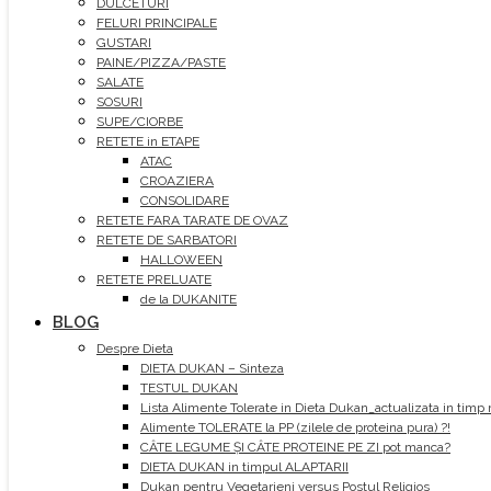
DULCETURI
FELURI PRINCIPALE
GUSTARI
PAINE/PIZZA/PASTE
SALATE
SOSURI
SUPE/CIORBE
RETETE in ETAPE
ATAC
CROAZIERA
CONSOLIDARE
RETETE FARA TARATE DE OVAZ
RETETE DE SARBATORI
HALLOWEEN
RETETE PRELUATE
de la DUKANITE
BLOG
Despre Dieta
DIETA DUKAN – Sinteza
TESTUL DUKAN
Lista Alimente Tolerate in Dieta Dukan_actualizata in timp 
Alimente TOLERATE la PP (zilele de proteina pura) ?!
CÂTE LEGUME ȘI CÂTE PROTEINE PE ZI pot manca?
DIETA DUKAN in timpul ALAPTARII
Dukan pentru Vegetarieni versus Postul Religios