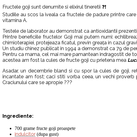
Fructele goji sunt denumite si elixirul tineretii ❓❗
Studiile au scos la iveala ca fructele de padure printre care
vitamina A.
Testele de laborator au demonstrat ca antioxidantii prezenti in
Printre beneficiile fructelor Goji mai putem numi: echilibre
chimioterapiei, protejeaza ficatul, previn greaţa in cazul gravi
Un studiu chinez publicat in 1994 a demonstrat ca 79 de per
Pentru ca mama, cel mai mare pamantean indragostit de tot ce
acestea am fost la cules de fructe goji cu prietena mea
Luc
Asadar, un decembrie bland si cu spor la cules de goji, r
incantate am fost; caci stiti vorba ceea, un vechi prove
Craciunului care se apropie ???
Ingrediente:
700 grame fructe goji proaspete
indulcitor
(dupa gust)