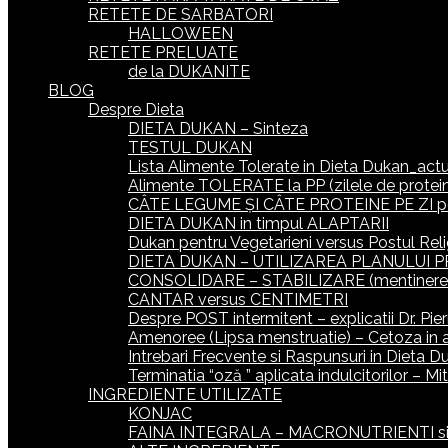
RETETE DE SARBATORI
HALLOWEEN
RETETE PRELUATE
de la DUKANITE
BLOG
Despre Dieta
DIETA DUKAN – Sinteza
TESTUL DUKAN
Lista Alimente Tolerate in Dieta Dukan_actua
Alimente TOLERATE la PP (zilele de protein
CÂTE LEGUME ȘI CÂTE PROTEINE PE ZI p
DIETA DUKAN in timpul ALAPTARII
Dukan pentru Vegetarieni versus Postul Reli
DIETA DUKAN – UTILIZAREA PLANULUI P
CONSOLIDARE – STABILIZARE (mentinerea gr
CANTAR versus CENTIMETRI
Despre POST intermitent – explicatii Dr. Pie
Amenoree (Lipsa menstruatie) – Cetoza in 
Intrebari Frecvente si Raspunsuri in Dieta D
Terminatia “oză ” aplicata indulcitorilor – M
INGREDIENTE UTILIZATE
KONJAC
FAINA INTEGRALA – MACRONUTRIENTI si