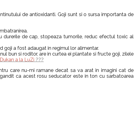
ntinutului de antioxidanti. Goji sunt si o sursa importanta de
 imbatranirea.
ru durerile de cap, stopeaza tumorile, reduc efectul toxic al
goji a fost adaugat in regimul lor alimentar.
 si roditor, are in curtea ei plantate si fructe goji, zilele
 Dukan
a
la
LuZi
???
entru care nu-mi ramane decat sa va arat in imagini cat de
andit ca acest rosu seducator este in ton cu sarbatoarea