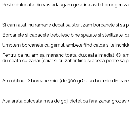
Peste dulceata din vas adaugam gelatina astfel omogenizat
Si cam atat, nu ramane decat sa sterilizam borcanele si sa 
Borcanele si capacele trebuiesc bine spalate si sterilizate, de
Umplem borcanele cu gemul, ambele fiind calde si le inchid
Pentru ca nu am sa mananc toata dulceata imediat 😉 am s
dulceata cu zahar (chiar si cu zahar fiind si aceea poate sa 
Am obtinut 2 borcane mici (de 300 gr.) si un bol mic din car
Asa arata dulceata mea de goji dietetica fara zahar, grozav 