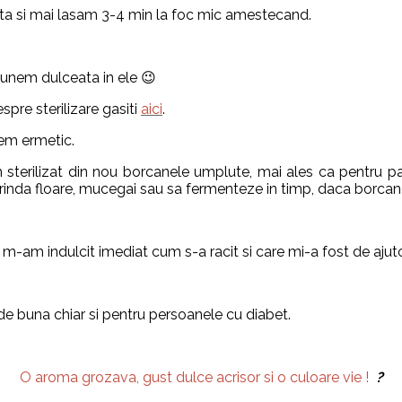
a si mai lasam 3-4 min la foc mic amestecand.
punem dulceata in ele 😉
spre sterilizare gasiti
aici
.
em ermetic.
terilizat din nou borcanele umplute, mai ales ca pentru pa
prinda floare, mucegai sau sa fermenteze in timp, daca borcanel
e m-am indulcit imediat cum s-a racit si care mi-a fost de ajut
de buna chiar si pentru persoanele cu diabet.
O aroma grozava, gust dulce acrisor si o culoare vie !
?