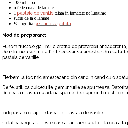
100 ml. apa
o felie coaja de lamaie
pastaie de vanilie
1
taiata in jumatate pe lungime
sucul de la o lamaie
gelatina vegetala
½ lingurita
Mod de preparare:
Punem fructele goji intr-o cratita de preferabil antiaderenta
de minune, caci, nu a fost necesar sa amestec dulceata foa
pastaia de vanilie.
Fierbem la foc mic amestecand din cand in cand cu o spatula
De fel stiti ca dulceturile, gemumurile se spumeaza. Datorit
dulceata noastra nu aduna spuma deasupra in timpul fierberi
Indepartam coaja de lamaie si pastaia de vanilie.
Gelatina vegetala peste care adaugam sucul de la cealalta j