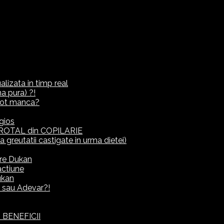
lizata in timp real
a pura) ?!
ot manca?
gios
ROTAL din COPILARIE
eutatii castigate in urma dietei)
rre Dukan
actiune
ukan
it sau Adevar?!
 BENEFICII