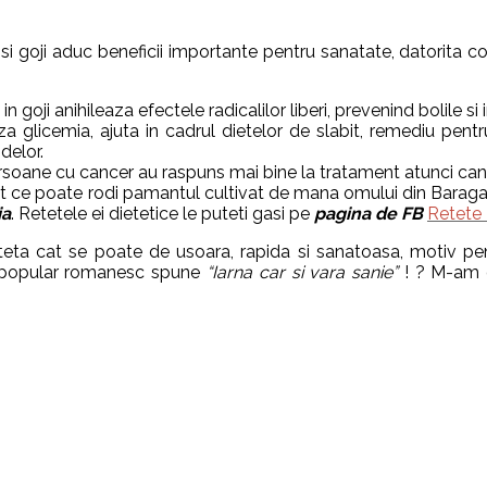
 si goji aduc beneficii importante pentru sanatate, datorita co
 goji anihileaza efectele radicalilor liberi, prevenind bolile si
aza glicemia, ajuta in cadrul dietelor de slabit, remediu pent
delor.
soane cu cancer au raspuns mai bine la tratament atunci cand 
 poate rodi pamantul cultivat de mana omului din Baraganul bun
ia
. Retetele ei dietetice le puteti gasi pe
pagina de FB
Retete
eteta cat se poate de usoara, rapida si sanatoasa, motiv p
rb popular romanesc spune
“Iarna car si vara sanie”
! ? M-am g