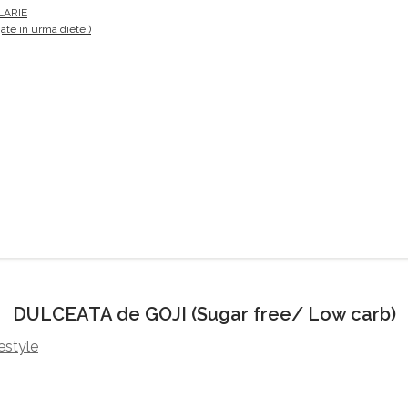
LARIE
te in urma dietei)
DULCEATA de GOJI (Sugar free/ Low carb)
estyle