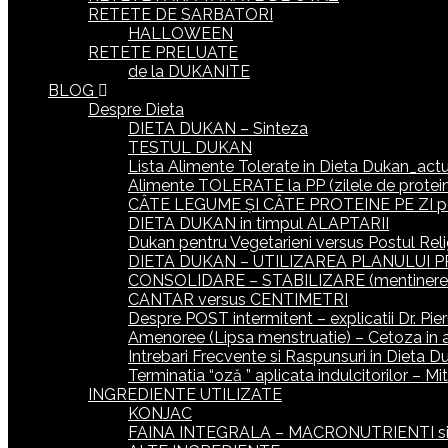
RETETE DE SARBATORI
HALLOWEEN
RETETE PRELUATE
de la DUKANITE
BLOG
Despre Dieta
DIETA DUKAN – Sinteza
TESTUL DUKAN
Lista Alimente Tolerate in Dieta Dukan_actua
Alimente TOLERATE la PP (zilele de protein
CÂTE LEGUME ȘI CÂTE PROTEINE PE ZI p
DIETA DUKAN in timpul ALAPTARII
Dukan pentru Vegetarieni versus Postul Reli
DIETA DUKAN – UTILIZAREA PLANULUI P
CONSOLIDARE – STABILIZARE (mentinerea gr
CANTAR versus CENTIMETRI
Despre POST intermitent – explicatii Dr. Pie
Amenoree (Lipsa menstruatie) – Cetoza in 
Intrebari Frecvente si Raspunsuri in Dieta D
Terminatia “oză ” aplicata indulcitorilor – M
INGREDIENTE UTILIZATE
KONJAC
FAINA INTEGRALA – MACRONUTRIENTI si