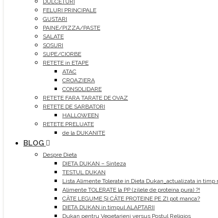
DULCETURI
FELURI PRINCIPALE
GUSTARI
PAINE/PIZZA/PASTE
SALATE
SOSURI
SUPE/CIORBE
RETETE in ETAPE
ATAC
CROAZIERA
CONSOLIDARE
RETETE FARA TARATE DE OVAZ
RETETE DE SARBATORI
HALLOWEEN
RETETE PRELUATE
de la DUKANITE
BLOG
Despre Dieta
DIETA DUKAN – Sinteza
TESTUL DUKAN
Lista Alimente Tolerate in Dieta Dukan_actualizata in timp 
Alimente TOLERATE la PP (zilele de proteina pura) ?!
CÂTE LEGUME ȘI CÂTE PROTEINE PE ZI pot manca?
DIETA DUKAN in timpul ALAPTARII
Dukan pentru Vegetarieni versus Postul Religios