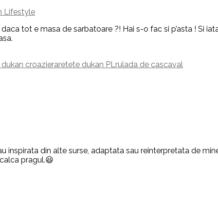
 Lifestyle
 daca tot e masa de sarbatoare ?! Hai s-o fac si p’asta ! Si i
asa.
 dukan croaziera
retete dukan PL
rulada de cascaval
u inspirata din alte surse, adaptata sau reinterpretata de mine,
 calca pragul.😃