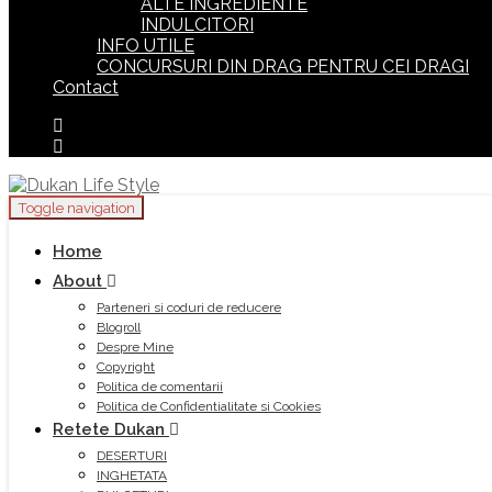
ALTE INGREDIENTE
INDULCITORI
INFO UTILE
CONCURSURI DIN DRAG PENTRU CEI DRAGI
Contact
Toggle navigation
Home
About
Parteneri si coduri de reducere
Blogroll
Despre Mine
Copyright
Politica de comentarii
Politica de Confidentialitate si Cookies
Retete Dukan
DESERTURI
INGHETATA