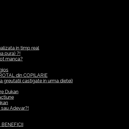
lizata in timp real
a pura) ?!
ot manca?
gios
ROTAL din COPILARIE
eutatii castigate in urma dietei)
rre Dukan
actiune
ukan
it sau Adevar?!
 BENEFICII