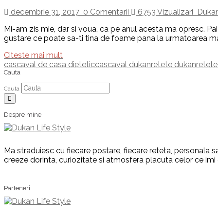
decembrie 31, 2017
0 Comentarii
6753 Vizualizari
Dukan
Mi-am zis mie, dar si voua, ca pe anul acesta ma opresc. Pai
gustare ce poate sa-ti tina de foame pana la urmatoarea m
Citeste mai mult
cascaval de casa dietetic
cascaval dukan
retete dukan
retete
Cauta
Cauta
Despre mine
Ma straduiesc cu fiecare postare, fiecare reteta, personala sa
creeze dorinta, curiozitate si atmosfera placuta celor ce imi
Parteneri