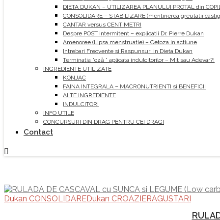
DIETA DUKAN – UTILIZAREA PLANULUI PROTAL din COPI
CONSOLIDARE – STABILIZARE (mentinerea greutatii castiga
CANTAR versus CENTIMETRI
Despre POST intermitent – explicatii Dr. Pierre Dukan
Amenoree (Lipsa menstruatie) – Cetoza in actiune
Intrebari Frecvente si Raspunsuri in Dieta Dukan
Terminatia “oză ” aplicata indulcitorilor – Mit sau Adevar?!
INGREDIENTE UTILIZATE
KONJAC
FAINA INTEGRALA – MACRONUTRIENTI si BENEFICII
ALTE INGREDIENTE
INDULCITORI
INFO UTILE
CONCURSURI DIN DRAG PENTRU CEI DRAGI
Contact
Dukan CONSOLIDARE
Dukan CROAZIERA
GUSTARI
RULAD