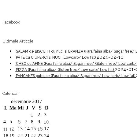
Facebook
Ultimele Articole
SALAM de BISCUITI cu nuci si BRANZA (Fara faina alba/ Sugar free/ 
2024-02-10
PATE cu CIUPERCI si NUCI (Lowcarb/ Low fat)
CHEC cu AFINE (Fara faina alba/ Sugar free/ Gluten free/ Low carb/
2024-01-
PIZZA (Fara faina alba/ Gluten free/ Low carb/ Low fat)
PANCAKES pufoase (Fara faina alba/ Sugar free/ Low carb/ Low fat)
Calendar
decembrie 2017
L
Ma
Mi
J
V
S
D
1
2
3
4
5
6
7
8
9
10
11
12
13
14
15
16
17
18
19
20
21
22
23
24