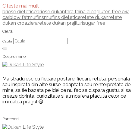
Citeste mai mult
briose dietetice
briose dukan
fara faina alba
gluten free
low
carb
low fat
muffins
muffins dietetice
retete dukan
retete
dukan croaziera
retete dukan prajituri
sugar free
Cauta
Cauta
Despre mine
Ma straduiesc cu fiecare postare, fiecare reteta, personala
sau inspirata din alte surse, adaptata sau reinterpretata de
mine, sa fie bazata pe idei ce nu fac sa dispara gustul si sa
creeze dorinta, curiozitate si atmosfera placuta celor ce
imi calca pragul.😃
Parteneri