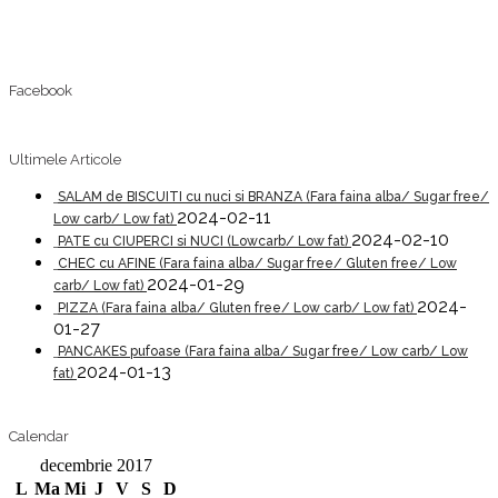
Facebook
Ultimele Articole
SALAM de BISCUITI cu nuci si BRANZA (Fara faina alba/ Sugar free/
2024-02-11
Low carb/ Low fat)
2024-02-10
PATE cu CIUPERCI si NUCI (Lowcarb/ Low fat)
CHEC cu AFINE (Fara faina alba/ Sugar free/ Gluten free/ Low
2024-01-29
carb/ Low fat)
2024-
PIZZA (Fara faina alba/ Gluten free/ Low carb/ Low fat)
01-27
PANCAKES pufoase (Fara faina alba/ Sugar free/ Low carb/ Low
2024-01-13
fat)
Calendar
decembrie 2017
L
Ma
Mi
J
V
S
D