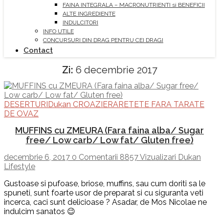
FAINA INTEGRALA – MACRONUTRIENTI si BENEFICII
ALTE INGREDIENTE
INDULCITORI
INFO UTILE
CONCURSURI DIN DRAG PENTRU CEI DRAGI
Contact
Zi:
6 decembrie 2017
DESERTURI
Dukan CROAZIERA
RETETE FARA TARATE
DE OVAZ
MUFFINS cu ZMEURA (Fara faina alba/ Sugar
free/ Low carb/ Low fat/ Gluten free)
decembrie 6, 2017
0 Comentarii
8857 Vizualizari
Dukan
Lifestyle
Gustoase si pufoase, briose, muffins, sau cum doriti sa le
spuneti, sunt foarte usor de preparat si cu siguranta veti
incerca, caci sunt delicioase ? Asadar, de Mos Nicolae ne
indulcim sanatos 😉