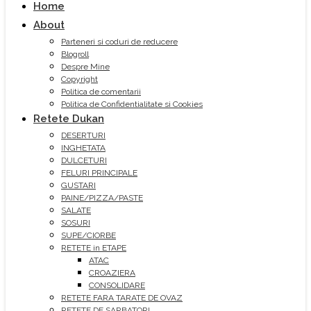
Home
About
Parteneri si coduri de reducere
Blogroll
Despre Mine
Copyright
Politica de comentarii
Politica de Confidentialitate si Cookies
Retete Dukan
DESERTURI
INGHETATA
DULCETURI
FELURI PRINCIPALE
GUSTARI
PAINE/PIZZA/PASTE
SALATE
SOSURI
SUPE/CIORBE
RETETE in ETAPE
ATAC
CROAZIERA
CONSOLIDARE
RETETE FARA TARATE DE OVAZ
RETETE DE SARBATORI