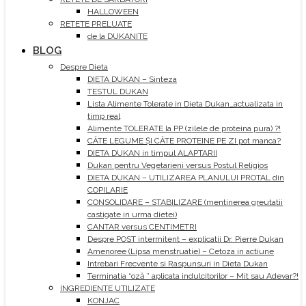
HALLOWEEN
RETETE PRELUATE
de la DUKANITE
BLOG
Despre Dieta
DIETA DUKAN – Sinteza
TESTUL DUKAN
Lista Alimente Tolerate in Dieta Dukan_actualizata in
timp real
Alimente TOLERATE la PP (zilele de proteina pura) ?!
CÂTE LEGUME ȘI CÂTE PROTEINE PE ZI pot manca?
DIETA DUKAN in timpul ALAPTARII
Dukan pentru Vegetarieni versus Postul Religios
DIETA DUKAN – UTILIZAREA PLANULUI PROTAL din
COPILARIE
CONSOLIDARE – STABILIZARE (mentinerea greutatii
castigate in urma dietei)
CANTAR versus CENTIMETRI
Despre POST intermitent – explicatii Dr. Pierre Dukan
Amenoree (Lipsa menstruatie) – Cetoza in actiune
Intrebari Frecvente si Raspunsuri in Dieta Dukan
Terminatia “oză ” aplicata indulcitorilor – Mit sau Adevar?!
INGREDIENTE UTILIZATE
KONJAC