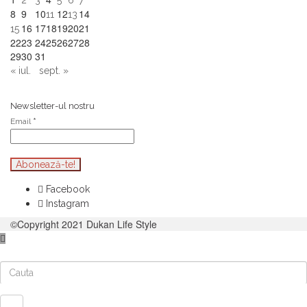
8
9
10
12
14
11
13
16
17
18
19
20
21
15
22
23
24
25
26
27
28
29
30
31
« iul.
sept. »
Newsletter-ul nostru
Email
*
Facebook
Instagram
©Copyright 2021 Dukan Life Style
Cauta