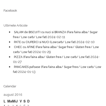
Facebook
Ultimele Articole
SALAM de BISCUITI cu nuci si BRANZA (Fara faina alba/ Sugar
2024-02-11
free/ Low carb/ Low fat)
2024-02-10
PATE cu CIUPERCI si NUCI (Lowcarb/ Low fat)
CHEC cu AFINE (Fara faina alba/ Sugar free/ Gluten free/ Low
2024-01-29
carb/ Low fat)
2024-
PIZZA (Fara faina alba/ Gluten free/ Low carb/ Low fat)
01-27
PANCAKES pufoase (Fara faina alba/ Sugar free/ Low carb/ Low
2024-01-13
fat)
Calendar
august 2016
L
Ma
Mi
J
V
S
D
1
4
2
3
5
6
7