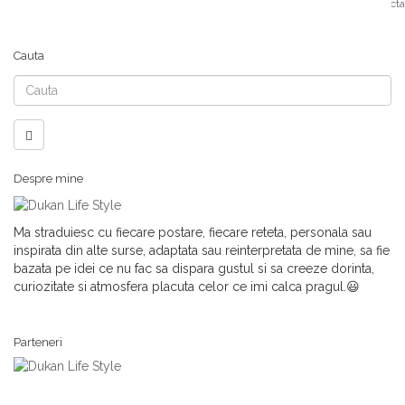
Acceptand Politica de Confidentialitate si Cookies sunteti de acord sa colec
Cauta
Cauta
Despre mine
Ma straduiesc cu fiecare postare, fiecare reteta, personala sau
inspirata din alte surse, adaptata sau reinterpretata de mine, sa fie
bazata pe idei ce nu fac sa dispara gustul si sa creeze dorinta,
curiozitate si atmosfera placuta celor ce imi calca pragul.😃
Parteneri