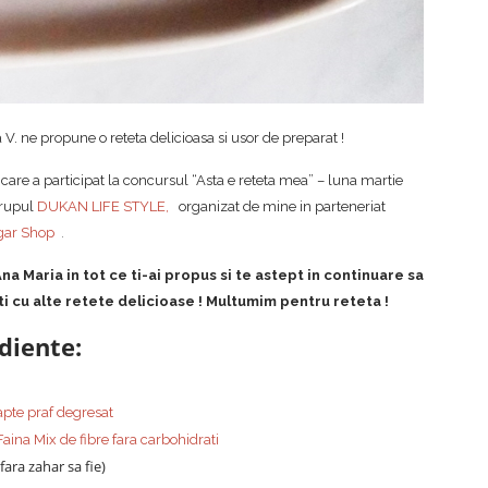
V. ne propune o reteta delicioasa si usor de preparat !
care a participat la concursul “Asta e reteta mea” – luna martie
grupul
DUKAN LIFE STYLE
,
organizat de mine in parteneriat
gar Shop
.
na Maria
in tot ce ti-ai propus si te astept in continuare sa
ti cu alte retete delicioase ! Multumim pentru reteta !
diente:
apte praf degresat
Faina Mix de fibre fara carbohidrati
fara zahar sa fie)