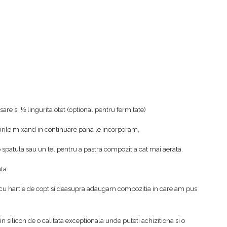
e si ½ lingurita otet (optional pentru fermitate)
rile mixand in continuare pana le incorporam.
spatula sau un tel pentru a pastra compozitia cat mai aerata.
ta.
a cu hartie de copt si deasupra adaugam compozitia in care am pus
 silicon de o calitata exceptionala unde puteti achizitiona si o