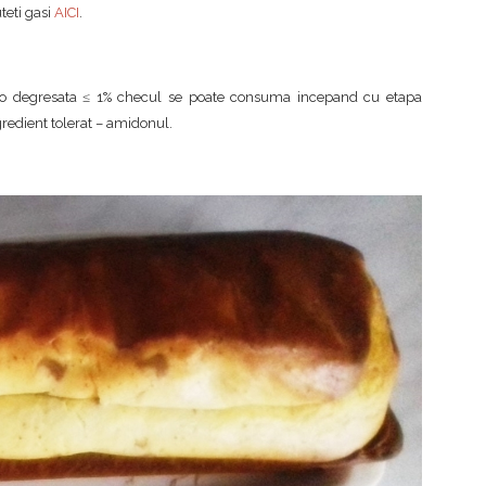
teti gasi
AICI
.
acao degresata ≤ 1% checul se poate consuma incepand cu etapa
gredient tolerat – amidonul.