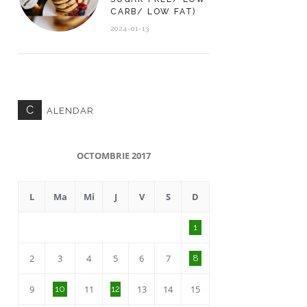
CARB/ LOW FAT)
2024-01-13
C
ALENDAR
OCTOMBRIE 2017
L
Ma
Mi
J
V
S
D
1
2
3
4
5
6
7
8
9
11
13
14
15
10
12