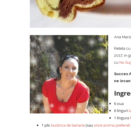
Ana Maria 
Reteta cu 
2017, in 
cu
No Su
Succes A
ne incan
Ingre
6 oua
6 linguri
l
1 lingura
1 plic
(sau
budinca de banane
orice aroma preferati