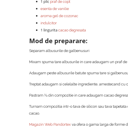
1 plic
praf de copt
esenta de vanilie
aroma gel de cozonac
indulcitor
1 lingurita
cacao degresata
Mod de preparare:
Separam albusurile de galbenusuri
Mixam spuma tare albusurile in care adaugam un praf de sar
Adaugam peste albusurile batute spuma tare si galbenusu
Treptat adaugam si celelalte ingrediente, amestecand cu o 
Pastram ¼ din compozitie in care adaugam cacao degresa
Turnam compozitia intr-o tava de silicon sau tava tapetat
cacao.
Magazin Web Pandortex
va ofera o gama larga de forme din