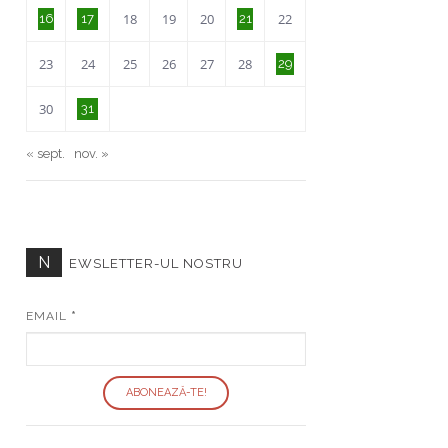
18
19
20
22
16
17
21
23
24
25
26
27
28
29
30
31
« sept.
nov. »
N
EWSLETTER-UL NOSTRU
EMAIL
*