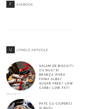
F
ACEBOOK
U
LTIMELE ARTICOLE
SALAM DE BISCUITI
CU NUCI SI
BRANZA (FARA
FAINA ALBA/
SUGAR FREE/ LOW
CARB/ LOW FAT)
2024-02-11
PATE CU CIUPERCI
SI NUCI