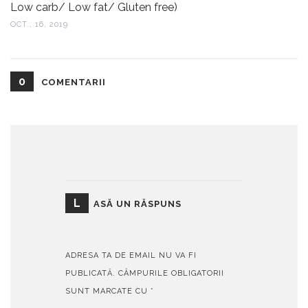
Low carb/ Low fat/ Gluten free)
OCT., 16, 2019
0
COMENTARII
L
ASĂ UN RĂSPUNS
ADRESA TA DE EMAIL NU VA FI
PUBLICATĂ.
CÂMPURILE OBLIGATORII
SUNT MARCATE CU
*