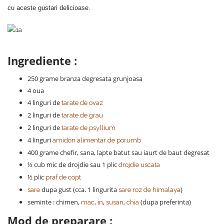
cu aceste gustari delicioase.
Ingrediente :
250 grame branza degresata grunjoasa
4 oua
4 linguri de
tarate de ovaz
2 linguri de
tarate de grau
2 linguri de
tarate de psyllium
4 linguri
amidon alimentar de porumb
400 grame chefir, sana, lapte batut sau iaurt de baut degresat
½ cub mic de drojdie sau 1 plic
drojdie uscata
½ plic
praf de copt
dupa gust (cca. 1 lingurita
)
sare
sare roz de himalaya
seminte : chimen,
,
,
,
(dupa preferinta)
mac
in
susan
chia
Mod de preparare :