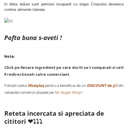
In dieta dukan sunt permise incepand cu etapa Croaziera deoarece
contine alimente tolerate.
Pofta buna s-aveti !
Nota:
Click pe fiecare ingredient pe care doriti sa-l cumparati si veti
fi redirectionati catre comerciant.
Folositi codul
lifestyle5
pentru a beneficia de un
DISCOUNT de 5%
din
valoarea comenzii plasate pe
No Sugar Shop
!
Reteta incercata si apreciata de
cititori ❤⤵⤵⤵