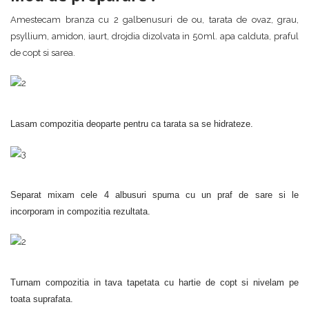
Amestecam branza cu 2 galbenusuri de ou, tarata de ovaz, grau,
psyllium, amidon, iaurt, drojdia dizolvata in 50ml. apa calduta, praful
de copt si sarea.
Lasam compozitia deoparte pentru ca tarata sa se hidrateze.
Separat mixam cele 4 albusuri spuma cu un praf de sare si le
incorporam in compozitia rezultata.
Turnam compozitia in tava tapetata cu hartie de copt si nivelam pe
toata suprafata.