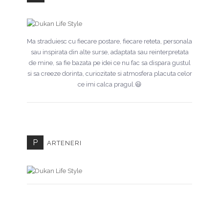
Ma straduiesc cu fiecare postare, fiecare reteta, personala
sau inspirata din alte surse, adaptata sau reinterpretata
de mine, sa fie bazata pe idei ce nu fac sa dispara gustul
si sa creeze dorinta, curiozitate si atmosfera placuta celor
ce imi calca pragul.😃
P
ARTENERI