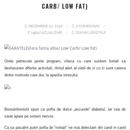
CARB/ LOW FAT)
DECEMBRIE 22, 2016
0 COMENTARII
14915 VIZUALIZARI
DUKAN LIFESTYLE
Orele petrecute peste program, viteza cu care suntem fortati sa
desfasuram diferite activitati, ritmul alert al vietii de zi cu zi sunt cateva
dintre motivele care duc la aparitia stresului.
Bionutritionistii spun ca pofta de dulce „ascunde” diabetul, iar cea de
sarat apare pe sistem nervos.
Ca sa pacalim putin pofta de “rontait” ne mai delectam din cand in cand