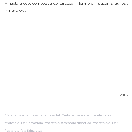
Mihaela a copt compozitia de saratele in forme din silicon si au iesit
minunate 🙂
print
fara faina alba
low carb
low fat
retete dietetice
retete dukan
retete dukan croaziera
saratele
saratele dietetice
saratele dukan
saratele fara faina alba