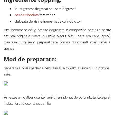
iaurt grecesc degresat sau semidegresat
fara zahar
sos de ciocolata
dulceata de visine home made cu indulcitor
Am incercat sa adug branza degresata in compozitie pentru a pastra
cat mai originala reteta, nu mi-a placut blatul care era cam “greoi”,
insa asa cum i-am preparat fara branza sunt mult mai pufosi si
gustosi.
Mod de preparare:
Separam albusurile de galbenusuri si le mixam spuma cu un praf de
sare.
Amestecam galbenusurile, iaurtul, amidonul de porumb, laptele praf,
indulcitorul si esenta de vanilie.