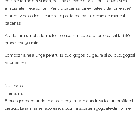
de niste forme din silicon, destinate acadelelor :)) Lolli – cakes si mi-
am zis: ale mele sunteti! Pentru papanasi bine-nteles … dar cine stie?!
mai imi vine o idee la care sa le pot folosi, pana termin de mancat
papanasii.
Asadar am umplut formele si coacem in cuptorul preincalzit la 180
grade cca. 30 min.
Compozitia ne ajunge pentru 12 buc. gogosi cu gaura si 20 buc. gogosi
rotunde mici.
Nu-i bai ca
mai raman
8 buc. gogosi rotunde mici, caci deja m-am gandit sa fac un profiterol
dietetic. Lasam sa se racoreasca putin si scoatem gogosile din forme.