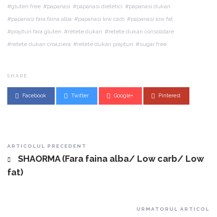
gluten free
papanasi
papanasi dietetici
papanasi dukan
papanasi fara faina alba
papanasi low carb
papanasi low fat
prajituri fara gluten
retete dukan
retete dukan consolidare
retete dukan croaziera
retete dukan prajituri
sugar free
SHARE
Facebook
Twitter
Google+
Pinterest
Post navigation
ARTICOLUL PRECEDENT
SHAORMA (Fara faina alba/ Low carb/ Low
fat)
URMATORUL ARTICOL