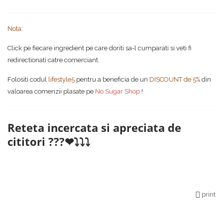
Nota:
Click pe fiecare ingredient pe care doriti sa-l cumparati si veti fi
redirectionati catre comerciant.
Folositi codul
lifestyle5
pentru a beneficia de un
DISCOUNT de 5%
din
valoarea comenzii plasate pe
No Sugar Shop
!
Reteta incercata si apreciata de
cititori ???❤⤵⤵⤵
print