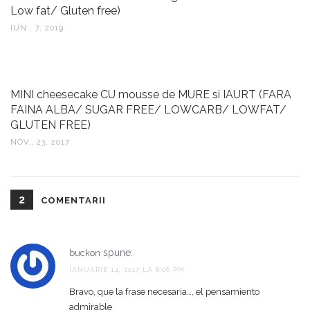
Low fat/ Gluten free)
IUN., 7, 2019
MINI cheesecake CU mousse de MURE si IAURT (FARA
FAINA ALBA/ SUGAR FREE/ LOWCARB/ LOWFAT/
GLUTEN FREE)
NOV., 23, 2017
2
COMENTARII
spune:
buckon
IANUARIE 14, 2017 LA 8:06 PM
Bravo, que la frase necesaria…, el pensamiento
admirable