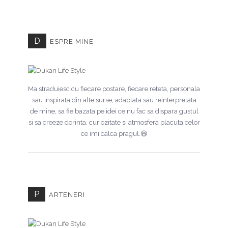
D
ESPRE MINE
Ma straduiesc cu fiecare postare, fiecare reteta, personala
sau inspirata din alte surse, adaptata sau reinterpretata
de mine, sa fie bazata pe idei ce nu fac sa dispara gustul
si sa creeze dorinta, curiozitate si atmosfera placuta celor
ce imi calca pragul.😃
P
ARTENERI