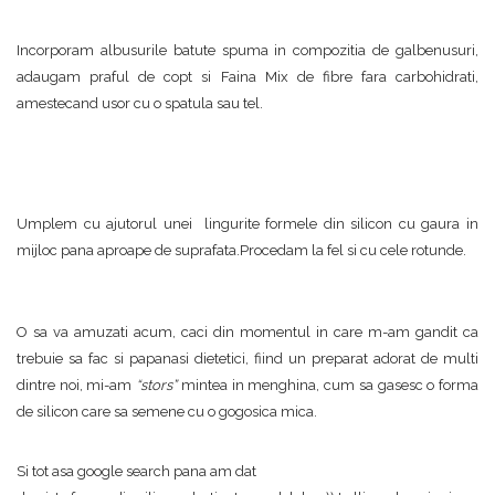
Incorporam albusurile batute spuma in compozitia de galbenusuri,
adaugam praful de copt si Faina Mix de fibre fara carbohidrati,
amestecand usor cu o spatula sau tel.
Umplem cu ajutorul unei lingurite formele din silicon cu gaura in
mijloc pana aproape de suprafata.Procedam la fel si cu cele rotunde.
O sa va amuzati acum, caci din momentul in care m-am gandit ca
trebuie sa fac si papanasi dietetici, fiind un preparat adorat de multi
dintre noi, mi-am
“stors”
mintea in menghina, cum sa gasesc o forma
de silicon care sa semene cu o gogosica mica.
Si tot asa google search pana am dat