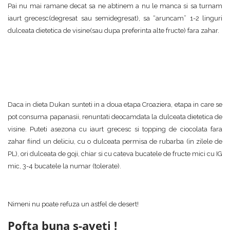
Pai nu mai ramane decat sa ne abtinem a nu le manca si sa turnam
iaurt grecesc(degresat sau semidegresat), sa “aruncam” 1-2 linguri
dulceata dietetica de visine(sau dupa preferinta alte fructe) fara zahar.
Daca in dieta Dukan sunteti in a doua etapa Croaziera, etapa in care se
pot consuma papanasii, renuntati deocamdata la dulceata dietetica de
visine. Puteti asezona cu iaurt grecesc si topping de ciocolata fara
zahar fiind un deliciu, cu o dulceata permisa de rubarba (in zilele de
PL), ori dulceata de goji, chiar si cu cateva bucatele de fructe mici cu IG
mic, 3-4 bucatele la numar (tolerate).
Nimeni nu poate refuza un astfel de desert!
Pofta buna s-aveti !