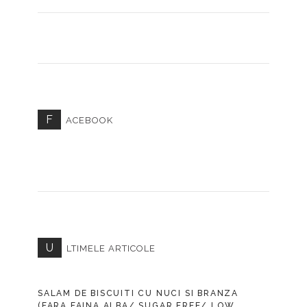
F
ACEBOOK
U
LTIMELE ARTICOLE
SALAM DE BISCUITI CU NUCI SI BRANZA
(FARA FAINA ALBA/ SUGAR FREE/ LOW