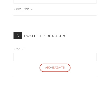
« dec.
feb. »
N
EWSLETTER-UL NOSTRU
EMAIL
*