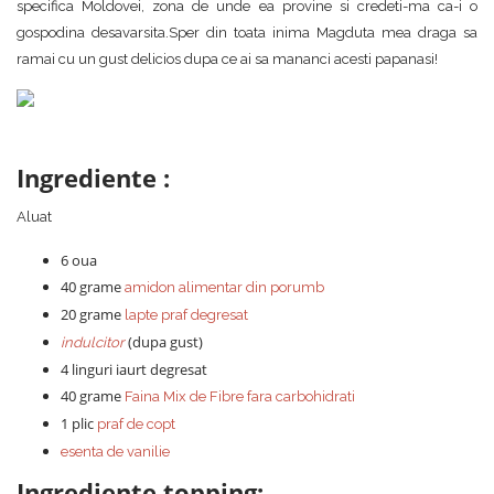
specifica Moldovei, zona de unde ea provine si credeti-ma ca-i o
gospodina desavarsita.Sper din toata inima Magduta mea draga sa
ramai cu un gust delicios dupa ce ai sa mananci acesti papanasi!
Ingrediente :
Aluat
6 oua
40 grame
amidon alimentar din porumb
20 grame
lapte praf degresat
(dupa gust)
indulcitor
4 linguri iaurt degresat
40 grame
Faina Mix de Fibre fara carbohidrati
1 plic
praf de copt
esenta de vanilie
Ingrediente topping: