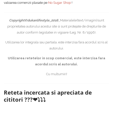
valoarea comenzii plasate pe
No Sugar Shop
!
Copyright©dukanlifestyle_2016
_Materialele(text/imagini)sunt
proprietatea autorului acestui site si sunt protejate de drepturile de
autor conform legislatiei in vigoare (Leg. Nr. 8/1996).
Utilizarea lor integrala sau partiala, este interzisa fara acordul scris al
autorului.
Utilizarea retetelor in scop comercial, este interzisa fara
acordul scris al autorului.
Cu multumiri!
Reteta incercata si apreciata de
cititori ???❤⤵⤵⤵