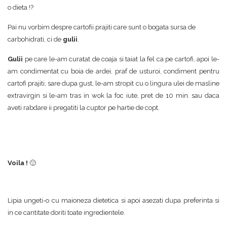
o dieta !?
Pai nu vorbim despre cartofii prajiti care sunt o bogata sursa de
carbohidrati, ci de
gulii
.
Gulii
pe care le-am curatat de coaja si taiat la fel ca pe cartofi, apoi le-
am condimentat cu boia de ardei, praf de usturoi, condiment pentru
cartofi prajiti, sare dupa gust, le-am stropit cu o lingura ulei de masline
extravirgin si le-am tras in wok la foc iute, pret de 10 min. sau daca
aveti rabdare ii pregatiti la cuptor pe hartie de copt.
Voila !
🙂
Lipia ungeti-o cu maioneza dietetica si apoi asezati dupa preferinta si
in ce cantitate doriti toate ingredientele.