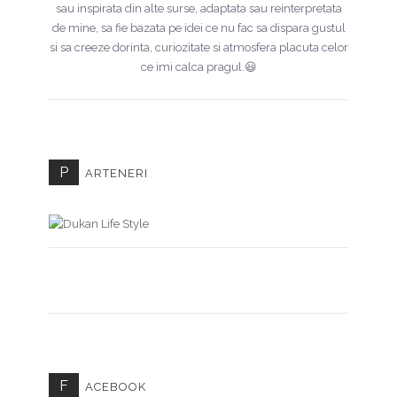
sau inspirata din alte surse, adaptata sau reinterpretata
de mine, sa fie bazata pe idei ce nu fac sa dispara gustul
si sa creeze dorinta, curiozitate si atmosfera placuta celor
ce imi calca pragul.😃
P
ARTENERI
F
ACEBOOK