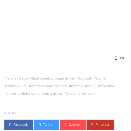
print
fara faina alba
lipie dietetica
lipie dukan
low carb
low fat
retete dukan
retete dukan croaziera
retete dukan PL
shaorma
shaorma dietetica
shaorma dukan
shaorma low carb
SHARE
Facebook
Twitter
Google+
Pinterest