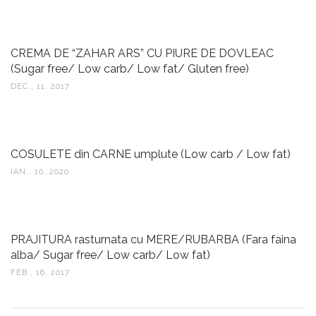
CREMA DE “ZAHAR ARS” CU PIURE DE DOVLEAC
(Sugar free/ Low carb/ Low fat/ Gluten free)
DEC., 11, 2017
COSULETE din CARNE umplute (Low carb / Low fat)
IAN., 10, 2020
PRAJITURA rasturnata cu MERE/RUBARBA (Fara faina
alba/ Sugar free/ Low carb/ Low fat)
FEB., 16, 2017