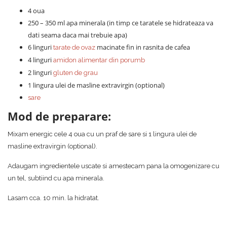
4 oua
250 – 350 ml apa minerala (in timp ce taratele se hidrateaza va
dati seama daca mai trebuie apa)
6 linguri
macinate fin in rasnita de cafea
tarate de ovaz
4 linguri
amidon alimentar din porumb
2 linguri
gluten de grau
1 lingura ulei de masline extravirgin (optional)
sare
Mod de preparare:
Mixam energic cele 4 oua cu un praf de sare si 1 lingura ulei de
masline extravirgin (optional).
Adaugam ingredientele uscate si amestecam pana la omogenizare cu
un tel, subtiind cu apa minerala.
Lasam cca. 10 min. la hidratat.