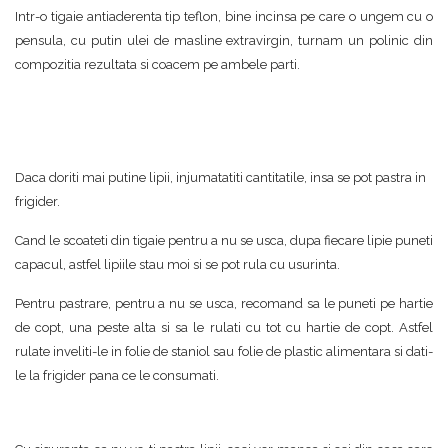
Intr-o tigaie antiaderenta tip teflon, bine incinsa pe care o ungem cu o
pensula, cu putin ulei de masline extravirgin, turnam un polinic din
compozitia rezultata si coacem pe ambele parti.
Daca doriti mai putine lipii, injumatatiti cantitatile, insa se pot pastra in
frigider.
Cand le scoateti din tigaie pentru a nu se usca, dupa fiecare lipie puneti
capacul, astfel lipiile stau moi si se pot rula cu usurinta.
Pentru pastrare, pentru a nu se usca, recomand sa le puneti pe hartie
de copt, una peste alta si sa le rulati cu tot cu hartie de copt. Astfel
rulate inveliti-le in folie de staniol sau folie de plastic alimentara si dati-
le la frigider pana ce le consumati.