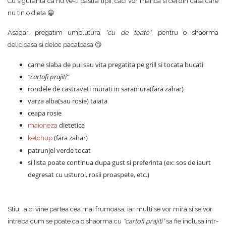
Cu siguranta ca nu ve-ti pastra lipii, caci vor manca si cei din casa care
nu tin o dieta 😀
Asadar, pregatim umplutura
“cu de toate”
, pentru o shaorma
delicioasa si deloc pacatoasa 😉
carne slaba de pui sau vita pregatita pe grill si tocata bucati
“cartofi prajiti”
rondele de castraveti murati in saramura(fara zahar)
varza alba(sau rosie) taiata
ceapa rosie
dietetica
maioneza
(fara zahar)
ketchup
patrunjel verde tocat
si lista poate continua dupa gust si preferinta (ex: sos de iaurt
degresat cu usturoi, rosii proaspete, etc.)
Stiu, aici vine partea cea mai frumoasa, iar multi se vor mira si se vor
intreba cum se poate ca o shaorma cu
“cartofi prajiti”
sa fie inclusa intr-