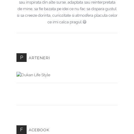
sau inspirata din alte surse, adaptata sau reinterpretata
de mine, sa fie bazata pe idei ce nu fac sa dispara gustul
si sa creeze dorinta, curiozitate si atmosfera placuta celor
ce imi calca pragul.😃
P
ARTENERI
F
ACEBOOK