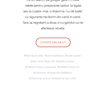
retete pentru prepararea lipiilor, la tigaie
sau la cuptor, insa, o shaorma “cu de toate”
cu siguranta ne dorim din cand in cand,
fara sa regretam a doua zi cu gandul ca ne
afecteaza silueta.
CITESTE MAI MULT
fara faina alba
lipie dietetica
lipie dukan
low carb
low fat
retete dukan
retete dukan croaziera
retete dukan PL
shaorma
shaorma dietetica
shaorma dukan
shaorma low carb