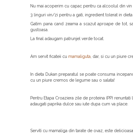
Nu mai acoperim cu capac pentru ca alcoolul din vin 
3 linguri vin/zi pentru a gati, ingredient tolerat in di
Gatim pana cand zeama a scazut aproape de tot, sau 
gustoasa.
La final adaugam patrunjel verde tocat.
Am servit ficateii cu
mamaliguta
, dar, si cu un piure
In dieta Dukan preparatul se poate consuma incepan
cu un piure cremos de legume sau o salata!
Pentru Etapa Croaziera zile de proteina (PP) renuntati 
adaugati paprika dulce sau iute dupa cum va place.
Serviti cu mamaliga din tarate de ovaz, este delicioasa