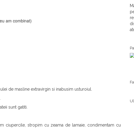
Ma
pe
re
, eu am combinat)
di
at
Pa
F
 ulei de masline extravirgin si inabusim usturoiul.
.
Ul
ii sunt gatiti.
gam ciupercile, stropim cu zeama de lamaie, condimentam cu