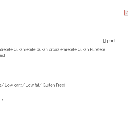
print
at
retete dukan
retete dukan croaziera
retete dukan PL
retete
est
/ Low carb/ Low fat/ Gluten Free)
t)