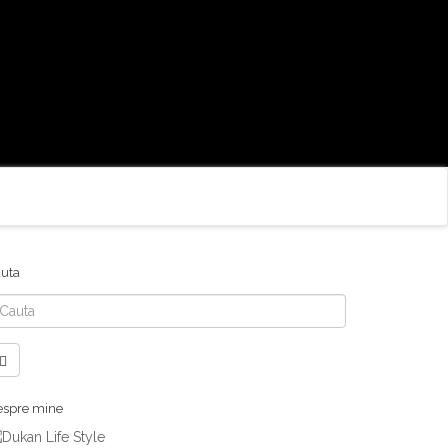
uta
uta
spre mine