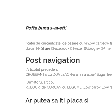
Pofta buna s-aveti!
ficatei de curcan
ficatei de pasare cu vin
low carb
low f
dukan PP
Share
Facebook
Twitter
Google+
Pinter
Post navigation
Articolul precedent
CROISSANTE cu DOVLEAC (Fara faina alba/ Sugar free
Urmatorul articol
RULOURI de CURCAN cu LEGUME (Low carb/ Low fa
Ar putea sa iti placa si