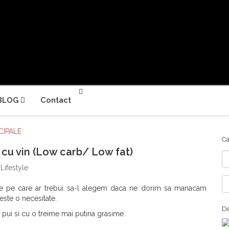
BLOG
Contact
CIPALE
Ca
u vin (Low carb/ Low fat)
Ca
Lifestyle
ase pe care ar trebui sa-l alegem daca ne dorim sa manacam
este o necesitate.
De
e pui si cu o treime mai putina grasime.