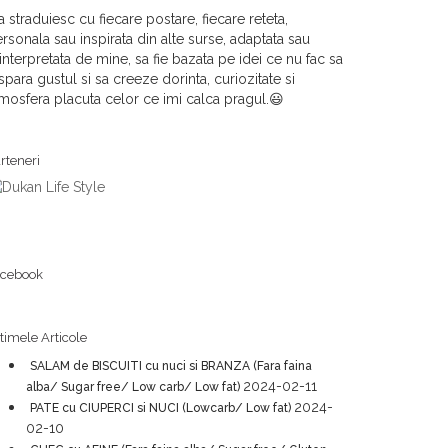
 straduiesc cu fiecare postare, fiecare reteta,
rsonala sau inspirata din alte surse, adaptata sau
interpretata de mine, sa fie bazata pe idei ce nu fac sa
spara gustul si sa creeze dorinta, curiozitate si
mosfera placuta celor ce imi calca pragul.😃
rteneri
acebook
timele Articole
SALAM de BISCUITI cu nuci si BRANZA (Fara faina
2024-02-11
alba/ Sugar free/ Low carb/ Low fat)
2024-
PATE cu CIUPERCI si NUCI (Lowcarb/ Low fat)
02-10