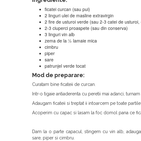
ficatei curcan (sau pui)
2 linguri ulei de masline extravirgin
2 fire de usturoi verde (sau 2-3 catei de usturoi
2-3 ciuperci proaspete (sau din conserva)
3 linguri vin alb
zema de la ½ lamaie mica
cimbru
piper
sare
patrunjel verde tocat
Mod de preparare:
Curatam bine ficateii de curcan.
Intr-o tigaie antiaderenta cu peretii mai adanci, turnam
Adaugam ficateii si treptat ii intoarcem pe toate partile
Acoperim cu capac si lasam la foc domol pana ce ficate
Dam la o parte capacul, stingem cu vin alb, adau
sare, piper si cimbru.