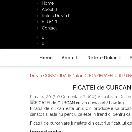
Home
About
Retete Dukan
BLOG
Contact
Home
About
Retete Dukan
Dukan CONSOLIDARE
Dukan CROAZIERA
FELURI PRIN
FICATEI de CURCAN c
mai 4, 2017
0 Comentarii
6005 Vizualizari
Dukan 
Ficatul de curcan este unul din produsele valoro
sanatos si asta nu pentru ca este in trend ci pentru ca 
Ficatul de curcan are jumatate din caloriile ficatului d
Ingrediente: