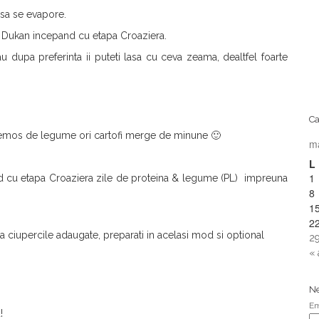
sa se evapore.
eta Dukan incepand cu etapa Croaziera.
dupa preferinta ii puteti lasa cu ceva zeama, dealtfel foarte
Ca
 cremos de legume ori cartofi merge de minune 🙂
m
L
1
d cu etapa Croaziera zile de proteina & legume (PL) impreuna
8
1
2
la ciupercile adaugate, preparati in acelasi mod si optional
2
« 
Ne
Em
!