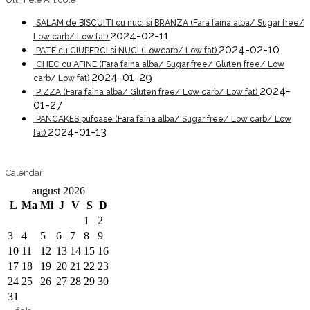
SALAM de BISCUITI cu nuci si BRANZA (Fara faina alba/ Sugar free/
2024-02-11
Low carb/ Low fat)
2024-02-10
PATE cu CIUPERCI si NUCI (Lowcarb/ Low fat)
CHEC cu AFINE (Fara faina alba/ Sugar free/ Gluten free/ Low
2024-01-29
carb/ Low fat)
2024-
PIZZA (Fara faina alba/ Gluten free/ Low carb/ Low fat)
01-27
PANCAKES pufoase (Fara faina alba/ Sugar free/ Low carb/ Low
2024-01-13
fat)
Calendar
august 2026
L
Ma
Mi
J
V
S
D
1
2
3
4
5
6
7
8
9
10
11
12
13
14
15
16
17
18
19
20
21
22
23
24
25
26
27
28
29
30
31