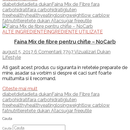
diabet
dieta
dieta dukan
Faina Mix de Fibre fara
carbohidrati
fara carbohidrati
gluten
free
healthy
healthyeating
losingweight
low carb
low
fat
nutritie
retete dukan Atac
sugar free
utile
ALTE INGREDIENTE
INGREDIENTE UTILIZATE
Faina Mix de fibre pentru chifle – NoCarb
august 5, 2017
6 Comentarii
7797 Vizualizari
Dukan
Lifestyle
Ati gasit acest produs cu siguranta in retetele preparate de
mine, asadar sa vorbim si despre el caci sunt foarte
multumita si il recomand.
Citeste mai mult
diabet
dieta
dieta dukan
Faina Mix de Fibre fara
carbohidrati
fara carbohidrati
gluten
free
healthy
healthyeating
losingweight
low carb
low
fat
nutritie
retete dukan Atac
sugar free
utile
Cauta
Cauta