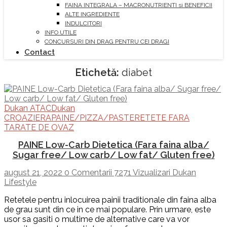
FAINA INTEGRALA – MACRONUTRIENTI si BENEFICII
ALTE INGREDIENTE
INDULCITORI
INFO UTILE
CONCURSURI DIN DRAG PENTRU CEI DRAGI
Contact
Etichetă:
diabet
Dukan ATAC
Dukan
CROAZIERA
PAINE/PIZZA/PASTE
RETETE FARA
TARATE DE OVAZ
PAINE Low-Carb Dietetica (Fara faina alba/
Sugar free/ Low carb/ Low fat/ Gluten free)
august 21, 2022
0 Comentarii
7271 Vizualizari
Dukan
Lifestyle
Retetele pentru inlocuirea painii traditionale din faina alba
de grau sunt din ce in ce mai populare. Prin urmare, este
usor sa gasiti o multime de alternative care va vor