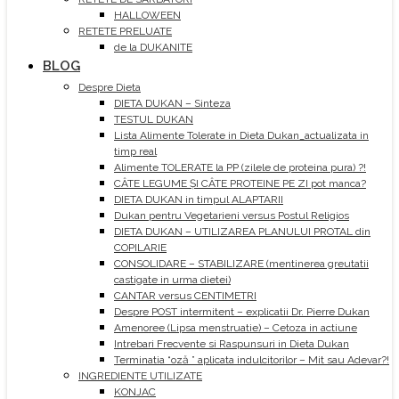
HALLOWEEN
RETETE PRELUATE
de la DUKANITE
BLOG
Despre Dieta
DIETA DUKAN – Sinteza
TESTUL DUKAN
Lista Alimente Tolerate in Dieta Dukan_actualizata in
timp real
Alimente TOLERATE la PP (zilele de proteina pura) ?!
CÂTE LEGUME ȘI CÂTE PROTEINE PE ZI pot manca?
DIETA DUKAN in timpul ALAPTARII
Dukan pentru Vegetarieni versus Postul Religios
DIETA DUKAN – UTILIZAREA PLANULUI PROTAL din
COPILARIE
CONSOLIDARE – STABILIZARE (mentinerea greutatii
castigate in urma dietei)
CANTAR versus CENTIMETRI
Despre POST intermitent – explicatii Dr. Pierre Dukan
Amenoree (Lipsa menstruatie) – Cetoza in actiune
Intrebari Frecvente si Raspunsuri in Dieta Dukan
Terminatia “oză ” aplicata indulcitorilor – Mit sau Adevar?!
INGREDIENTE UTILIZATE
KONJAC