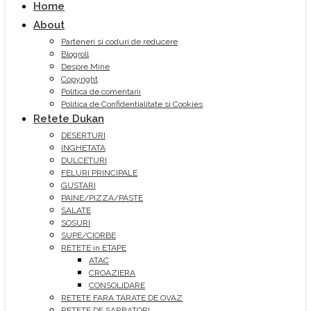
Home
About
Parteneri si coduri de reducere
Blogroll
Despre Mine
Copyright
Politica de comentarii
Politica de Confidentialitate si Cookies
Retete Dukan
DESERTURI
INGHETATA
DULCETURI
FELURI PRINCIPALE
GUSTARI
PAINE/PIZZA/PASTE
SALATE
SOSURI
SUPE/CIORBE
RETETE in ETAPE
ATAC
CROAZIERA
CONSOLIDARE
RETETE FARA TARATE DE OVAZ
RETETE DE SARBATORI