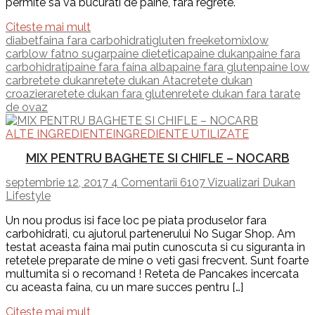
permite sa va bucurati de paine, fara regrete.
Citeste mai mult
diabet
faina fara carbohidrati
gluten free
ketomix
low
carb
low fat
no sugar
paine dietetica
paine dukan
paine fara
carbohidrati
paine fara faina alba
paine fara gluten
paine low
carb
retete dukan
retete dukan Atac
retete dukan
croaziera
retete dukan fara gluten
retete dukan fara tarate
de ovaz
ALTE INGREDIENTE
INGREDIENTE UTILIZATE
MIX PENTRU BAGHETE SI CHIFLE – NOCARB
septembrie 12, 2017
4 Comentarii
6107 Vizualizari
Dukan
Lifestyle
Un nou produs isi face loc pe piata produselor fara
carbohidrati, cu ajutorul partenerului No Sugar Shop. Am
testat aceasta faina mai putin cunoscuta si cu siguranta in
retetele preparate de mine o veti gasi frecvent. Sunt foarte
multumita si o recomand ! Reteta de Pancakes incercata
cu aceasta faina, cu un mare succes pentru […]
Citeste mai mult