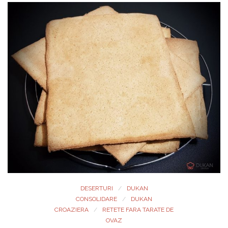
DESERTURI
DUKAN
CONSOLIDARE
DUKAN
CROAZIERA
RETETE FARA TARATE DE
OVAZ