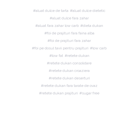
aluat dulce de tarta
aluat dulce dietetic
aluat dulce fara zahar
aluat fara zahar low carb
dieta dukan
foi de prajituri fara faina alba
foi de prajituri fara zahar
foi pe dosul tavii pentru prajituri
low carb
low fat
retete dukan
retete dukan consolidare
retete dukan croaziera
retete dukan deserturi
retete dukan fara tarate de ovaz
retete dukan prajituri
sugar free