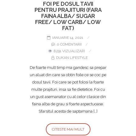
FOI PE DOSUL TAVII
PENTRU PRAJITURI (FARA
FAINA ALBA/ SUGAR
FREE/ LOW CARB/ LOW
FAT)
IANUARIE 14, 2021
0 COMENTARII
8291 VIZUALIZARI
DUKAN LIFESTYLE
De foarte mult timp ma gandesc sa prepar
un aluat din care sa obtin foile ce se coc pe
dosul tavii. Foi care se pot folosi la foarte
multe prajituri, insa sa fie dietetice. Foi cu
un gust asemanator cu al celor clasice din
faina alba de grau si foarte aspectuoase.
Sfarsitul acesta de saptamana […]
CITESTE MAI MULT