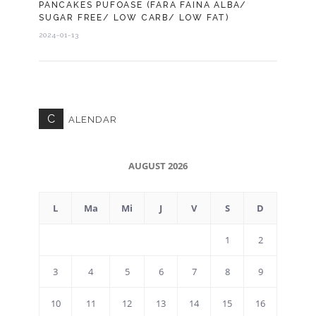
PANCAKES PUFOASE (FARA FAINA ALBA/
SUGAR FREE/ LOW CARB/ LOW FAT)
2024-01-13
C
ALENDAR
AUGUST 2026
L
Ma
Mi
J
V
S
D
1
2
3
4
5
6
7
8
9
10
11
12
13
14
15
16