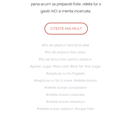
pana acum sa preparati foile, reteta lor o
gasiti AICI si merita incercata.
CITESTE MAI MULT
foi de prajituri fara faina alba
foi de prajituri fara zahar
foi pe dosul tavii pentru prajituri
green sugar
low carb
low fat
no sugar
prajitura cu foi fragede
prajitura cu foi si mere
retete dukan
retete dukan consolidare
retete dukan croaziera
retete dukan deserturi
retete dukan prajituri
sugar free