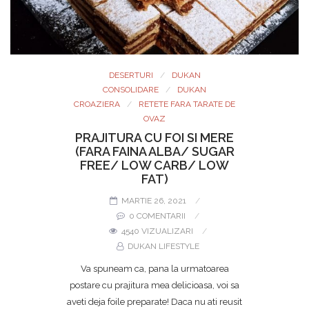
DESERTURI
DUKAN
CONSOLIDARE
DUKAN
CROAZIERA
RETETE FARA TARATE DE
OVAZ
PRAJITURA CU FOI SI MERE
(FARA FAINA ALBA/ SUGAR
FREE/ LOW CARB/ LOW
FAT)
MARTIE 26, 2021
0 COMENTARII
4540 VIZUALIZARI
DUKAN LIFESTYLE
Va spuneam ca, pana la urmatoarea
postare cu prajitura mea delicioasa, voi sa
aveti deja foile preparate! Daca nu ati reusit