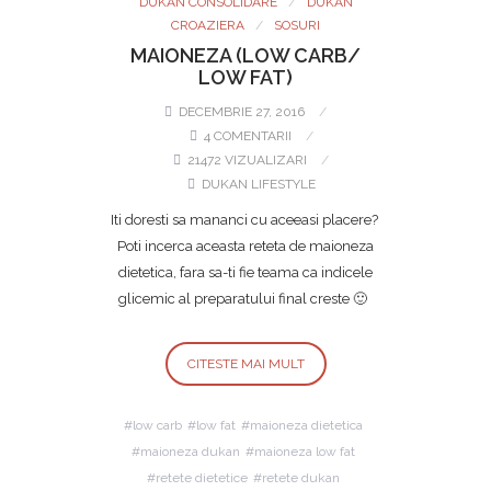
DUKAN CONSOLIDARE
DUKAN
CROAZIERA
SOSURI
MAIONEZA (LOW CARB/
LOW FAT)
DECEMBRIE 27, 2016
4 COMENTARII
21472 VIZUALIZARI
DUKAN LIFESTYLE
Iti doresti sa mananci cu aceeasi placere?
Poti incerca aceasta reteta de maioneza
dietetica, fara sa-ti fie teama ca indicele
glicemic al preparatului final creste 🙂
CITESTE MAI MULT
low carb
low fat
maioneza dietetica
maioneza dukan
maioneza low fat
retete dietetice
retete dukan