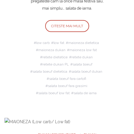
pregateste cam la orice masa festiva sau,
mai simplu… salata de iarna.
CITESTE MAI MULT
low carb
low fat
maioneza dietetica
maioneza dukan
maioneza low fat
retete dietetice
retete dukan
retete dukan PL
salata boeuf
salata boeuf dietetica
salata boeuf dukan
salata boeuf fara cartofi
salata boeuf fara grasimi
salata boeuf low fat
salata de iarna