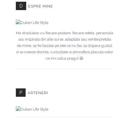
D
ESPRE MINE
Ma straduiesc cu fiecare postare, fiecare reteta, personala
sau inspirata din alte surse, adaptata sau reinterpretata
de mine, sa fie bazata pe idei ce nu fac sa dispara gustul
si sa creeze dorinta, curiozitate si atmosfera placuta celor
ce imi calca pragul.😃
P
ARTENERI