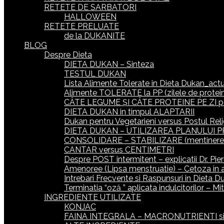
RETETE DE SARBATORI
HALLOWEEN
RETETE PRELUATE
de la DUKANITE
BLOG
Despre Dieta
DIETA DUKAN – Sinteza
TESTUL DUKAN
Lista Alimente Tolerate in Dieta Dukan_actua
Alimente TOLERATE la PP (zilele de protein
CÂTE LEGUME ȘI CÂTE PROTEINE PE ZI p
DIETA DUKAN in timpul ALAPTARII
Dukan pentru Vegetarieni versus Postul Reli
DIETA DUKAN – UTILIZAREA PLANULUI P
CONSOLIDARE – STABILIZARE (mentinerea gr
CANTAR versus CENTIMETRI
Despre POST intermitent – explicatii Dr. Pie
Amenoree (Lipsa menstruatie) – Cetoza in 
Intrebari Frecvente si Raspunsuri in Dieta D
Terminatia “oză ” aplicata indulcitorilor – M
INGREDIENTE UTILIZATE
KONJAC
FAINA INTEGRALA – MACRONUTRIENTI si