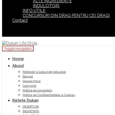
ALTE INGREDIENTE
INDULCITORI
INFO UTILE
CONCURSURI DIN DRAG PENTRU CEI DRAGI
Contact
Toggle navigation
Home
About
Parteneri si coduri de reducere
Blogroll
Despre Mine
Copyright
Politica de comentarii
Politica de Confidentialitate si Cookies
Retete Dukan
DESERTURI
INGHETATA