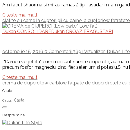
Am facut shaorma si mi-au ramas 2 lipii, asadar, m-am gandit 
Citeste mai mult
clatite cu carne la cuptor
lipii cu carne la cuptor
low fat
retete
Dukan CONSOLIDARE
Dukan CROAZIERA
GUSTARI
octombrie 18, 2016
0 Comentarii
3691 Vizualizari
Dukan Life
“Carnea vegetala” cum mai sunt numite ciupercile, au mari cal
precum fosfor, magneziu, zinc, fier, selenium si potasiu.Si nu in 
Citeste mai mult
crema de ciuperci
low carb
low fat
pate de ciuperci
retete cu 
Cauta
Cauta
Despre mine