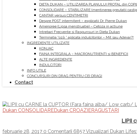
DIETA DUKAN – UTILIZAREA PLANULUI PROTAL din COPI
CONSOLIDARE – STABILIZARE (mentinerea greutatii castiga
CANTAR versus CENTIMETRI
Despre POST intermitent – explicatii Dr. Pierre Dukan
Amenoree (Lipsa menstruatie) – Cetoza in actiune
Intrebari Frecvente si Raspunsuri in Dieta Dukan
Terminatia “oză ” aplicata indulcitorilor – Mit sau Adevar?!
INGREDIENTE UTILIZATE
KONJAC
FAINA INTEGRALA – MACRONUTRIENTI si BENEFICII
ALTE INGREDIENTE
INDULCITORI
INFO UTILE
CONCURSURI DIN DRAG PENTRU CEI DRAGI
Contact
Dukan CONSOLIDARE
Dukan CROAZIERA
GUSTARI
LIPII
februarie 28, 2017
0 Comentarii
6857 Vizualizari
Dukan Lifes