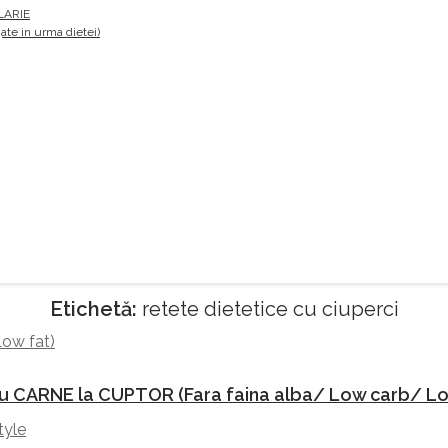
LARIE
te in urma dietei)
Etichetă:
retete dietetice cu ciuperci
 cu CARNE la CUPTOR (Fara faina alba/ Low carb/ Lo
tyle