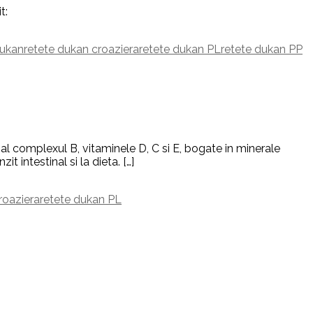
t:
dukan
retete dukan croaziera
retete dukan PL
retete dukan PP
pal complexul B, vitaminele D, C si E, bogate in minerale
t intestinal si la dieta. […]
roaziera
retete dukan PL