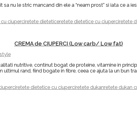
sa nu le stric mancand din ele a “neam prost” si iata ce a iesi
 cu ciuperci
retete dietetice
retete dietetice cu ciuperci
retete 
CREMA de CIUPERCI (Low carb/ Low fat)
style
itati nutritive, continut bogat de proteine, vitamine in princi
ultimul rand, fiind bogate in fibre, ceea ce ajuta la un bun tranzi
ciuperci
retete dietetice cu ciuperci
retete dukan
retete dukan c