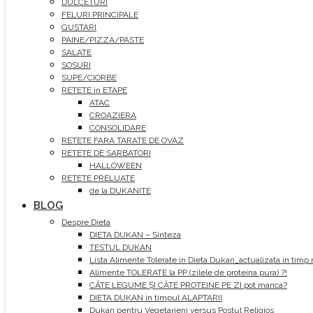
DULCETURI
FELURI PRINCIPALE
GUSTARI
PAINE/PIZZA/PASTE
SALATE
SOSURI
SUPE/CIORBE
RETETE in ETAPE
ATAC
CROAZIERA
CONSOLIDARE
RETETE FARA TARATE DE OVAZ
RETETE DE SARBATORI
HALLOWEEN
RETETE PRELUATE
de la DUKANITE
BLOG
Despre Dieta
DIETA DUKAN – Sinteza
TESTUL DUKAN
Lista Alimente Tolerate in Dieta Dukan_actualizata in timp 
Alimente TOLERATE la PP (zilele de proteina pura) ?!
CÂTE LEGUME ȘI CÂTE PROTEINE PE ZI pot manca?
DIETA DUKAN in timpul ALAPTARII
Dukan pentru Vegetarieni versus Postul Religios