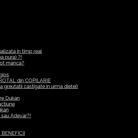
lizata in timp real
a pura) ?!
ot manca?
gios
ROTAL din COPILARIE
eutatii castigate in urma dietei)
rre Dukan
actiune
ukan
it sau Adevar?!
 BENEFICII