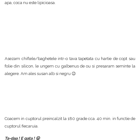
apa, coca nu este lipicioasa.
Asezam chiflele/baghetele intr-o tava tapetata cu hartie de copt sau
folie din silicon, le ungem cu galbenus de ou si presaram seminte la
alegere. Am ales susan alb si negru 😉
Coacem in cuptorul preincalzit la 180 grade cca. 40 min. in functie de
cuptorul fiecaruia.
Ta-daa ! E gata ! 😛