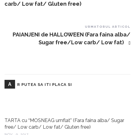
carb/ Low fat/ Gluten free)
URMATORUL ARTICOL
PAIANJENI de HALLOWEEN (Fara faina alba/
Sugar free/Low carb/ Low fat)
A
R PUTEA SA ITI PLACA SI
TARTA cu “MOSNEAG umflat” (Fara faina alba/ Sugar
free/ Low carb/ Low fat/ Gluten free)
NOV., 9, 2017