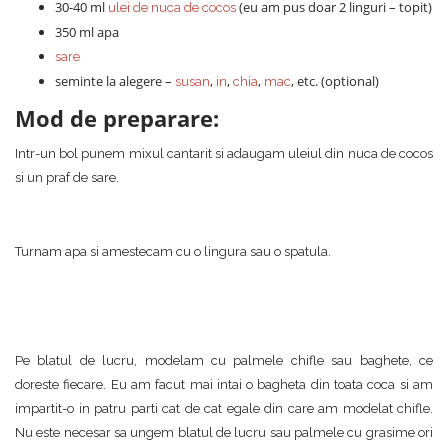
30-40 ml
(eu am pus doar 2 linguri – topit)
ulei de nuca de cocos
350 ml apa
sare
seminte la alegere –
,
,
,
, etc. (optional)
susan
in
chia
mac
Mod de preparare:
Intr-un bol punem mixul cantarit si adaugam uleiul din nuca de cocos
si un praf de sare.
Turnam apa si amestecam cu o lingura sau o spatula.
Pe blatul de lucru, modelam cu palmele chifle sau baghete, ce
doreste fiecare. Eu am facut mai intai o bagheta din toata coca si am
impartit-o in patru parti cat de cat egale din care am modelat chifle.
Nu este necesar sa ungem blatul de lucru sau palmele cu grasime ori