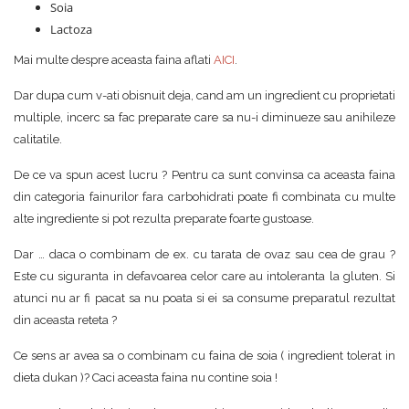
Soia
Lactoza
Mai multe despre aceasta faina aflati
AICI
.
Dar dupa cum v-ati obisnuit deja, cand am un ingredient cu proprietati
multiple, incerc sa fac preparate care sa nu-i diminueze sau anihileze
calitatile.
De ce va spun acest lucru ? Pentru ca sunt convinsa ca aceasta faina
din categoria fainurilor fara carbohidrati poate fi combinata cu multe
alte ingrediente si pot rezulta preparate foarte gustoase.
Dar … daca o combinam de ex. cu tarata de ovaz sau cea de grau ?
Este cu siguranta in defavoarea celor care au intoleranta la gluten. Si
atunci nu ar fi pacat sa nu poata si ei sa consume preparatul rezultat
din aceasta reteta ?
Ce sens ar avea sa o combinam cu faina de soia ( ingredient tolerat in
dieta dukan )? Caci aceasta faina nu contine soia !