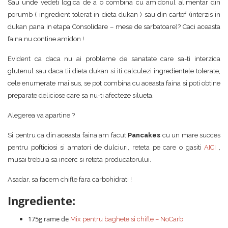
Sau unde vedeti logica de a o combina cu amidonul alimentar din
porumb ( ingredient tolerat in dieta dukan ) sau din cartof (interzis in
dukan pana in etapa Consolidare – mese de sarbatoare)? Caci aceasta
faina nu contine amidon !
Evident ca daca nu ai probleme de sanatate care sa-ti interzica
glutenul sau daca tii dieta dukan si iti calculezi ingredientele tolerate,
cele enumerate mai sus, se pot combina cu aceasta faina si poti obtine
preparate deliciose care sa nu-ti afecteze silueta.
Alegerea va apartine ?
Si pentru ca din aceasta faina am facut
Pancakes
cu un mare succes
pentru pofticiosi si amatori de dulciuri, reteta pe care o gasiti
AICI
,
musai trebuia sa incerc si reteta producatorului.
Asadar, sa facem chifle fara carbohidrati !
Ingrediente:
175g rame de
Mix pentru baghete si chifle
–
NoCarb