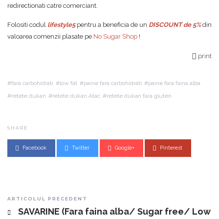
redirectionati catre comerciant.
Folositi codul
lifestyle5
pentru a beneficia de un
DISCOUNT de 5%
din
valoarea comenzii plasate pe
No Sugar Shop
!
print
fara carbohidrati
low fat
paine fara carbohidrati
paine fara faina alba
retete dukan
retete dukan Atac
retete dukan fara gluten
SHARE
Facebook
Twitter
Google+
Pinterest
Post navigation
ARTICOLUL PRECEDENT
SAVARINE (Fara faina alba/ Sugar free/ Low