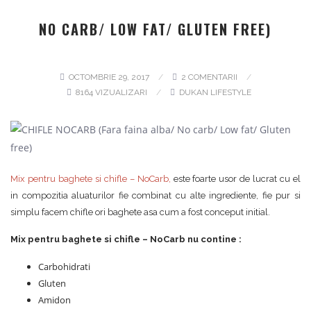
NO CARB/ LOW FAT/ GLUTEN FREE)
OCTOMBRIE 29, 2017
2 COMENTARII
8164 VIZUALIZARI
DUKAN LIFESTYLE
Mix pentru baghete si chifle
–
NoCarb
,
este foarte usor de lucrat cu el
in compozitia aluaturilor fie combinat cu alte ingrediente, fie pur si
simplu facem chifle ori baghete asa cum a fost conceput initial.
Mix pentru baghete si chifle – NoCarb nu contine :
Carbohidrati
Gluten
Amidon