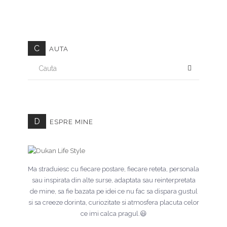
C
AUTA
CAUTA
D
ESPRE MINE
Ma straduiesc cu fiecare postare, fiecare reteta, personala
sau inspirata din alte surse, adaptata sau reinterpretata
de mine, sa fie bazata pe idei ce nu fac sa dispara gustul
si sa creeze dorinta, curiozitate si atmosfera placuta celor
ce imi calca pragul.😃