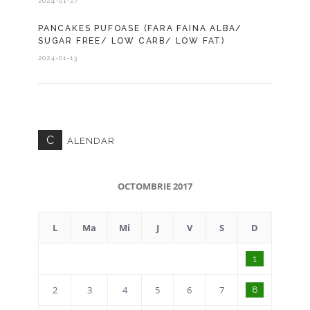
2024-01-27
PANCAKES PUFOASE (FARA FAINA ALBA/
SUGAR FREE/ LOW CARB/ LOW FAT)
2024-01-13
C
ALENDAR
OCTOMBRIE 2017
L
Ma
Mi
J
V
S
D
1
2
3
4
5
6
7
8