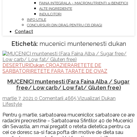
FAINA INTEGRALA – MACRONUTRIENTI si BENEFICII
ALTE INGREDIENTE
INDULCITORI
INFO UTILE
CONCURSURI DIN DRAG PENTRU CEI DRAGI
Contact
Etichetă:
mucenici muntenenesti dukan
DESERTURI
Dukan CROAZIERA
RETETE DE
SARBATORI
RETETE FARA TARATE DE OVAZ
MUCENICI muntenesti (Fara Faina Alba / Sugar
free/ Low carb/ Low fat/ Gluten free)
martie 7, 2021
0 Comentarii
4665 Vizualizari
Dukan
Lifestyle
Pentru 9 martie, sarbatoarea mucenicilor, sarbatoare ce are
rada­cini precrestine – Sarbatoarea Sfintilor 40 de Mucenici
din Sevastia, am mai pregatit o reteta dietetica pentru ca
cei ce doresc sa-si faca pofta din motive de dieta sau