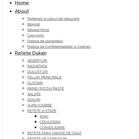
Home
About
Parteneri si coduri de reducere
Blogroll
Despre Mine
Copyright
Politica de comentarii
Politica de Confidentialitate si Cookies
Retete Dukan
DESERTURI
INGHETATA
DULCETURI
FELURI PRINCIPALE
GUSTARI
PAINE/PIZZA/PASTE
SALATE
SOSURI
SUPE/CIORBE
RETETE in ETAPE
ATAC
CROAZIERA
CONSOLIDARE
RETETE FARA TARATE DE OVAZ
RETETE DE SARBATORI