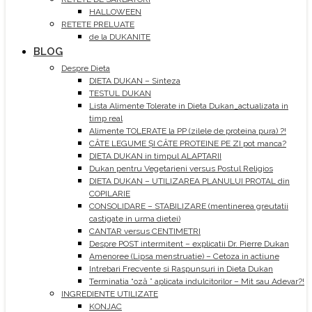
HALLOWEEN
RETETE PRELUATE
de la DUKANITE
BLOG
Despre Dieta
DIETA DUKAN – Sinteza
TESTUL DUKAN
Lista Alimente Tolerate in Dieta Dukan_actualizata in
timp real
Alimente TOLERATE la PP (zilele de proteina pura) ?!
CÂTE LEGUME ȘI CÂTE PROTEINE PE ZI pot manca?
DIETA DUKAN in timpul ALAPTARII
Dukan pentru Vegetarieni versus Postul Religios
DIETA DUKAN – UTILIZAREA PLANULUI PROTAL din
COPILARIE
CONSOLIDARE – STABILIZARE (mentinerea greutatii
castigate in urma dietei)
CANTAR versus CENTIMETRI
Despre POST intermitent – explicatii Dr. Pierre Dukan
Amenoree (Lipsa menstruatie) – Cetoza in actiune
Intrebari Frecvente si Raspunsuri in Dieta Dukan
Terminatia “oză ” aplicata indulcitorilor – Mit sau Adevar?!
INGREDIENTE UTILIZATE
KONJAC