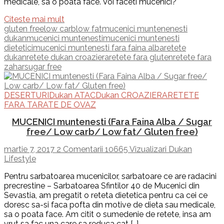
medicale, sa o poata face. Voi faceti mucenici?
Citeste mai mult
gluten free
low carb
low fat
mucenici muntenenesti
dukan
mucenici muntenesti
mucenici muntenesti
dietetici
mucenici muntenesti fara faina alba
retete
dukan
retete dukan croaziera
retete fara gluten
retete fara
zahar
sugar free
DESERTURI
Dukan ATAC
Dukan CROAZIERA
RETETE
FARA TARATE DE OVAZ
MUCENICI muntenesti (Fara Faina Alba / Sugar
free/ Low carb/ Low fat/ Gluten free)
martie 7, 2017
2 Comentarii
10665 Vizualizari
Dukan
Lifestyle
Pentru sarbatoarea mucenicilor, sarbatoare ce are rada­cini
precrestine – Sarbatoarea Sfintilor 40 de Mucenici din
Sevastia, am pregatit o reteta dietetica pentru ca cei ce
doresc sa-si faca pofta din motive de dieta sau medicale,
sa o poata face. Am citit o sumedenie de retete, insa am
vrut sa fac una care sa reduca cat […]