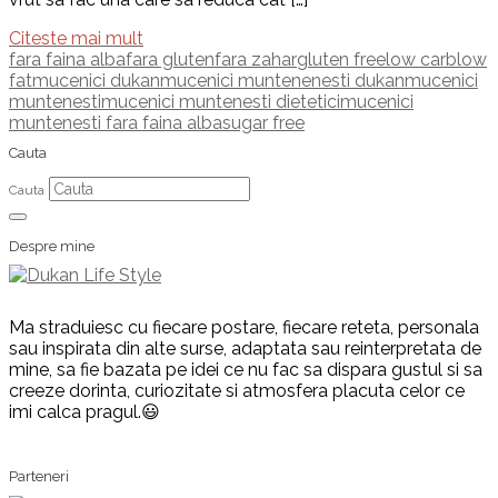
Citeste mai mult
fara faina alba
fara gluten
fara zahar
gluten free
low carb
low
fat
mucenici dukan
mucenici muntenenesti dukan
mucenici
muntenesti
mucenici muntenesti dietetici
mucenici
muntenesti fara faina alba
sugar free
Cauta
Cauta
Despre mine
Ma straduiesc cu fiecare postare, fiecare reteta, personala
sau inspirata din alte surse, adaptata sau reinterpretata de
mine, sa fie bazata pe idei ce nu fac sa dispara gustul si sa
creeze dorinta, curiozitate si atmosfera placuta celor ce
imi calca pragul.😃
Parteneri