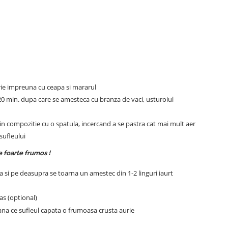
arie impreuna cu ceapa si mararul
– 20 min. dupa care se amesteca cu branza de vaci, usturoiul
 in compozitie cu o spatula, incercand a se pastra cat mai mult aer
sufleului
e foarte frumos !
 si pe deasupra se toarna un amestec din 1-2 linguri iaurt
as (optional)
pana ce sufleul capata o frumoasa crusta aurie