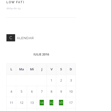
LOW FAT)
2024-01-13
C
ALENDAR
IULIE 2016
L
Ma
Mi
J
V
S
D
1
2
3
4
5
6
7
8
9
10
11
12
13
17
14
15
16