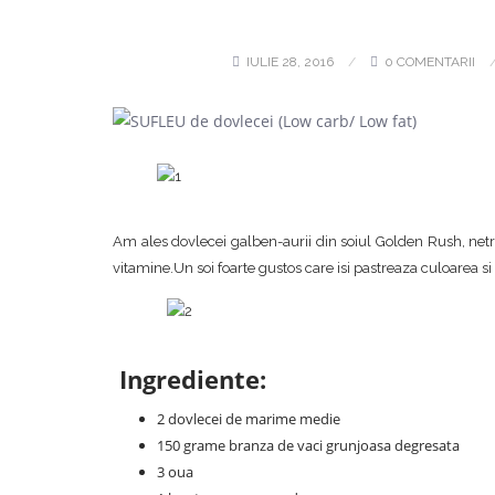
IULIE 28, 2016
0 COMENTARII
Am ales dovlecei galben-aurii din soiul Golden Rush, netrat
vitamine.Un soi foarte gustos care isi pastreaza culoarea s
Ingrediente:
2 dovlecei de marime medie
150 grame branza de vaci grunjoasa degresata
3 oua