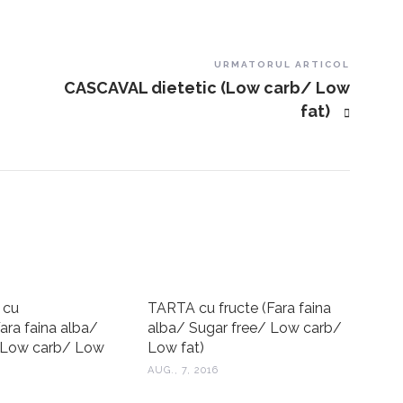
URMATORUL ARTICOL
CASCAVAL dietetic (Low carb/ Low
fat)
 cu
TARTA cu fructe (Fara faina
ra faina alba/
alba/ Sugar free/ Low carb/
/ Low carb/ Low
Low fat)
AUG., 7, 2016