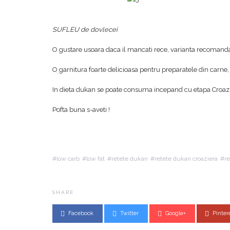
SUFLEU de dovlecei
O gustare usoara daca il mancati rece, varianta recomandata
O garnitura foarte delicioasa pentru preparatele din carne, 
In dieta dukan se poate consuma incepand cu etapa Croazie
Pofta buna s-aveti !
low carb
low fat
retete dukan
retete dukan croaziera
r
SHARE
Facebook
Twitter
Google+
Pinter