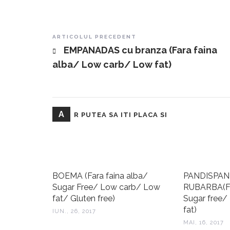
Post navigation
ARTICOLUL PRECEDENT
EMPANADAS cu branza (Fara faina
alba/ Low carb/ Low fat)
A
R PUTEA SA ITI PLACA SI
BOEMA (Fara faina alba/
PANDISPAN
Sugar Free/ Low carb/ Low
RUBARBA(Fa
fat/ Gluten free)
Sugar free
fat)
IUN., 26, 2017
MAI, 16, 2017