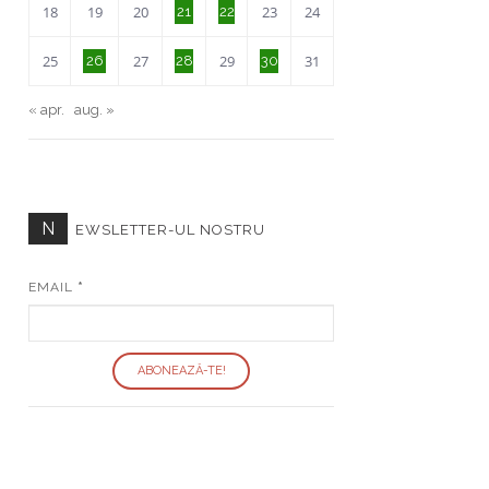
18
19
20
23
24
21
22
25
27
29
31
26
28
30
« apr.
aug. »
N
EWSLETTER-UL NOSTRU
EMAIL
*