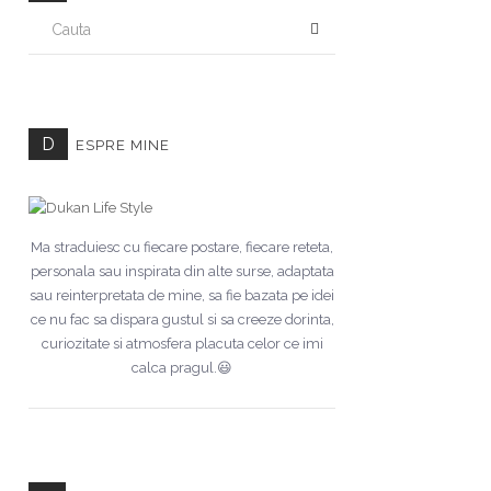
CAUTA
D
ESPRE MINE
Ma straduiesc cu fiecare postare, fiecare reteta,
personala sau inspirata din alte surse, adaptata
sau reinterpretata de mine, sa fie bazata pe idei
ce nu fac sa dispara gustul si sa creeze dorinta,
curiozitate si atmosfera placuta celor ce imi
calca pragul.😃