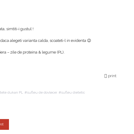
, simtiti-i gustul !
daca alegeti varianta calda, scoateti-l in evidenta 😉
ra – zile de proteina & legume (PL).
print
etete dukan PL
sufleu de dovlecei
sufleu dietetic
est