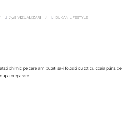
7548 VIZUALIZARI
DUKAN LIFESTYLE
ati chimic pe care am puteti sa-i folositi cu tot cu coaja plina de
i dupa preparare.