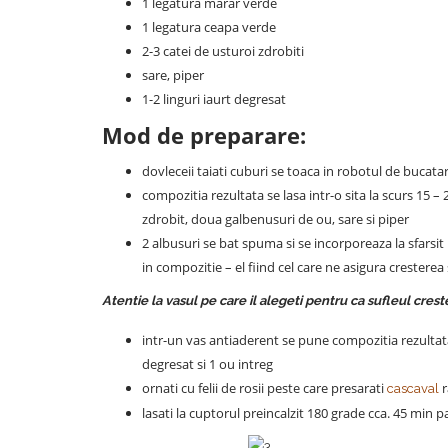
1 legatura marar verde
1 legatura ceapa verde
2-3 catei de usturoi zdrobiti
sare, piper
1-2 linguri iaurt degresat
Mod de preparare:
dovleceii taiati cuburi se toaca in robotul de bucat
compozitia rezultata se lasa intr-o sita la scurs 15 
zdrobit, doua galbenusuri de ou, sare si piper
2 albusuri se bat spuma si se incorporeaza la sfarsit
in compozitie – el fiind cel care ne asigura cresterea 
Atentie la vasul pe care il alegeti pentru ca sufleul crest
intr-un vas antiaderent se pune compozitia rezultata
degresat si 1 ou intreg
ornati cu felii de rosii peste care presarati
r
cascaval
lasati la cuptorul preincalzit 180 grade cca. 45 min 