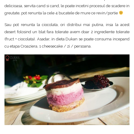
delicioasa, servita cand si cand, le poate incetini procesul de scadere in
greutate, pot renunta la cele 4 bucatele de mure ce revin/portie
Sau pot renunta la ciocolata, ori distribui mai putina, insa la acest
desert folosind un blat fara tolerate avem doar 2 ingrediente tolerate
(fruct + ciocolata). Asadar, in dieta Dukan se poate consuma incepand
cu etapa Croaziera, 1 cheesecake / zi / persoana.