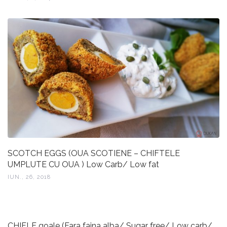
SCOTCH EGGS (OUA SCOTIENE – CHIFTELE
UMPLUTE CU OUA ) Low Carb/ Low fat
IUN., 26, 2018
CHIFLE goale (Fara faina alba/ Sugar free/ Low carb/