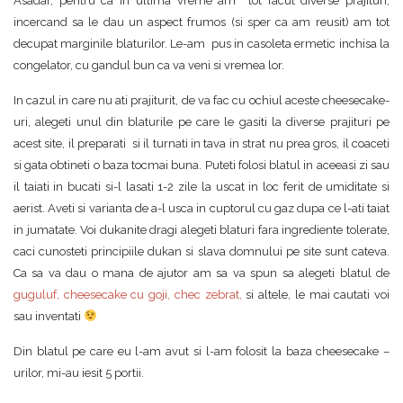
Asadar, pentru ca in ultima vreme am tot facut diverse prajituri,
incercand sa le dau un aspect frumos (si sper ca am reusit) am tot
decupat marginile blaturilor. Le-am pus in casoleta ermetic inchisa la
congelator, cu gandul bun ca va veni si vremea lor.
In cazul in care nu ati prajiturit, de va fac cu ochiul aceste cheesecake-
uri, alegeti unul din blaturile pe care le gasiti la diverse prajituri pe
acest site, il preparati si il turnati in tava in strat nu prea gros, il coaceti
si gata obtineti o baza tocmai buna. Puteti folosi blatul in aceeasi zi sau
il taiati in bucati si-l lasati 1-2 zile la uscat in loc ferit de umiditate si
aerist. Aveti si varianta de a-l usca in cuptorul cu gaz dupa ce l-ati taiat
in jumatate. Voi dukanite dragi alegeti blaturi fara ingrediente tolerate,
caci cunosteti principiile dukan si slava domnului pe site sunt cateva.
Ca sa va dau o mana de ajutor am sa va spun sa alegeti blatul de
guguluf
,
cheesecake cu goji
,
chec zebrat
,
si altele, le mai cautati voi
sau inventati
Din blatul pe care eu l-am avut si l-am folosit la baza cheesecake –
urilor, mi-au iesit 5 portii.