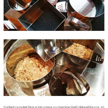
Evident ca puteti face si intr-o tava cu margine (inel) detasabila cca. 20