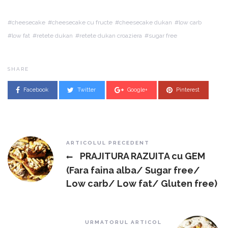
cheesecake
cheesecake cu fructe
cheesecake dukan
low carb
low fat
retete dukan
retete dukan croaziera
sugar free
SHARE
Facebook
Twitter
Google+
Pinterest
Post navigation
ARTICOLUL PRECEDENT
PRAJITURA RAZUITA cu GEM
(Fara faina alba/ Sugar free/
Low carb/ Low fat/ Gluten free)
URMATORUL ARTICOL