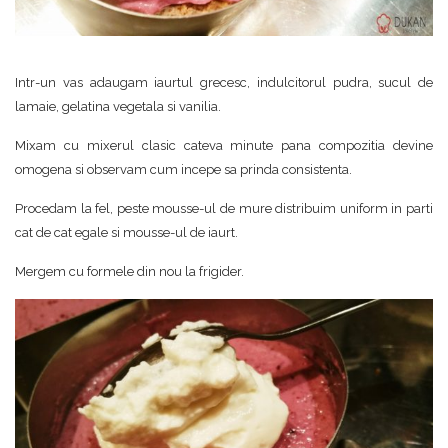
Intr-un vas adaugam iaurtul grecesc, indulcitorul pudra, sucul de
lamaie, gelatina vegetala si vanilia.
Mixam cu mixerul clasic cateva minute pana compozitia devine
omogena si observam cum incepe sa prinda consistenta.
Procedam la fel, peste mousse-ul de mure distribuim uniform in parti
cat de cat egale si mousse-ul de iaurt.
Mergem cu formele din nou la frigider.