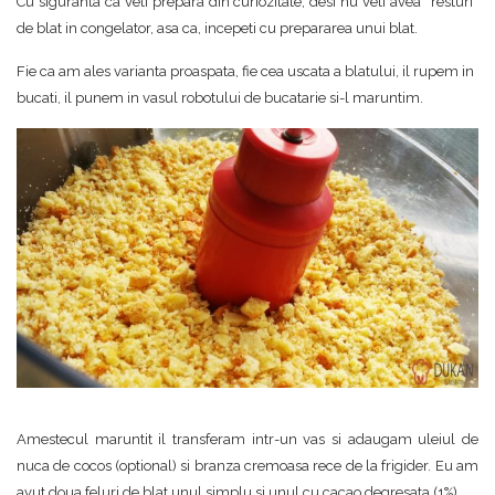
Cu siguranta ca veti prepara din curiozitate, desi nu veti avea “resturi”
de blat in congelator, asa ca, incepeti cu prepararea unui blat.
Fie ca am ales varianta proaspata, fie cea uscata a blatului, il rupem in
bucati, il punem in vasul robotului de bucatarie si-l maruntim.
Amestecul maruntit il transferam intr-un vas si adaugam uleiul de
nuca de cocos (optional) si branza cremoasa rece de la frigider. Eu am
avut doua feluri de blat unul simplu si unul cu cacao degresata (1%).