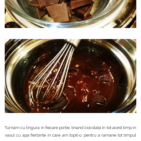
Turnam cu lingura in fiecare portie, tinand ciocolata in tot acest timp in
vasul cu apa fierbinte in care am topit-o, pentru a ramane tot timpul