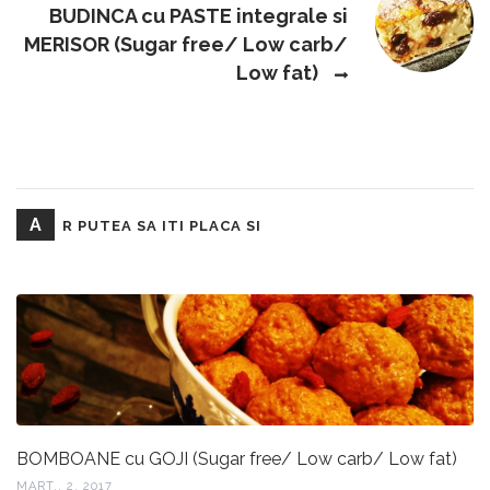
BUDINCA cu PASTE integrale si
MERISOR (Sugar free/ Low carb/
Low fat)
A
R PUTEA SA ITI PLACA SI
BOMBOANE cu GOJI (Sugar free/ Low carb/ Low fat)
MART., 2, 2017