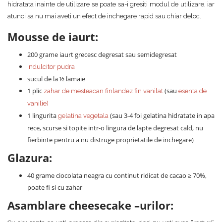
hidratata inainte de utilizare se poate sa-i gresiti modul de utilizare, iar
atunci sa nu mai aveti un efect de inchegare rapid sau chiar deloc.
Mousse de iaurt:
200 grame iaurt grecesc degresat sau semidegresat
indulcitor pudra
sucul de la ½ lamaie
1 plic
(sau
zahar de mesteacan finlandez fin vanilat
esenta de
vanilie
)
1 lingurita
(sau 3-4 foi gelatina hidratate in apa
gelatina vegetala
rece, scurse si topite intr-o lingura de lapte degresat cald, nu
fierbinte pentru a nu distruge proprietatile de inchegare)
Glazura:
40 grame ciocolata neagra cu continut ridicat de cacao ≥ 70%,
poate fi si cu zahar
Asamblare cheesecake –urilor: