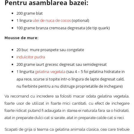
Pentru asamblarea bazei:
200 grame blat
1 lingura
(optional)
ulei de nuca de cocos
100 grame branza cremoasa degresata (de tip quark)
Mousse de mure:
20 buc mure proaspete sau congelate
indulcitor pudra
200 grame iaurt grecesc degresat sau semidegresat
1 lingurita
(sau 4 – 5 foi gelatina hidratate in
gelatina vegetala
apa rece, scurse si topite intr-o lingura de lapte degresat cald,
nu fierbinte pentru a nu distruge proprietatile de inchegare)
Va recomand cu incredere sa folositi macar odata gelatina vegetala,
foarte usor de utilizat in foarte mici cantitati, cu efect de inchegare
foarte ridicat putand fi adaugata in starea ei naturala fara sa o hidratati,
atat in preparate dulci cat si sarate, atat in preparate calde cat si reci.
Scapati de grija si teama ca gelatina animala clasica, cea care trebuie