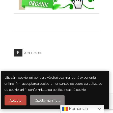
F
ACEBOOK
Utilizăm cookie-uri pentru a vă oferi cea mai bună experiență
online. Prin acceptarea cookie-urilor sunteți de acord cu utilizarea
de cookie-uri în conformitate cu politica noastră cookie.
U
Accepta
LTIMELE ARTICOLE
Citește mai mult
Romanian