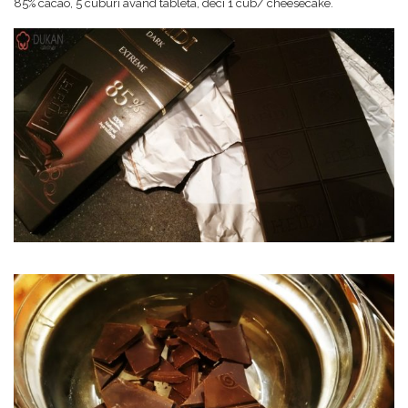
85% cacao, 5 cuburi avand tableta, deci 1 cub/ cheesecake.