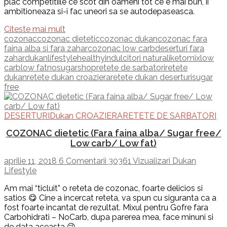
plac competitiile ce scot din oameni tot ce e mai bun, ii
ambitioneaza si-i fac uneori sa se autodepaseasca.
Citeste mai mult
cozonac
cozonac dietetic
cozonac dukan
cozonac fara
faina alba si fara zahar
cozonac low carb
deserturi fara
zahar
dukanlifestyle
healthy
indulcitori naturali
ketomix
low
carb
low fat
nosugarshop
retete de sarbatori
retete
dukan
retete dukan croaziera
retete dukan deserturi
sugar
free
DESERTURI
Dukan CROAZIERA
RETETE DE SARBATORI
COZONAC dietetic (Fara faina alba/ Sugar free/
Low carb/ Low fat)
aprilie 11, 2018
6 Comentarii
30361 Vizualizari
Dukan
Lifestyle
Am mai “ticluit” o reteta de cozonac, foarte delicios si
satios 😋 Cine a incercat reteta, va spun cu siguranta ca a
fost foarte incantat de rezultat. Mixul pentru Gofre fara
Carbohidrati – NoCarb, dupa parerea mea, face minuni si
de data aceasta 😉