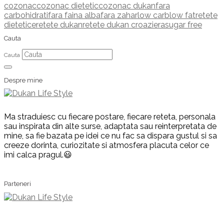
cozonac
cozonac dietetic
cozonac dukan
fara
carbohidrati
fara faina alba
fara zahar
low carb
low fat
retete
dietetice
retete dukan
retete dukan croaziera
sugar free
Cauta
Cauta
Despre mine
Ma straduiesc cu fiecare postare, fiecare reteta, personala
sau inspirata din alte surse, adaptata sau reinterpretata de
mine, sa fie bazata pe idei ce nu fac sa dispara gustul si sa
creeze dorinta, curiozitate si atmosfera placuta celor ce
imi calca pragul.😃
Parteneri