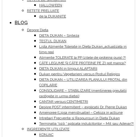
HALLOWEEN
RETETE PRELUATE
de la DUKANITE
BLOG
Despre Dieta
DIETA DUKAN – Sinteza
TESTUL DUKAN
Lista Alimente Tolerate in Dieta Dukan_actualizata in
timp real
Alimente TOLERATE la PP (zilele de proteina pura) ?!
CÂTE LEGUME ȘI CÂTE PROTEINE PE ZI pot manca?
DIETA DUKAN in timpul ALAPTARII
Dukan pentru Vegetarieni versus Postul Religios
DIETA DUKAN – UTILIZAREA PLANULUI PROTAL din
COPILARIE
CONSOLIDARE – STABILIZARE (mentinerea greutatii
castigate in urma dietei)
CANTAR versus CENTIMETRI
Despre POST intermitent – explicatii Dr. Pierre Dukan
Amenoree (Lipsa menstruatie) – Cetoza in actiune
Intrebari Frecvente si Raspunsuri in Dieta Dukan
Terminatia “oză ” aplicata indulcitorilor – Mit sau Adevar?!
INGREDIENTE UTILIZATE
KONJAC