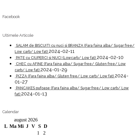
Facebook
Ultimele Articole
SALAM de BISCUITI cu nuci si BRANZA (Fara faina alba/ Sugar free/
2024-02-11
Low carb/ Low fat)
2024-02-10
PATE cu CIUPERCI si NUCI (Lowcarb/ Low fat)
CHEC cu AFINE (Fara faina alba/ Sugar free/ Gluten free/ Low
2024-01-29
carb/ Low fat)
2024-
PIZZA (Fara faina alba/ Gluten free/ Low carb/ Low fat)
01-27
PANCAKES pufoase (Fara faina alba/ Sugar free/ Low carb/ Low
2024-01-13
fat)
Calendar
august 2026
L
Ma
Mi
J
V
S
D
1
2