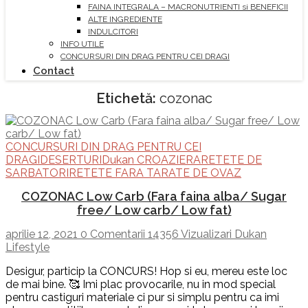
FAINA INTEGRALA – MACRONUTRIENTI si BENEFICII
ALTE INGREDIENTE
INDULCITORI
INFO UTILE
CONCURSURI DIN DRAG PENTRU CEI DRAGI
Contact
Etichetă:
cozonac
CONCURSURI DIN DRAG PENTRU CEI
DRAGI
DESERTURI
Dukan CROAZIERA
RETETE DE
SARBATORI
RETETE FARA TARATE DE OVAZ
COZONAC Low Carb (Fara faina alba/ Sugar
free/ Low carb/ Low fat)
aprilie 12, 2021
0 Comentarii
14356 Vizualizari
Dukan
Lifestyle
Desigur, particip la CONCURS! Hop si eu, mereu este loc
de mai bine. 🥰 Imi plac provocarile, nu in mod special
pentru castiguri materiale ci pur si simplu pentru ca imi