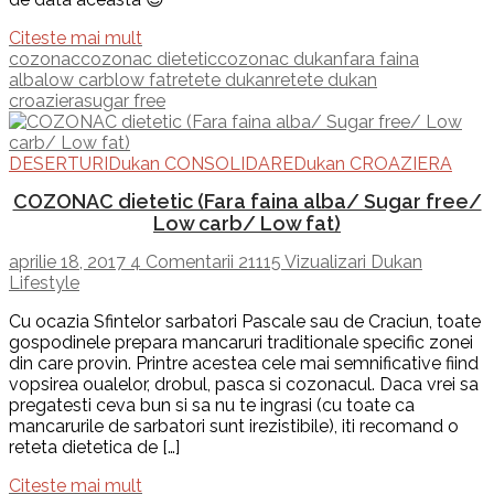
Citeste mai mult
cozonac
cozonac dietetic
cozonac dukan
fara faina
alba
low carb
low fat
retete dukan
retete dukan
croaziera
sugar free
DESERTURI
Dukan CONSOLIDARE
Dukan CROAZIERA
COZONAC dietetic (Fara faina alba/ Sugar free/
Low carb/ Low fat)
aprilie 18, 2017
4 Comentarii
21115 Vizualizari
Dukan
Lifestyle
Cu ocazia Sfintelor sarbatori Pascale sau de Craciun, toate
gospodinele prepara mancaruri traditionale specific zonei
din care provin. Printre acestea cele mai semnificative fiind
vopsirea oualelor, drobul, pasca si cozonacul. Daca vrei sa
pregatesti ceva bun si sa nu te ingrasi (cu toate ca
mancarurile de sarbatori sunt irezistibile), iti recomand o
reteta dietetica de […]
Citeste mai mult