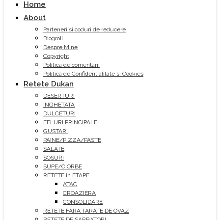
Home
About
Parteneri si coduri de reducere
Blogroll
Despre Mine
Copyright
Politica de comentarii
Politica de Confidentialitate si Cookies
Retete Dukan
DESERTURI
INGHETATA
DULCETURI
FELURI PRINCIPALE
GUSTARI
PAINE/PIZZA/PASTE
SALATE
SOSURI
SUPE/CIORBE
RETETE in ETAPE
ATAC
CROAZIERA
CONSOLIDARE
RETETE FARA TARATE DE OVAZ
RETETE DE SARBATORI