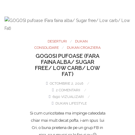
DESERTURI
DUKAN
CONSOLIDARE
DUKAN CROAZIERA
GOGOSI PUFOASE (FARA
FAINA ALBA/ SUGAR
FREE/ LOW CARB/ LOW
FAT)
OCTOMBRIE 2, 2016
2 COMENTARII
6190 VIZUALIZARI
DUKAN LIFESTYLE
Si cum curiozitatea ma impinge cateodata
chiar mai mult decat pofta, i-am spus lui
Cri, o buna prietena de pe un grup FB in
nisa, ca e musai sa le fac si eu 🙂