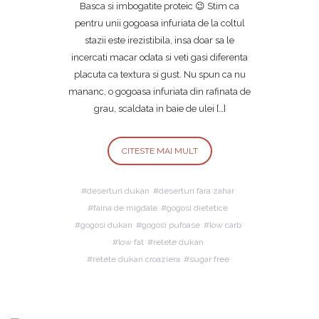
Basca si imbogatite proteic 😉 Stim ca
pentru unii gogoasa infuriata de la coltul
stazii este irezistibila, insa doar sa le
incercati macar odata si veti gasi diferenta
placuta ca textura si gust. Nu spun ca nu
mananc, o gogoasa infuriata din rafinata de
grau, scaldata in baie de ulei […]
CITESTE MAI MULT
deserturi dukan
deserturi fara zahar
faina de migdale
gogosi dietetice
gogosi dukan
gogosi pufoase
low carb
low fat
retete dukan
retete dukan croaziera
sugar free