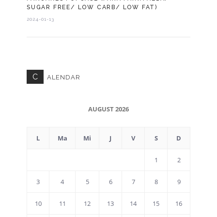
SUGAR FREE/ LOW CARB/ LOW FAT)
2024-01-13
C
ALENDAR
AUGUST 2026
L
Ma
Mi
J
V
S
D
1
2
3
4
5
6
7
8
9
10
11
12
13
14
15
16