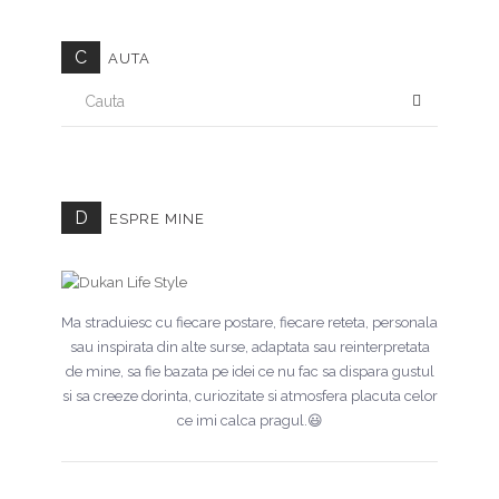
C
AUTA
CAUTA
D
ESPRE MINE
Ma straduiesc cu fiecare postare, fiecare reteta, personala
sau inspirata din alte surse, adaptata sau reinterpretata
de mine, sa fie bazata pe idei ce nu fac sa dispara gustul
si sa creeze dorinta, curiozitate si atmosfera placuta celor
ce imi calca pragul.😃