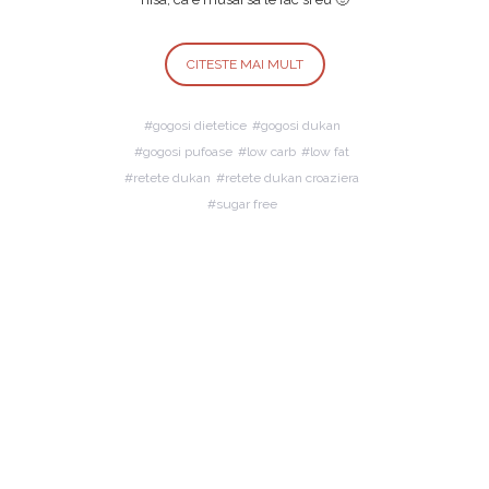
CITESTE MAI MULT
gogosi dietetice
gogosi dukan
gogosi pufoase
low carb
low fat
retete dukan
retete dukan croaziera
sugar free