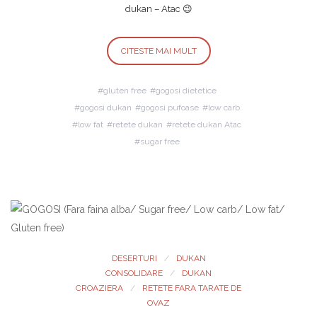
dukan – Atac 😉
CITESTE MAI MULT
gluten free
gogosi dietetice
gogosi dukan
gogosi pufoase
low carb
low fat
retete dukan
retete dukan Atac
sugar free
DESERTURI
DUKAN
CONSOLIDARE
DUKAN
CROAZIERA
RETETE FARA TARATE DE
OVAZ