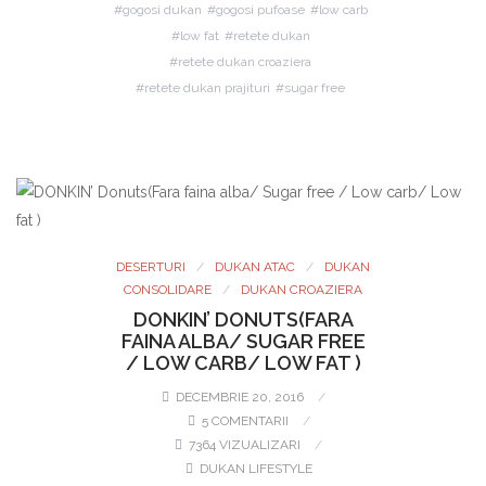
gogosi dukan
gogosi pufoase
low carb
low fat
retete dukan
retete dukan croaziera
retete dukan prajituri
sugar free
DESERTURI
DUKAN ATAC
DUKAN
CONSOLIDARE
DUKAN CROAZIERA
DONKIN’ DONUTS(FARA
FAINA ALBA/ SUGAR FREE
/ LOW CARB/ LOW FAT )
DECEMBRIE 20, 2016
5 COMENTARII
7364 VIZUALIZARI
DUKAN LIFESTYLE