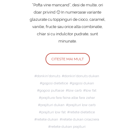
“Pofta vine mancand”, desi de multe, ori
doar privind 🙂 In numeroase variante
glazurate cu toppinguri de cioco, caramel,
vanilie, fructe sau orice alta combinatie,
chiar si cu indulcitor pudrate, sunt
minunate.
CITESTE MAI MULT
donkin'donuts
donkin'donuts dukan
gogosi dietetice
gogosi dukan
gogosi pufoase
low carb
low fat
prajitura fara faina alba fara zahar
prajituri dukan
prajituri low carb
prajituri low fat
retete dietetice
retete dukan
retete dukan croaziera
retete dukan prajituri