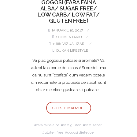
GOGOSI (FARA FAINA
ALBA/ SUGAR FREE/
LOW CARB/ LOW FAT/
GLUTEN FREE)
IANUARIE 19, 2017
1 COMENTARIU
11661 VIZUALIZARI
DUKAN LIFESTYLE
Va plac gogosile pufoase si aromate? Va
astept la o portie delicioasa! Si credeti-ma
ca nu sunt “coafate” cum vedem pozele
din reclamele la produsele de slabit, sunt
chiar dietetice, gustoase si pufoase.
CITESTE MAI MULT
fara faina alba
fara gluten
fara zahar
gluten free
gogosi dietetice