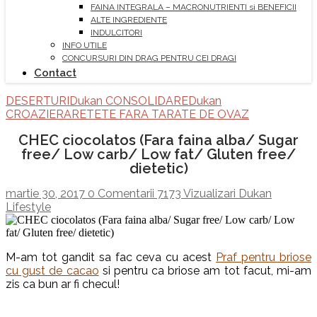
FAINA INTEGRALA – MACRONUTRIENTI si BENEFICII
ALTE INGREDIENTE
INDULCITORI
INFO UTILE
CONCURSURI DIN DRAG PENTRU CEI DRAGI
Contact
DESERTURI
Dukan CONSOLIDARE
Dukan
CROAZIERA
RETETE FARA TARATE DE OVAZ
CHEC ciocolatos (Fara faina alba/ Sugar
free/ Low carb/ Low fat/ Gluten free/
dietetic)
martie 30, 2017
0 Comentarii
7173 Vizualizari
Dukan
Lifestyle
M-am tot gandit sa fac ceva cu acest
Praf pentru briose
cu gust de cacao
si pentru ca briose am tot facut, mi-am
zis ca bun ar fi checul!