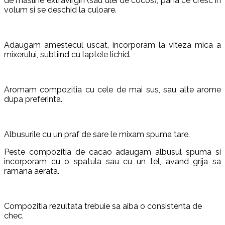
de masline extravirgin (sau ulei de cocos), pana ce cresc in
volum si se deschid la culoare.
Adaugam amestecul uscat, incorporam la viteza mica a
mixerului, subtiind cu laptele lichid.
Aromam compozitia cu cele de mai sus, sau alte arome
dupa preferinta.
Albusurile cu un praf de sare le mixam spuma tare.
Peste compozitia de cacao adaugam albusul spuma si
incorporam cu o spatula sau cu un tel, avand grija sa
ramana aerata.
Compozitia rezultata trebuie sa aiba o consistenta de
chec.