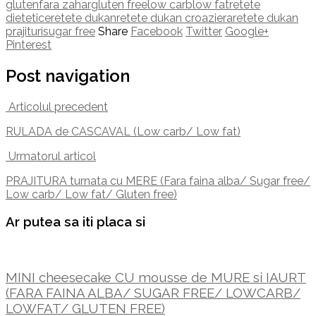
gluten
fara zahar
gluten free
low carb
low fat
retete
dietetice
retete dukan
retete dukan croaziera
retete dukan
prajituri
sugar free
Share
Facebook
Twitter
Google+
Pinterest
Post navigation
Articolul precedent
RULADA de CASCAVAL (Low carb/ Low fat)
Urmatorul articol
PRAJITURA turnata cu MERE (Fara faina alba/ Sugar free/
Low carb/ Low fat/ Gluten free)
Ar putea sa iti placa si
MINI cheesecake CU mousse de MURE si IAURT
(FARA FAINA ALBA/ SUGAR FREE/ LOWCARB/
LOWFAT/ GLUTEN FREE)