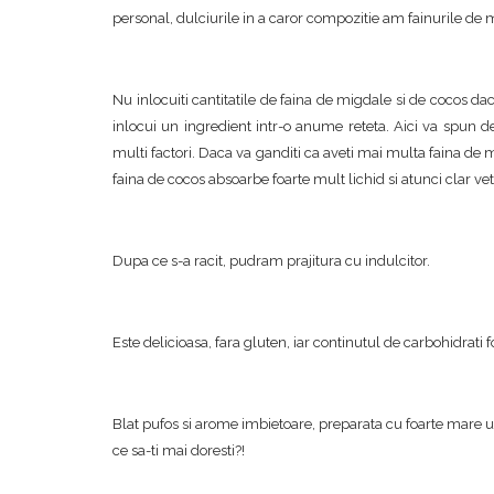
personal, dulciurile in a caror compozitie am fainurile de m
Nu inlocuiti cantitatile de faina de migdale si de cocos dac
inlocui un ingredient intr-o anume reteta. Aici va spun de
multi factori. Daca va ganditi ca aveti mai multa faina de m
faina de cocos absoarbe foarte mult lichid si atunci clar ve
Dupa ce s-a racit, pudram prajitura cu indulcitor.
Este delicioasa, fara gluten, iar continutul de carbohidrati 
Blat pufos si arome imbietoare, preparata cu foarte mare us
ce sa-ti mai doresti?!