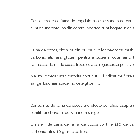
Desi ai crede ca faina de migdale nu este sanatoasa cand e
sunt daunatoare, ba din contra. Acestea sunt bogate in ac
Faina de cocos, obtinuta din pulpa nucilor de cocos, deshid
carbohidrati, fara gluten, pentru a putea inlocui fainur
sanatoase, faina de cocos trebuie sa se regaseasca pe lista
Mai mult decat atat, datorita continutului ridicat de fibre 
sange, ba chiar scade indicele glicemic.
Consumul de faina de cocos are efecte benefice asupra sa
echilibrand nivelul de zahar din sange.
Un sfert de cana de faina de cocos contine 120 de ca
carbohidrati si 10 grame de fibre.