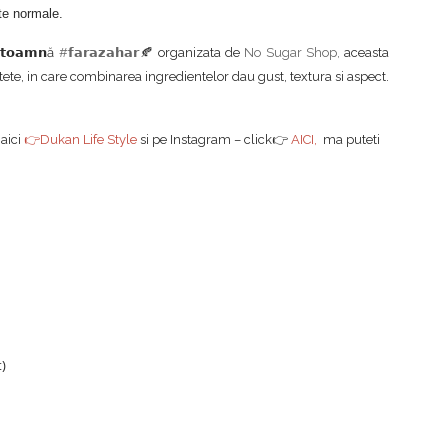
ote normale.
 𝘁𝗼𝗮𝗺𝗻ă
#
𝗳𝗮𝗿𝗮𝘇𝗮𝗵𝗮𝗿
🍂 organizata de
No Sugar Shop,
aceasta
etete, in care combinarea ingredientelor dau gust, textura si aspect.
 aici
👉
Dukan Life Style
si pe Instagram – click👉
AICI
,
ma puteti
t)