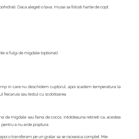
ohidrati. Daca alegeti o tava, musai sa folosti hartie de copt.
e si fulgi de migdale (optional).
timp in care nu deschidem cuptorul, apoi scadem temperatura la
 fiecaruia sau testul cu scobitoarea.
na de migdale sau faina de cocos, intotdeauna retineti ca, acestea
 pentru a nu arde prajitura.
 apoi o transferam pe un gratar sa se raceasca complet. Mie