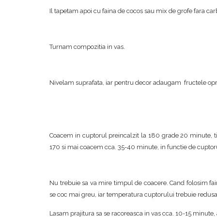
Il tapetam apoi cu faina de cocos sau mix de grofe fara carb
Turnam compozitia in vas.
Nivelam suprafata, iar pentru decor adaugam fructele oprit
Coacem in cuptorul preincalzit la 180 grade 20 minute, 
170 si mai coacem cca. 35-40 minute, in functie de cuptorul
Nu trebuie sa va mire timpul de coacere. Cand folosim fai
se coc mai greu, iar temperatura cuptorului trebuie redusa
Lasam prajitura sa se racoreasca in vas cca. 10-15 minute,