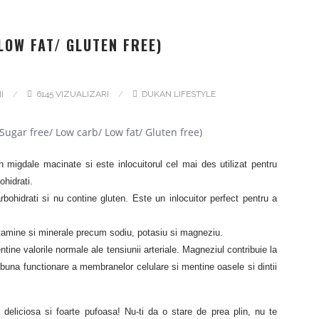
LOW FAT/ GLUTEN FREE)
II
6145 VIZUALIZARI
DUKAN LIFESTYLE
n migdale macinate si este inlocuitorul cel mai des utilizat pentru
ohidrati.
ohidrati si nu contine gluten. Este un inlocuitor perfect pentru a
itamine si minerale precum sodiu, potasiu si magneziu.
tine valorile normale ale tensiunii arteriale. Magneziul contribuie la
a buna functionare a membranelor celulare si mentine oasele si dintii
 deliciosa si foarte pufoasa! Nu-ti da o stare de prea plin, nu te