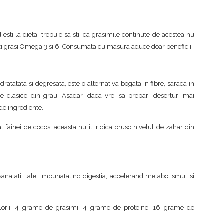
sti la dieta, trebuie sa stii ca grasimile continute de acestea nu
izi grasi Omega 3 si 6. Consumata cu masura aduce doar beneficii.
ratatata si degresata, este o alternativa bogata in fibre, saraca in
ile clasice din grau. Asadar, daca vrei sa prepari deserturi mai
 de ingrediente.
al fainei de cocos, aceasta nu iti ridica brusc nivelul de zahar din
natatii tale, imbunatatind digestia, accelerand metabolismul si
lorii, 4 grame de grasimi, 4 grame de proteine, 16 grame de