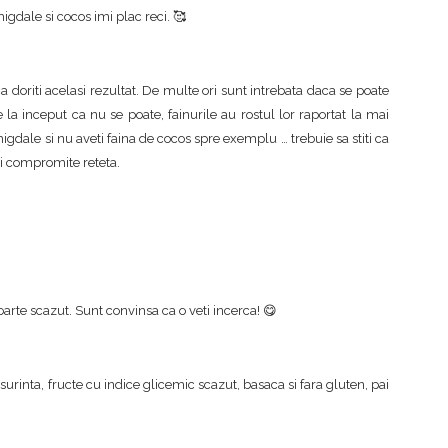
igdale si cocos imi plac reci. 🥰
a doriti acelasi rezultat. De multe ori sunt intrebata daca se poate
 la inceput ca nu se poate, fainurile au rostul lor raportat la mai
igdale si nu aveti faina de cocos spre exemplu … trebuie sa stiti ca
ti compromite reteta.
foarte scazut. Sunt convinsa ca o veti incerca! 😋
urinta, fructe cu indice glicemic scazut, basaca si fara gluten, pai