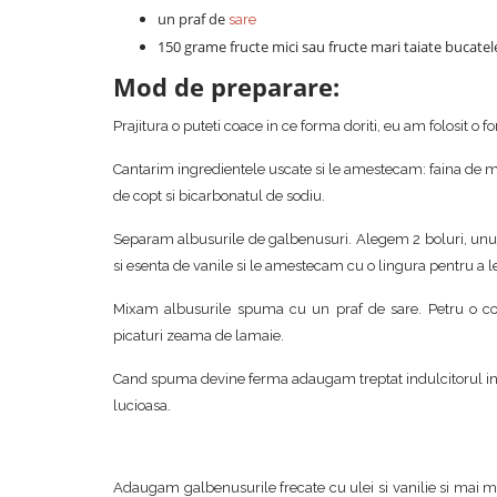
un praf de
sare
150 grame fructe mici sau fructe mari taiate bucatel
Mod de preparare:
Prajitura o puteti coace in ce forma doriti, eu am folosit 
Cantarim ingredientele uscate si le amestecam: faina de mi
de copt si bicarbonatul de sodiu.
Separam albusurile de galbenusuri. Alegem 2 boluri, unul
si esenta de vanile si le amestecam cu o lingura pentru a 
Mixam albusurile spuma cu un praf de sare. Petru o cons
picaturi zeama de lamaie.
Cand spuma devine ferma adaugam treptat indulcitorul in 
lucioasa.
Adaugam galbenusurile frecate cu ulei si vanilie si mai m