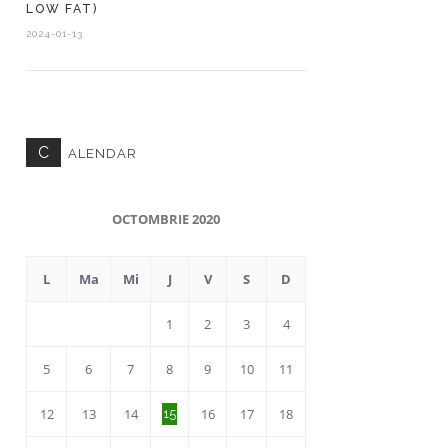
LOW FAT)
2024-01-13
C
ALENDAR
OCTOMBRIE 2020
L
Ma
Mi
J
V
S
D
1
2
3
4
5
6
7
8
9
10
11
12
13
14
16
17
18
15