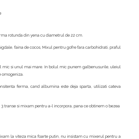
e
o forma rotunda din yena cu diametrul de 22 cm.
gdale, faina de cocos, Mixul pentru gofre fara carbohidrati, praful
 mic si unul mai mare. In bolul mic punem galbenusurile, uleiul
le omogeniza.
itenta ferma, cand albumina este deja sparta, utilizati cateva
3 transe si mixam pentru a-l incorpora, pana ce obtinem o bezea
ixam la viteza mica foarte putin, nu insistam cu mixerul pentru a