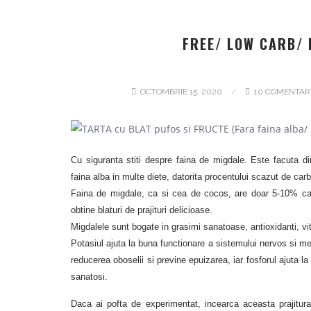
FREE/ LOW CARB/ 
OCTOMBRIE 15, 2020
10 COMENTAR
Cu siguranta stiti despre faina de migdale. Este facuta di
faina alba in multe diete, datorita procentului scazut de carb
Faina de migdale, ca si cea de cocos, are doar 5-10% carb
obtine blaturi de prajituri delicioase
.
Migdalele sunt bogate in grasimi sanatoase, antioxidanti, v
Potasiul ajuta la buna functionare a sistemului nervos si men
reducerea oboselii si previne epuizarea, iar fosforul ajuta l
sanatosi.
Daca ai pofta de experimentat, incearca aceasta prajitura