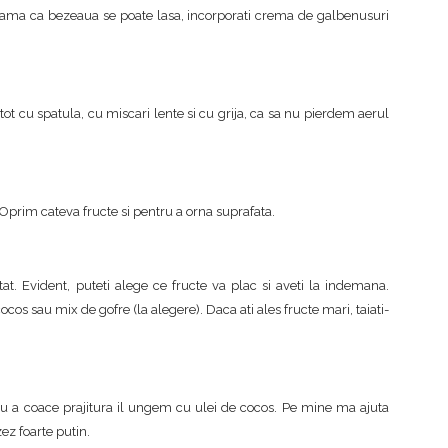
teama ca bezeaua se poate lasa, incorporati crema de galbenusuri
t cu spatula, cu miscari lente si cu grija, ca sa nu pierdem aerul
prim cateva fructe si pentru a orna suprafata.
t. Evident, puteti alege ce fructe va plac si aveti la indemana.
cos sau mix de gofre (la alegere). Daca ati ales fructe mari, taiati-
u a coace prajitura il ungem cu ulei de cocos. Pe mine ma ajuta
zez foarte putin.