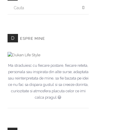
CAUTA
D
ESPRE MINE
Ma straduiesc cu fiecare postare, fiecare reteta,
personala sau inspirata din alte surse, adaptata
sau reinterpretata de mine, sa fie bazata pe idei
ce nu fac sa dispara gustul si sa creeze dorinta,
curiozitate si atmosfera placuta celor ce imi
calca pragul.😃