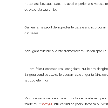
nu se lasa bezeaua. Daca nu aveti experienta si va este 
cu o spatula sau un tel.
Cernem amestecul de ingrediente uscate si il incorporam to
din bezea.
Adaugam fructele pudrate si amestecam usor cu spatula. O
Eu am folosit coacaze rosii congelate. Nu le-am dezgheta
Singura conditie este sa le pudram cu o lingurita faina de co
le cubulete mici.
Vasul de yena sau ceramica in fuctie de ce alegem pentr
foarte mult
sprayul
,
intrucat imi da posibilitatea sa pulveri