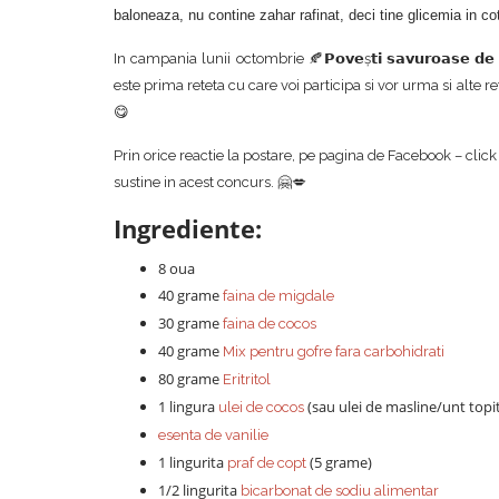
baloneaza, nu contine zahar rafinat, deci tine glicemia in c
In campania lunii octombrie 🍂𝗣𝗼𝘃𝗲ș𝘁𝗶 𝘀𝗮𝘃𝘂𝗿𝗼𝗮𝘀𝗲 𝗱𝗲
este prima reteta cu care voi participa si vor urma si alte r
😋
Prin orice reactie la postare, pe pagina de Facebook – click
sustine in acest concurs. 🤗💋
Ingrediente:
8 oua
40 grame
faina de migdale
30 grame
faina de cocos
40 grame
Mix pentru gofre fara carbohidrati
80 grame
Eritritol
1 lingura
(sau ulei de masline/unt topi
ulei de cocos
esenta de vanilie
1 lingurita
(5 grame)
praf de copt
1/2 lingurita
bicarbonat de sodiu alimentar