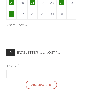
20
22
23
25
19
21
24
27
28
29
30
31
26
« sept.
nov. »
N
EWSLETTER-UL NOSTRU
EMAIL
*