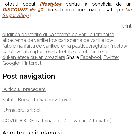
Folositi codul
lifestyle5
pentru a beneficia de un
DISCOUNT de 5%
din valoarea comenzii plasate pe
No
Sugar Shop
!
print
budinca de vanilie dukan
crema de vanilie fara faina
alba
crema de vanilie low carb
crema de vanilie low
fat
crema fiarta de vanilie
crema pasticcera
gluten free
low
carb
low fat
prajituri low fat
retete dietetice
retete
dukan
retete dukan croaziera
Share
Facebook
Twitter
Google+
Pinterest
Post navigation
Articolul precedent
Salata Boeuf (Low carb/ Low fat)
Urmatorul articol
COVRIDOG (Fara faina alba/ Low carb/ Low fat)
Ar putea sa iti placa si