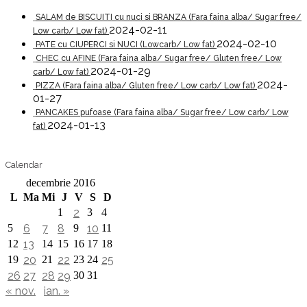
SALAM de BISCUITI cu nuci si BRANZA (Fara faina alba/ Sugar free/
2024-02-11
Low carb/ Low fat)
2024-02-10
PATE cu CIUPERCI si NUCI (Lowcarb/ Low fat)
CHEC cu AFINE (Fara faina alba/ Sugar free/ Gluten free/ Low
2024-01-29
carb/ Low fat)
2024-
PIZZA (Fara faina alba/ Gluten free/ Low carb/ Low fat)
01-27
PANCAKES pufoase (Fara faina alba/ Sugar free/ Low carb/ Low
2024-01-13
fat)
Calendar
decembrie 2016
L
Ma
Mi
J
V
S
D
1
2
3
4
5
6
7
8
9
10
11
12
13
14
15
16
17
18
19
20
21
22
23
24
25
26
27
28
29
30
31
« nov.
ian. »