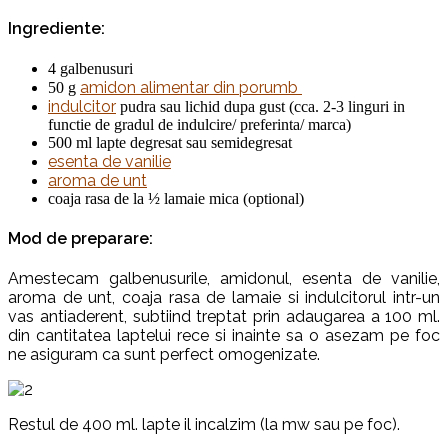
Ingrediente:
4 galbenusuri
amidon alimentar din porumb
50 g
indulcitor
pudra sau lichid dupa gust (cca. 2-3 linguri in
functie de gradul de indulcire/ preferinta/ marca)
500 ml lapte degresat sau semidegresat
esenta de vanilie
aroma de unt
coaja rasa de la ½ lamaie mica (optional)
Mod de preparare:
Amestecam galbenusurile, amidonul, esenta de vanilie,
aroma de unt, coaja rasa de lamaie si indulcitorul intr-un
vas antiaderent, subtiind treptat prin adaugarea a 100 ml.
din cantitatea laptelui rece si inainte sa o asezam pe foc
ne asiguram ca sunt perfect omogenizate.
Restul de 400 ml. lapte il incalzim (la mw sau pe foc).