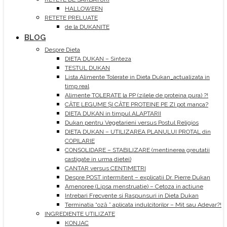
HALLOWEEN
RETETE PRELUATE
de la DUKANITE
BLOG
Despre Dieta
DIETA DUKAN – Sinteza
TESTUL DUKAN
Lista Alimente Tolerate in Dieta Dukan_actualizata in
timp real
Alimente TOLERATE la PP (zilele de proteina pura) ?!
CÂTE LEGUME ȘI CÂTE PROTEINE PE ZI pot manca?
DIETA DUKAN in timpul ALAPTARII
Dukan pentru Vegetarieni versus Postul Religios
DIETA DUKAN – UTILIZAREA PLANULUI PROTAL din
COPILARIE
CONSOLIDARE – STABILIZARE (mentinerea greutatii
castigate in urma dietei)
CANTAR versus CENTIMETRI
Despre POST intermitent – explicatii Dr. Pierre Dukan
Amenoree (Lipsa menstruatie) – Cetoza in actiune
Intrebari Frecvente si Raspunsuri in Dieta Dukan
Terminatia “oză ” aplicata indulcitorilor – Mit sau Adevar?!
INGREDIENTE UTILIZATE
KONJAC