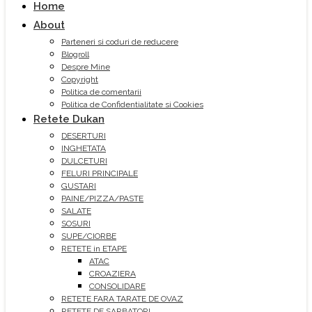
Home
About
Parteneri si coduri de reducere
Blogroll
Despre Mine
Copyright
Politica de comentarii
Politica de Confidentialitate si Cookies
Retete Dukan
DESERTURI
INGHETATA
DULCETURI
FELURI PRINCIPALE
GUSTARI
PAINE/PIZZA/PASTE
SALATE
SOSURI
SUPE/CIORBE
RETETE in ETAPE
ATAC
CROAZIERA
CONSOLIDARE
RETETE FARA TARATE DE OVAZ
RETETE DE SARBATORI