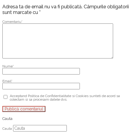
Adresa ta de email nu va fi publicată.
Câmpurile obligatorii
sunt marcate cu
*
Comentariu
*
Nume
*
Email
*
Acceptand Politica de Confidentialitate si Cookies sunteti de acord sa
colectam si sa procesam datele dvs.
Cauta
Cauta