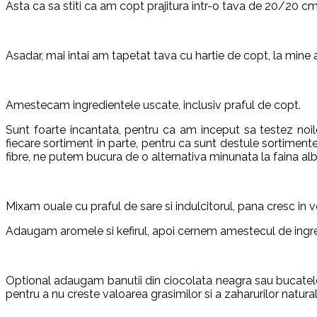
Asta ca sa stiti ca am copt prajitura intr-o tava de 20/20 cm 
Asadar, mai intai am tapetat tava cu hartie de copt, la mine
Amestecam ingredientele uscate, inclusiv praful de copt.
Sunt foarte incantata, pentru ca am inceput sa testez noi
fiecare sortiment in parte, pentru ca sunt destule sortiment
fibre, ne putem bucura de o alternativa minunata la faina alba 
Mixam ouale cu praful de sare si indulcitorul, pana cresc in v
Adaugam aromele si kefirul, apoi cernem amestecul de ingr
Optional adaugam banutii din ciocolata neagra sau bucatele 
pentru a nu creste valoarea grasimilor si a zaharurilor natural