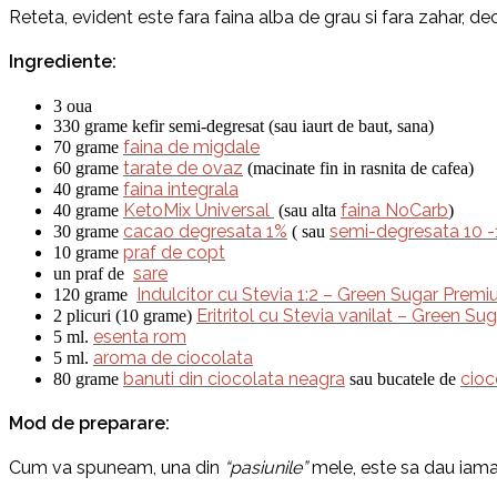
Reteta, evident este fara faina alba de grau si fara zahar, dec
Ingrediente:
3 oua
330 grame kefir semi-degresat (sau iaurt de baut, sana)
faina de migdale
70 grame
tarate de ovaz
60 grame
(macinate fin in rasnita de cafea)
faina integrala
40 grame
KetoMix Universal
faina NoCarb
40 grame
(sau alta
)
cacao degresata
1%
semi-degresata 10
-
30 grame
( sau
praf de copt
10 grame
sare
un praf de
Indulcitor cu Stevia 1:2 – Green Sugar Prem
120 grame
Eritritol cu Stevia vanilat
–
Green Sug
2 plicuri (10 grame)
esenta rom
5 ml.
aroma de ciocolata
5 ml.
banuti din ciocolata neagra
cioc
80 grame
sau bucatele de
Mod de preparare:
Cum va spuneam, una din
“pasiunile”
mele, este sa dau iama i