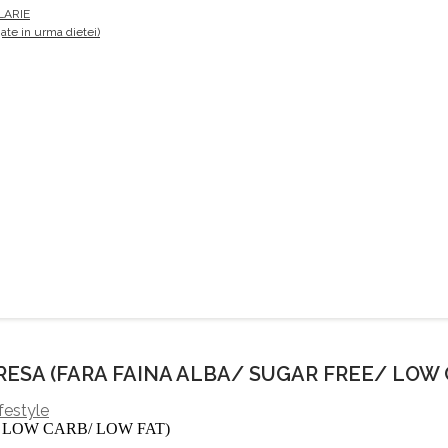
LARIE
te in urma dietei)
ESA (FARA FAINA ALBA/ SUGAR FREE/ LOW 
festyle