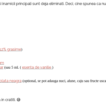
i inamicii principali sunt deja eliminati. Deci, cine spunea ca 
12% grasime
)
ium
ar
esenta de vanilie
(sau 5 ml. (
)
olata neagra
(optional, se pot adauga nuci, alune, caju sau fructe usca
n cratiti. 😅