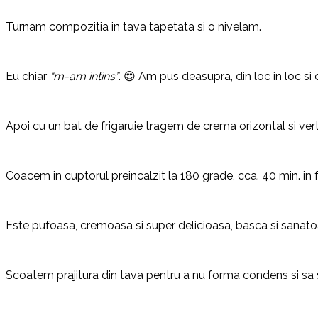
Turnam compozitia in tava tapetata si o nivelam.
Eu chiar
“m-am intins”
. 😍 Am pus deasupra, din loc in loc s
Apoi cu un bat de frigaruie tragem de crema orizontal si ver
Coacem in cuptorul preincalzit la 180 grade, cca. 40 min. in f
Este pufoasa, cremoasa si super delicioasa, basca si sanato
Scoatem prajitura din tava pentru a nu forma condens si sa s