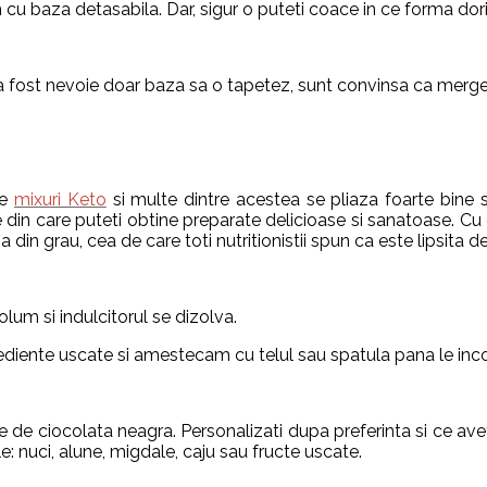
cu baza detasabila. Dar, sigur o puteti coace in ce forma dorit
 a fost nevoie doar baza sa o tapetez, sunt convinsa ca mergea
le
mixuri Keto
si multe dintre acestea se pliaza foarte bine s
e din care puteti obtine preparate delicioase si sanatoase. C
din grau, cea de care toti nutritionistii spun ca este lipsita d
olum si indulcitorul se dizolva.
ediente uscate si amestecam cu telul sau spatula pana le in
de ciocolata neagra. Personalizati dupa preferinta si ce aveti
e: nuci, alune, migdale, caju sau fructe uscate.