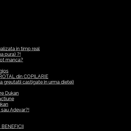
lizata in timp real
a pura) ?!
ot manca?
gios
ROTAL din COPILARIE
eutatii castigate in urma dietei)
rre Dukan
actiune
ukan
it sau Adevar?!
 BENEFICII