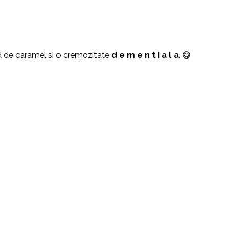
d de caramel si o cremozitate
d e m e n t i a l a
. 😋