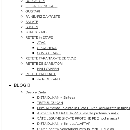
DULCETURI
FELURI PRINCIPALE
GUSTARI
PAINE/PIZZA/PASTE
SALATE
SOSURI
SUPE/CIORBE
RETETE in ETAPE
ATAC
CROAZIERA
CONSOLIDARE
RETETE FARA TARATE DE OVAZ
RETETE DE SARBATORI
HALLOWEEN
RETETE PRELUATE
de la DUKANITE
BLOG
Despre Dieta
DIETA DUKAN – Sinteza
TESTUL DUKAN
Lista Alimente Tolerate in Dieta Dukan_actualizata in timp 
Alimente TOLERATE la PP (zilele de proteina pura) ?!
CÂTE LEGUME ȘI CÂTE PROTEINE PE ZI pot manca?
DIETA DUKAN in timpul ALAPTARII
Dukan pentru Vegetarieni versus Postul Religios