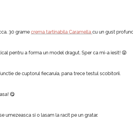
i cca. 30 grame
crema tartinabila Caramella
cu un gust profun
tical pentru a forma un model dragut. Sper ca mi-a iesit! 😜
unctie de cuptorul fiecaruia, pana trece testul scobitorii.
asa! 😋
e umezeasca si o lasam la racit pe un gratar.