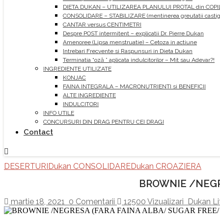
DIETA DUKAN – UTILIZAREA PLANULUI PROTAL din COPI
CONSOLIDARE – STABILIZARE (mentinerea greutatii castiga
CANTAR versus CENTIMETRI
Despre POST intermitent – explicatii Dr. Pierre Dukan
Amenoree (Lipsa menstruatie) – Cetoza in actiune
Intrebari Frecvente si Raspunsuri in Dieta Dukan
Terminatia “oză ” aplicata indulcitorilor – Mit sau Adevar?!
INGREDIENTE UTILIZATE
KONJAC
FAINA INTEGRALA – MACRONUTRIENTI si BENEFICII
ALTE INGREDIENTE
INDULCITORI
INFO UTILE
CONCURSURI DIN DRAG PENTRU CEI DRAGI
Contact
DESERTURI
Dukan CONSOLIDARE
Dukan CROAZIERA
BROWNIE /NEGR
martie 18, 2021
0 Comentarii
12500 Vizualizari
Dukan Li