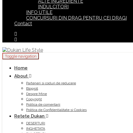
ALTE INGREDIENTE
INDULCITORI
INFO UTILE
CONCURSURI DIN DRAG PENTRU CEI DRAGI
Contact
Toggle navigation
Home
About
Parteneri si coduri de reducere
Blogroll
Despre Mine
Copyright
Politica de comentarii
Politica de Confidentialitate si Cookies
Retete Dukan
DESERTURI
INGHETATA