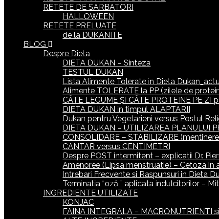
RETETE DE SARBATORI
HALLOWEEN
RETETE PRELUATE
de la DUKANITE
BLOG
Despre Dieta
DIETA DUKAN – Sinteza
TESTUL DUKAN
Lista Alimente Tolerate in Dieta Dukan_actua
Alimente TOLERATE la PP (zilele de protein
CÂTE LEGUME ȘI CÂTE PROTEINE PE ZI p
DIETA DUKAN in timpul ALAPTARII
Dukan pentru Vegetarieni versus Postul Reli
DIETA DUKAN – UTILIZAREA PLANULUI P
CONSOLIDARE – STABILIZARE (mentinerea gr
CANTAR versus CENTIMETRI
Despre POST intermitent – explicatii Dr. Pie
Amenoree (Lipsa menstruatie) – Cetoza in 
Intrebari Frecvente si Raspunsuri in Dieta D
Terminatia “oză ” aplicata indulcitorilor – M
INGREDIENTE UTILIZATE
KONJAC
FAINA INTEGRALA – MACRONUTRIENTI si